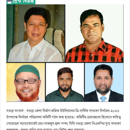
বগুড়া সংবাদ : বগুড়া জেলা নির্মাণ শ্রমিক ইউনিয়নের ত্রি-বার্ষিক সাধারণ নির্বাচন-২০২৬
উপলক্ষে নির্বাচন পরিচালনা কমিটি গঠন করা হয়েছে। কমিটির চেয়ারম্যান হিসেবে দায়িত্ব
পেয়েছেন অ্যাডভোকেট মোঃ নাজমুল হুদা পপন, যিনি বগুড়া জেলা বিএনপির যুগ্ম সাধারণ