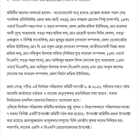
সম্পাদক। সদস্য সচিব করা হয়েছে মোঃ লিটন শেখ বাঘাকে।
কমিটির অন্যান্য সদস্যরা হলেন— অ্যাডভোকেট আবু হায়াত মোস্তফা কামাল পরাগ (সহ
পাবলিক প্রসিকিউটর, জেলা জজ কোর্ট, বগুড়া), মোঃ সাজ্জাদ হোসেন পিন্টু (সভাপতি, ১৪নং
ওয়ার্ড বিএনপি শহর শাখা ও প্রচার সম্পাদক, জেলা মোটর শ্রমিক ইউনিয়ন), মোঃ হায়দার
আলী (যুগ্ম আহ্বায়ক, বগুড়া শহর শ্রমিক দল), মোঃ মেহেদী হাসান লিটন (সদস্য, বগুড়া
প্রেসক্লাব ও বিশিষ্ট সাংবাদিক), মোঃ মুনছুর রহমান (সাধারণ সম্পাদক, জেলা ডেকোরেটার
শ্রমিক ইউনিয়ন), মোঃ বি এম বকুল মোল্লা (সাধারণ সম্পাদক, জাতীয়তাবাদী রিক্সা-ভ্যান
শ্রমিক দল), মোঃ শফিকুল ইসলাম শফিক (সিনিয়র যুগ্ম সাধারণ সম্পাদক, ১২নং ওয়ার্ড
বিএনপি, বগুড়া শহর শাখা), মোঃ আজিজুর রহমান রিপন (সাবেক যুগ্ম আহ্বায়ক, ১২নং
ওয়ার্ড বিএনপি), মোঃ আমিনুল ইসলাম স্বপন (বিএনপি নেতা) এবং মোঃ আবুল কাশেম
(সাবেক সহ সাধারণ সম্পাদক, জেলা নির্মাণ শ্রমিক ইউনিয়ন)।
জানা গেছে, গঠিত এই নির্বাচন পরিচালনা কমিটি আগামী ৯ মে ২০২৬, শনিবার সন্ধ্যা ৭টায়
কলোনি কার্যালয়ে বর্তমান ও সাবেক নেতৃবৃন্দসহ মতবিনিময় সভা করবে। সভায়
নির্বাচনের তফশিল ঘোষণার বিষয়েও আলোচনা হবে।
এদিকে নির্বাচন পরিচালনা কমিটির কার্যক্রম সুষ্ঠু, সুন্দর ও নিরপেক্ষভাবে পরিচালনার লক্ষ্যে
৭ সদস্য বিশিষ্ট একটি উপদেষ্টা কমিটি গঠন করা হয়েছে। উপদেষ্টা কমিটির প্রধান উপদেষ্টা
করা হয়েছে হেলালুজ্জামান তালুকদার লালুকে, যিনি কেন্দ্রীয় কৃষক দলের সিনিয়র সহ-
সভাপতি, সাবেক এমপি ও বিএনপি চেয়ারপারসনের উপদেষ্টা।