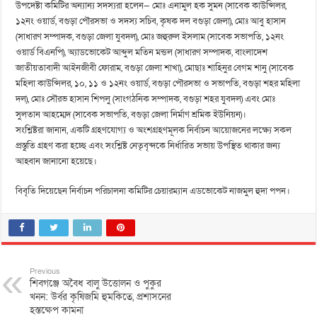
উপদেষ্টা কমিটির অন্যান্য সদস্যরা হলেন— মোঃ এনামুল হক সুমন (সাবেক কাউন্সিলর,
১২নং ওয়ার্ড, বগুড়া পৌরসভা ও সদস্য সচিব, কৃষক দল বগুড়া জেলা), মোঃ আবু হাসান
(সাধারণ সম্পাদক, বগুড়া জেলা যুবদল), মোঃ জহুরুল ইসলাম (সাবেক সভাপতি, ১২নং
ওয়ার্ড বিএনপি), অ্যাডভোকেট আব্দুল মতিন মন্ডল (সাধারণ সম্পাদক, বাংলাদেশ
জাতীয়তাবাদী আইনজীবী ফোরাম, বগুড়া জেলা শাখা), মোছাঃ শাহিনুর বেগম শানু (সাবেক
মহিলা কাউন্সিলর, ১০, ১১ ও ১২নং ওয়ার্ড, বগুড়া পৌরসভা ও সভাপতি, বগুড়া শহর মহিলা
দল), মোঃ সৌরভ হাসান শিপলু (সাংগঠনিক সম্পাদক, বগুড়া শহর যুবদল) এবং মোঃ
সুলতান আহম্মেদ (সাবেক সভাপতি, বগুড়া জেলা নির্মাণ শ্রমিক ইউনিয়ন)।
সংশ্লিষ্টরা জানান, একটি গ্রহণযোগ্য ও অংশগ্রহণমূলক নির্বাচন আয়োজনের লক্ষ্যে সকল
প্রস্তুতি গ্রহণ করা হচ্ছে এবং সংশ্লিষ্ট নেতৃবৃন্দকে নির্ধারিত সভায় উপস্থিত থাকার জন্য
আহ্বান জানানো হয়েছে।
বিবৃতি দিয়েছেন নির্বাচন পরিচালনা কমিটির চেয়ারম্যান এডভোকেট নাজমুল হুদা পপন।
Previous
শিবগঞ্জে অবৈধ বালু উত্তোলন ও পুকুর
খনন: উর্বর কৃষিজমি হুমকিতে, প্রশাসনের
হস্তক্ষেপ কামনা