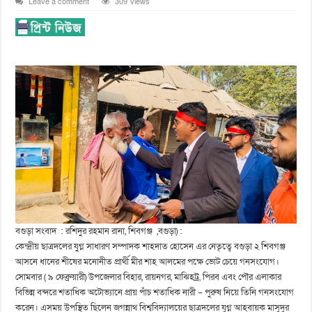
Leave a comment
309 Views
বগুড়া সংবাদ : রশিদুর রহমান রানা, শিবগঞ্জ ,বগুড়া) :
কেন্দ্রীয় ছাত্রদলের যুগ্ন সাধারণ সম্পাদক শাহদাত হোসেন এর নেতৃত্বে বগুড়া ২ শিবগঞ্জ
আসনে ধানের শীষের মনোনীত প্রার্থী মীর শাহ আলমের পক্ষে ভোট চেয়ে গনসংযোগ।
সোমবার ( ৯ ফেব্রুয়ারী) উপজেলার বিহার, রায়নগর, মাঝিহট্র, পিরব এবং পৌর এলাকার
বিভিন্ন বন্দরে শতাধিক অটোভ্যানে প্রায় পাঁচ শতাধিক নারী – পুরুষ নিয়ে তিনি গনসংযোগ
করেন। এসময় উপস্থিত ছিলেন জগন্নাথ বিশ্ববিদ্যালয়ের ছাত্রদলের যুগ্ন আহবায়ক মাসুদুর