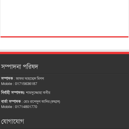
সম্পাদনা পরিষদ
সম্পাদক
:
জাফর আহম্মেদ মিলন
Mobile : 01715636187
নির্বাহী সম্পাদকঃ
শামসুজ্জোহা কবীর
বার্তা সম্পাদক
:
মোঃ রাশেদুল কাদির (রুম্মান)
Mobile : 01714801770
যোগাযোগ