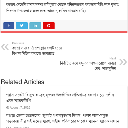
রহমান, মেহেদি হাসান,সদস্য হাবিবুল্লাহ সৌরভ, মনিরুজ্জামান, ফারজানা রিমি, নয়ন কুমার,
শিবগঞ্জ উপজেলা ছাত্রদল নেতা আরমান, হাসিব আরমান মাহি।
Previous
বগুড়া সদরে দাঁড়িপাল্লায় ভোট চেয়ে
বিশাল মিছিল করলো জামায়াত
Next
নির্বাচিত হলে যমুনার ভাঙ্গন রোধে ব্যবস্থা
নেব: শাহাবুদ্দিন
Related Articles
গ্যাস সংকট, বিদ্যুৎ ও দ্রব্যমূল্যের ঊর্ধ্বগতির প্রতিবাদে বগুড়ায় ১১ দলীয়
এক্য স্মারকলিপি
August 7, 2026
বগুড়া জেলা ছাত্রদলের ‘জুলাই গণঅভ্যুত্থান দিবস’ পালন লাল-সবুজ
পতাকায় বীর শহীদদের স্মরণ, শহীদ পরিবারের মাঝে সম্মাননা স্মারক প্রদান