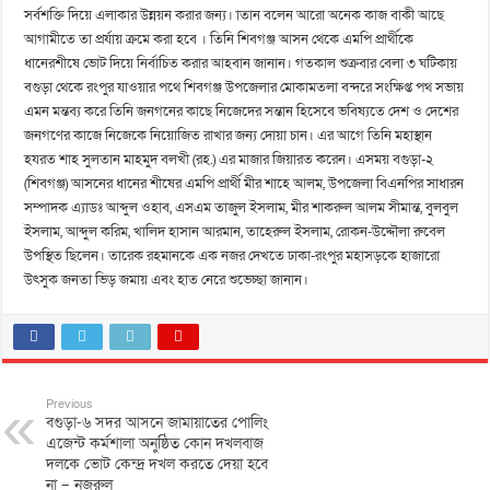
সর্বশক্তি দিয়ে এলাকার উন্নয়ন করার জন্য। াতান বলেন আরো অনেক কাজ বাকী আছে
আগামীতে তা প্রর্যায় ক্রমে করা হবে । তিনি শিবগঞ্জ আসন থেকে এমপি প্রার্থীকে
ধানেরশীষে ভোট দিয়ে নির্বাচিত করার আহবান জানান। গতকাল শুক্রবার বেলা ৩ ঘটিকায়
বগুড়া থেকে রংপুর যাওয়ার পথে শিবগঞ্জ উপজেলার মোকামতলা বন্দরে সংক্ষিপ্ত পথ সভায়
এমন মন্তব্য করে তিনি জনগনের কাছে নিজেদের সন্তান হিসেবে ভবিষ্যতে দেশ ও দেশের
জনগণের কাজে নিজেকে নিয়োজিত রাখার জন্য দোয়া চান। এর আগে তিনি মহাস্থান
হযরত শাহ সুলতান মাহমুদ বলখী (রহ.) এর মাজার জিয়ারত করেন। এসময় বগুড়া-২
(শিবগঞ্জ) আসনের ধানের শীষের এমপি প্রার্থী মীর শাহে আলম, উপজেলা বিএনপির সাধারন
সম্পাদক এ্যাডঃ আব্দুল ওহাব, এসএম তাজুল ইসলাম, মীর শাকরুল আলম সীমান্ত, বুলবুল
ইসলাম, আব্দুল করিম, খালিদ হাসান আরমান, তাহেরুল ইসলাম, রোকন-উদ্দৌলা রুবেল
উপস্থিত ছিলেন। তারেক রহমানকে এক নজর দেখতে ঢাকা-রংপুর মহাসড়কে হাজারো
উৎসুক জনতা ভিড় জমায় এবং হাত নেরে শুভেচ্ছা জানান।
Previous
বগুড়া-৬ সদর আসনে জামায়াতের পোলিং
এজেন্ট কর্মশালা অনুষ্ঠিত কোন দখলবাজ
দলকে ভোট কেন্দ্র দখল করতে দেয়া হবে
না – নজরুল