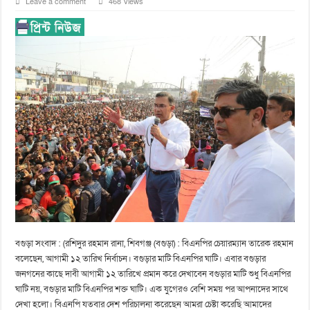
Leave a comment
468 Views
বগুড়া সংবাদ : (রশিদুর রহমান রানা, শিবগঞ্জ (বগুড়া) : বিএনপির চেয়ারম্যান তারেক রহমান
বলেছেন, আগামী ১২ তারিখ নির্বাচন। বগুড়ার মাটি বিএনপির ঘাটি। এবার বগুড়ার
জনগনের কাছে দাবী আগামী ১২ তারিখে প্রমান করে দেখাবেন বগুড়ার মাটি শুধু বিএনপির
ঘাটি নয়, বগুড়ার মাটি বিএনপির শক্ত ঘাটি। এক যুগেরও বেশি সময় পর আপনাদের সাথে
দেখা হলো। বিএনপি যতবার দেশ পরিচালনা করেছেন আমরা চেষ্টা করেছি আমাদের