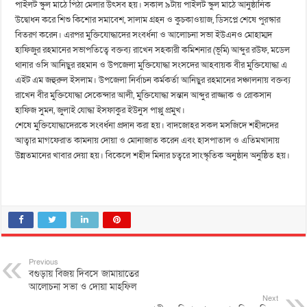
পাইলট স্কুল মাঠে পিঠা মেলার উৎসব হয়। সকাল ৯টায় পাইলট স্কুল মাঠে আনুষ্ঠানিক
উদ্বোধন করে শিশু কিশোর সমাবেশ, সালাম গ্রহন ও কুচকাওয়াজ, ডিসপ্লে শেষে পুরস্কার
বিতরণ করেন। এরপর মুক্তিযোদ্ধাদের সংবর্ধনা ও আলোচনা সভা ইউএনও মোহাম্মদ
হাফিজুর রহমানের সভাপতিত্বে বক্তব্য রাখেন সহকারী কমিশনার (ভূমি) আব্দুর রউফ, মডেল
থানার ওসি আনিছুর রহমান ও উপজেলা মুক্তিযোদ্ধা সংসদের আহবায়ক বীর মুক্তিযোদ্ধা এ
এইট এম জহুরুল ইসলাম। উপজেলা নির্বাচন কর্মকর্তা আনিছুর রহমানের সঞ্চালনায় বক্তব্য
রাখেন বীর মুক্তিযোদ্ধা সেকেন্দার আলী, মুক্তিযোদ্ধা সন্তান আব্দুর রাজ্জাক ও রোকসান
হাফিজ সুমন, জুলাই যোদ্ধা ইসফাকুর ইউনুস পাপ্পু প্রমুখ।
শেষে মুক্তিযোদ্ধাদেরকে সংবর্ধনা প্রদান করা হয়। বাদজোহর সকল মসজিদে শহীদদের
আত্বার মাগফেরাত কামনায় দোয়া ও মোনাজাত করেন এবং হাসপাতাল ও এতিমখানায়
উন্নতমানের খাবার দেয়া হয়। বিকেলে শহীদ মিনার চত্বরে সাংস্কৃতিক অনুষ্ঠান অনুষ্ঠিত হয়।
Previous
বগুড়ায় বিজয় দিবসে জামায়াতের
আলোচনা সভা ও দোয়া মাহফিল
Next