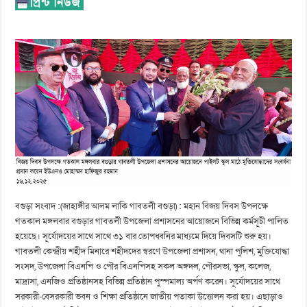
বগুড়া সংবাদ :(জাহাঙ্গীর আলম লাকি গাবতলী বগুড়া) : মহান বিজয় দিবস উপলক্ষে
গতকাল মঙ্গলবার বগুড়ার গাবতলী উপজেলা প্রশাসনের আয়োজনে বিভিন্ন কর্মসূচী পালিত
হয়েছে। সূর্যোদয়ের সাথে সাথে ৩১ বার তোপধ্বনির মাধ্যমে দিয়ে দিবসটি শুরু হয়।
গাবতলী কেন্দ্রীয় শহীদ মিনারে শহীদদের স্বরণে উপজেলা প্রশাসন, থানা পুলিশ, মুক্তিযোদ্ধা
সংসদ, উপজেলা বিএনপি ও পৌর বিএনপিসহ সকল অঙ্গদল, পৌরসভা, স্কুল, কলেজ,
মাদ্রাসা, এনজিও প্রতিষ্ঠানসহ বিভিন্ন প্রতিষ্ঠান পুস্পমাল্য অর্পণ করেন। সূর্যোদয়ের সাথে
সরকারী-বেসরকারী ভবন ও শিক্ষা প্রতিষ্ঠানে জাতীয় পতাকা উত্তোলন করা হয়। এছাড়াও