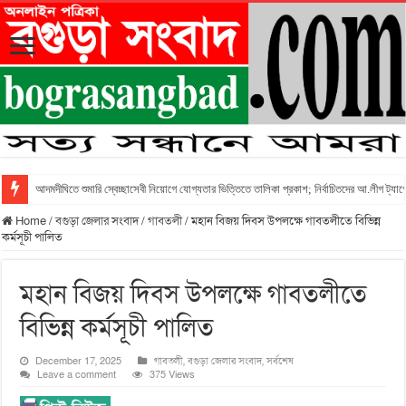
আদমদীঘিতে শুমারি স্বেচ্ছাসেবী নিয়োগে যোগ্যতার ভিত্তিতে তালিকা প্রকাশ; নির্বাচিতদের আ.লীগ ট্যাগে
Home
/
বগুড়া জেলার সংবাদ
/
গাবতলী
/
মহান বিজয় দিবস উপলক্ষে গাবতলীতে বিভিন্ন
কর্মসূচী পালিত
মহান বিজয় দিবস উপলক্ষে গাবতলীতে
বিভিন্ন কর্মসূচী পালিত
December 17, 2025
গাবতলী
,
বগুড়া জেলার সংবাদ
,
সর্বশেষ
Leave a comment
375 Views