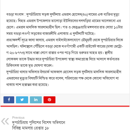
বগুড়া সংবাদ : দুপচাঁচিয়ায় সড়ক দুর্ঘটনায় এমরান হোসেন(৩০) নামের এক ব্যক্তির মৃত্যু
হয়েছে। নিহত এমরান উপজেলার তালোড়া ইউনিয়নের নলঘড়িয়া গ্রামের আলেফবো এর
ছেলে। এমরান মানসিক ভারসাম্যহীন ছিল। গত ৩ ফেব্রæয়ারি মঙ্গলবার রাত সোয়া ১০টার
সময় বগুড়া-নওগাঁ সড়কের বাজারদীঘি এলাকায় এ দুর্ঘটনাটি ঘটেছে।
প্রত্যক্ষদর্শী সূত্রে জানা জানায়, এমরান বাইসাইকেলযোগে চৌমুহনী থেকে দুপচাঁচিয়ার দিকে
আসছিল। ঘটনাস্থলে পৌঁছিলে বগুড়া থেকে নওগাঁগামী একটি প্রাইভেট কারের (ঢাকা মেট্রো-
গ-২০-৮৭৭৩) সাথে ধাক্কা লেগে রাস্তার ওপর পড়ে গিয়ে গুরুতর আহত হয়। স্থানীয়
লোকজন তাকে উদ্ধার করে দুপচাঁচিয়া উপজেলা স্বাস্থ্য কমপ্লেক্সে নিয়ে আসলে কর্তব্যরত
চিকিৎসক তাকে মৃত ঘোষণা করেন।
দুপচাঁচিয়া থানার অফিসার ইনচার্জ আফজাল হোসেন সড়ক দুর্ঘটনায় মানসিক ভারসাম্যহীন
এমরানের মৃত্যুর বিষয়টি নিশ্চিত করে বলেন, পরিবারের পক্ষ থেকে কোনো অভিযোগ না
থাকায় লাশ হস্তান্তর করা হয়েছে।
Previous
দুপচাঁচিয়ায় পুলিশের বিশেষ অভিযানে
বিভিন্ন মামলায় গ্রেপ্তার ১৮