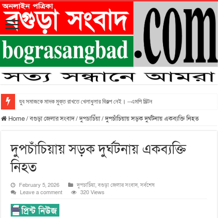
যুব সমাজকে মাদক মুক্ত রাখতে খেলাধুলার বিকল্প নেই। –এমপি মিল্টন
Home
/
বগুড়া জেলার সংবাদ
/
দুপচাচিঁয়া
/
দুপচাঁচিয়ায় সড়ক দুর্ঘটনায় একব্যক্তি নিহত
দুপচাঁচিয়ায় সড়ক দুর্ঘটনায় একব্যক্তি
নিহত
February 5, 2026
দুপচাচিঁয়া
,
বগুড়া জেলার সংবাদ
,
সর্বশেষ
Leave a comment
320 Views