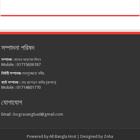
সম্পাদনা পরিষদ
সম্পাদক
:
জাফর আহম্মেদ মিলন
Mobile : 01715636187
নির্বাহী সম্পাদকঃ
শামসুজ্জোহা কবীর
বার্তা সম্পাদক
:
মোঃ রাশেদুল কাদির (রুম্মান)
Mobile : 01714801770
যোগাযোগ
Email :
bograsangbad@gmail.com
Powered by
All Bangla Host
| Designed by
Zoha