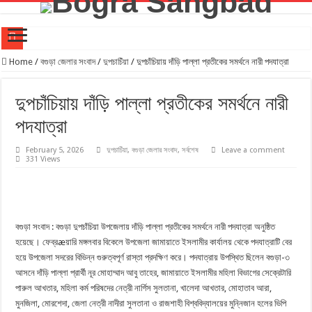
যুব সমাজকে মাদক মুক্ত রাখতে খেলাধুলার বিকল্প নেই। –এমপি মিল্টন
Home
/
বগুড়া জেলার সংবাদ
/
দুপচাচিঁয়া
/
দুপচাঁচিয়ায় দাঁড়ি পাল্লা প্রতীকের সমর্থনে নারী পদযাত্রা
‎গাবতলীতে শিক্ষার মান উন্নয়নে ‎মতবিনিময় সভা অনুষ্ঠিত হয় ‎এমপি মিলটন
দুপচাঁচিয়ায় দাঁড়ি পাল্লা প্রতীকের সমর্থনে নারী
শিবগঞ্জে প্রয়াত শিক্ষকদের স্মরণে বন্ধন৯৮ এর আয়োজনে মিলাদ ও দোয়া মাহফিল
পদযাত্রা
বগুড়ায় নির্মাণ শ্রমিক ইউনিয়নের নবনির্বাচিত কমিটির অভিষেক অনুষ্ঠিত
বগুড়ায় মর্মান্তিক বাস দুর্ঘটনায় জামায়াতের শোক প্রকাশ
February 5, 2026
দুপচাচিঁয়া
,
বগুড়া জেলার সংবাদ
,
সর্বশেষ
Leave a comment
331 Views
রেটিনা একাডেমিক কোচিং বগুড়া শাখার ২য় ক্যাম্পাসের উদ্বোধন
বগুড়ায় প্রাইভেট কার-মোটরসাইকেল সংঘর্ষে স্বামী-স্ত্রী নিহত
রাস্তা সম্প্রসারণের দাবিতে ফুলদীঘিতে এলাকাবাসীর মানববন্ধন
বগুড়া সংবাদ : বগুড়া দুপচাঁচিয়া উপজেলায় দাঁড়ি পাল্লা প্রতীকের সমর্থনে নারী পদযাত্রা অনুষ্ঠিত
বগুড়ায় বাসচাপায় নিহতের সংখ্যা বেড়ে ৭ আহত প্রায় ২৫জন
হয়েছে। ফেব্রæয়ারি মঙ্গলবার বিকেলে উপজেলা জামায়াতে ইসলামীর কার্যালয় থেকে পদযাত্রাটি বের
হয়ে উপজেলা সদরের বিভিন্ন গুরুত্বপূর্ণ রাস্তা প্রদক্ষিণ করে। পদযাত্রায় উপস্থিত ছিলেন বগুড়া-৩
স্ত্রীকে এসআই এর কু-প্রস্তাবের কল রেকর্ডই কেড়ে নিল শাহাদতের প্রাণ প্রবাসীর মৃত্যুর ঘটনায় ধুনট থানার
আসনে দাঁড়ি পাল্লা প্রার্থী নূর মোহাম্মাদ আবু তাহের, জামায়াতে ইসলামীর মহিলা বিভাগের সেক্রেটারি
পারুল আখতার, মহিলা কর্ম পরিষদের নেত্রী নার্গিস সুলতানা, খালেদা আখতার, মোহাতাব আরা,
মুনজিলা, মোরশেদা, জেলা নেত্রী নাদীরা সুলতানা ও রাজশাহী বিশ্ববিদ্যালয়ের মুন্নিজান হলের ভিপি