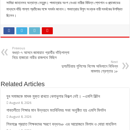
সাদিয়া জাহানসহ অন্যান্য নেতৃবৃন্দ। পদযাত্রায় অংশ নেওয়া নারীরা বিভিন্ন শ্লোগান ও প্ল্যাকাডের
মাধ্যমে দাঁড়ি পাল্লা প্রতীকের পক্ষে সমর্থন জানান। পদযাত্রায় বিপুল সংখ্যক নারী সমর্থকের উপস্থিত
ছিলেন।
Previous
বগুড়া-৭ আসনে জামায়াত প্রার্থীর দাঁড়িপাল্লা
নিয়ে হাজারো নারীর রাজপথে মিছিল
Next
দুপচাঁচিয়ায় পুলিশের বিশেষ অভিযানে বিভিন্ন
মামলায় গ্রেপ্তার ১৮
Related Articles
যুব সমাজকে মাদক মুক্ত রাখতে খেলাধুলার বিকল্প নেই। –এমপি মিল্টন
August 8, 2026
‎গাবতলীতে শিক্ষার মান উন্নয়নে ‎মতবিনিময় সভা অনুষ্ঠিত হয় ‎এমপি মিলটন
August 8, 2026
শিবগঞ্জে প্রয়াত শিক্ষকদের স্মরণে বন্ধন৯৮ এর আয়োজনে মিলাদ ও দোয়া মাহফিল