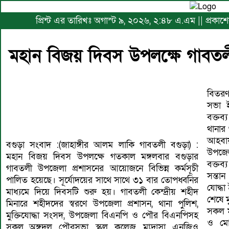
প্রিন্ট এর তারিখঃ অগাস্ট ৯, ২০২৬, ২:৪৮ এ.এম || প্রকা
মহান বিজয় দিবস উপলক্ষে গাবতলীত
বিতরণ
সভা ই
বক্তব
থানার
আহবায়
বগুড়া সংবাদ :(জাহাঙ্গীর আলম লাকি গাবতলী বগুড়া) :
উপজেল
মহান বিজয় দিবস উপলক্ষে গতকাল মঙ্গলবার বগুড়ার
বক্তব্
গাবতলী উপজেলা প্রশাসনের আয়োজনে বিভিন্ন কর্মসূচী
সন্তা
পালিত হয়েছে। সূর্যোদয়ের সাথে সাথে ৩১ বার তোপধ্বনির
যোদ্ধা
মাধ্যমে দিয়ে দিবসটি শুরু হয়। গাবতলী কেন্দ্রীয় শহীদ
শেষে ম
মিনারে শহীদদের স্বরণে উপজেলা প্রশাসন, থানা পুলিশ,
সকল ম
মুক্তিযোদ্ধা সংসদ, উপজেলা বিএনপি ও পৌর বিএনপিসহ
ও মো
সকল অঙ্গদল, পৌরসভা, স্কুল, কলেজ, মাদ্রাসা, এনজিও