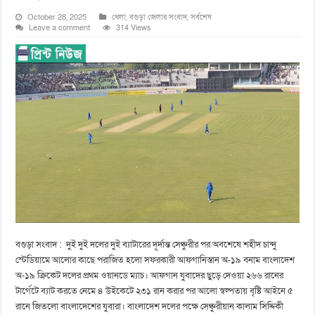
October 28, 2025
খেলা
,
বগুড়া জেলার সংবাদ
,
সর্বশেষ
Leave a comment
314 Views
বগুড়া সংবাদ : দুই দুই দলের দুই ব্যাটারের দূর্দান্ত সেঞ্চুরীর পর অবশেষে শহীদ চান্দু
স্টেডিয়ামে আলোর কাছে পরাজিত হলো সফরকারী আফগানিস্তান অ-১৯ বনাম বাংলাদেশ
অ-১৯ ক্রিকেট দলের প্রথম ওয়ানডে ম্যাচ। আফগান যুবাদের ছুড়ে দেওয়া ২৬৬ রানের
টার্গেটে ব্যাট করতে নেমে ৪ উইকেটে ২৩১ রান করার পর আলো স্বল্পতায় বৃষ্টি আইনে ৫
রানে জিতলো বাংলাদেশের যুবারা। বাংলাদেশ দলের পক্ষে সেঞ্চুরীয়ান কালাম সিদ্দিকী