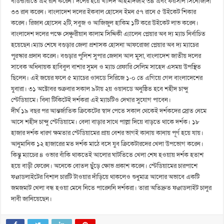
বাউন্ডারীতে এই রান করেন। দলের হয়ে খালিদ আহমাদজাই ৩৪ এবং ফয়সাল সিনোজাদা
৩৩ রান করেন। বাংলাদেশ দলের ইকবাল হোসেন ইমন ৫৭ রানে ৫ উইকেট শিকার
করেন। রিজান হোসেন ২টি, সবুজ ও আজিজুল হাকিম ১টি করে উইকেট লাভ করেন।
বাংলাদেশ দলের পক্ষে সেঞ্চুরীয়ান কালাম সিদ্দিকী এ্যালেন প্লেয়ার অব দ্য ম্যাচ নির্বাচিত
হয়েছেন।ম্যাচ শেষে বগুড়ার জেলা প্রশাসক হোসনা আফরোজা প্লেয়ার অব দ্য ম্যাচের
পুরস্কার প্রদান করেন। বগুড়ার পুলিশ সুপার জেদান আল মুসা, বাংলাদেশ জাতীয় দলের
সাবেক অধিনায়ক হাবিবুল বাশার সুমন ও ম্যাচ রেফারি সেলিম সাহেদ এসময় উপস্থিত
ছিলেন। এই জয়ের ফলে ৫ ম্যাচের ওানডে সিরিজে ১-০ তে এগিয়ে গেল বাংলাদেশের
যুবারা। ৩১ অক্টোবর শুক্রবার সকাল ৯টায় ২য় ওয়ানডে অনুষ্ঠিত হবে শহীদ চান্দু
স্টেডিয়ামে। বিনা টিকিটেই দর্শকরা এই ম্যাচটিও দেখার সুযোগ পাবেন।
দীর্ঘ ১৯ বছর পর আন্তর্জাতিক ক্রিকেটের স্বাদ পেতে সকাল থেকেই দর্শকদের স্রোত নেমে
আসে শহীদ চান্দু স্টেডিয়ামে। বেলা বাড়ার সাথে পাল্লা দিয়ে বাড়তে থাকে দর্শক। ১৮
হাজার দর্শক ধারণ ক্ষমতার স্টেডিয়ামের প্রায় বেশর ভাগই কানায় কানায় পূর্ণ হয়ে যায়।
আনুমানিক ১২ হাজারের মত দর্শক মাঠে বসে যুব ক্রিকেটারদের খেলা উপভোগ করেন।
কিন্তু ম্যাচের ৪ ওভার বাঁকি থাকতেই আলোর ঘাটতিতে খেলা শেষ হওয়ায় দর্শক হতাশ
হয়ে বাড়ী ফেরেন। অনেকে বোতল ছুঁড়ে ক্ষোভ প্রকাশ করেন। স্টেডিয়ামের চারপাশে
ফøাডলাইটের বিশাল চারটি টাওয়ার দাঁড়িয়ে থাকলেও শুধুমাত্র আলোর অভাবে একটি
জমজমাট খেলা বন্ধ হওয়া মেনে নিতে পারেননি দর্শকরা। তারা অতিদ্রুত ফøাডলাইট চালুর
দাবী জানিয়েছেন।