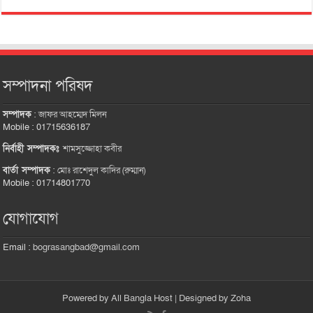
সম্পাদনা পরিষদ
সম্পাদক
:
জাফর আহম্মেদ মিলন
Mobile : 01715636187
নির্বাহী সম্পাদকঃ
শামসুজ্জোহা কবীর
বার্তা সম্পাদক
:
মোঃ রাশেদুল কাদির (রুম্মান)
Mobile : 01714801770
যোগাযোগ
Email :
bograsangbad@gmail.com
Powered by
All Bangla Host
| Designed by
Zoha