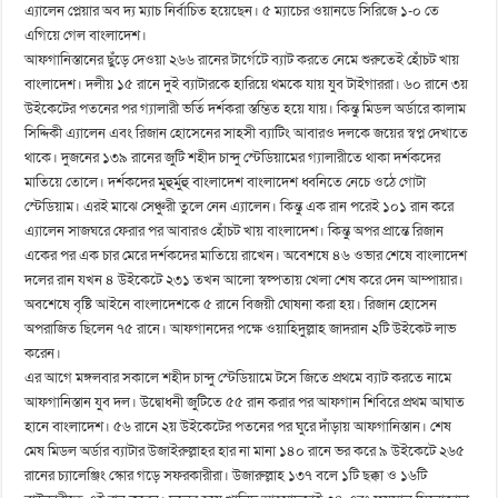
এ্যালেন প্লেয়ার অব দ্য ম্যাচ নির্বাচিত হয়েছেন। ৫ ম্যাচের ওয়ানডে সিরিজে ১-০ তে
এগিয়ে গেল বাংলাদেশ।
আফগানিস্তানের ছুঁড়ে দেওয়া ২৬৬ রানের টার্গেটে ব্যাট করতে নেমে শুরুতেই হোঁচট খায়
বাংলাদেশ। দলীয় ১৫ রানে দুই ব্যাটারকে হারিয়ে থমকে যায় যুব টাইগাররা। ৬০ রানে ৩য়
উইকেটের পতনের পর গ্যালারী ভর্তি দর্শকরা স্তম্ভিত হয়ে যায়। কিন্তু মিডল অর্ডারে কালাম
সিদ্দিকী এ্যালেন এবং রিজান হোসেনের সাহসী ব্যাটিং আবারও দলকে জয়ের স্বপ্ন দেখাতে
থাকে। দুজনের ১৩৯ রানের জুটি শহীদ চান্দু স্টেডিয়ামের গ্যালারীতে থাকা দর্শকদের
মাতিয়ে তোলে। দর্শকদের মুহুর্মুহু বাংলাদেশ বাংলাদেশ ধ্বনিতে নেচে ওঠে গোটা
স্টেডিয়াম। এরই মাঝে সেঞ্চুরী তুলে নেন এ্যালেন। কিন্তু এক রান পরেই ১০১ রান করে
এ্যালেন সাজঘরে ফেরার পর আবারও হোঁচট খায় বাংলাদেশ। কিন্তু অপর প্রান্তে রিজান
একের পর এক চার মেরে দর্শকদের মাতিয়ে রাখেন। অবেশষে ৪৬ ওভার শেষে বাংলাদেশ
দলের রান যখন ৪ উইকেটে ২৩১ তখন আলো স্বল্পতায় খেলা শেষ করে দেন আম্পায়ার।
অবশেষে বৃষ্টি আইনে বাংলাদেশকে ৫ রানে বিজয়ী ঘোষনা করা হয়। রিজান হোসেন
অপরাজিত ছিলেন ৭৫ রানে। আফগানদের পক্ষে ওয়াহিদুল্লাহ জাদরান ২টি উইকেট লাভ
করেন।
এর আগে মঙ্গলবার সকালে শহীদ চান্দু স্টেডিয়ামে টসে জিতে প্রথমে ব্যাট করতে নামে
আফগানিস্তান যুব দল। উদ্বোধনী জুটিতে ৫৫ রান করার পর আফগান শিবিরে প্রথম আঘাত
হানে বাংলাদেশ। ৫৬ রানে ২য় উইকেটের পতনের পর ঘুরে দাঁড়ায় আফগানিস্তান। শেষ
মেষ মিডল অর্ডার ব্যাটার উজাইরুল্লাহর হার না মানা ১৪০ রানে ভর করে ৯ উইকেটে ২৬৫
রানের চ্যালেঞ্জিং স্কোর গড়ে সফরকারীরা। উজারুল্লাহ ১৩৭ বলে ১টি ছক্কা ও ১৬টি