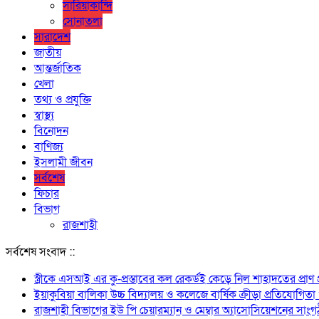
সারিয়াকান্দি
সোনাতলা
সারাদেশ
জাতীয়
আন্তর্জাতিক
খেলা
তথ্য ও প্রযুক্তি
স্বাস্থ্য
বিনোদন
বাণিজ্য
ইসলামী জীবন
সর্বশেষ
ফিচার
বিভাগ
রাজশাহী
সর্বশেষ সংবাদ ::
স্ত্রীকে এসআই এর কু-প্রস্তাবের কল রেকর্ডই কেড়ে নিল শাহাদতের প্রাণ
ইয়াকুবিয়া বালিকা উচ্চ বিদ্যালয় ও কলেজে বার্ষিক ক্রীড়া প্রতিযোগিতা 
রাজশাহী বিভাগের ইউ পি চেয়ারম্যান ও মেম্বার অ্যাসোসিয়েশনের সাং