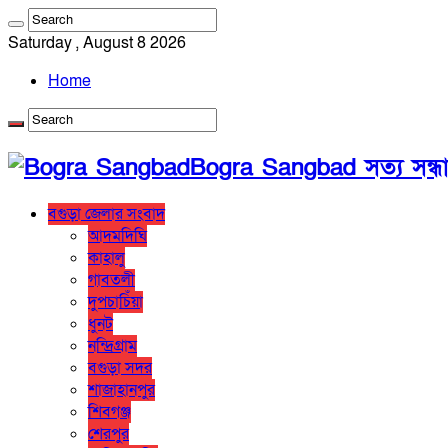
Saturday , August 8 2026
Home
Bogra Sangbad সত্য সন্ধ
বগুড়া জেলার সংবাদ
আদমদিঘি
কাহালু
গাবতলী
দুপচাচিঁয়া
ধুনট
নন্দ্রিগ্রাম
বগুড়া সদর
শাজাহানপুর
শিবগঞ্জ
শেরপুর