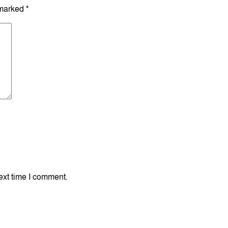
 marked
*
ext time I comment.