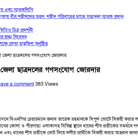
লীয় এক্য স্মারকলিপি
াকায় বীর শহীদদের স্মরণ, শহীদ পরিবারের মাঝে সম্মাননা স্মারক প্রদান
ডিও চিত্র প্রদর্শনী
র শ্রদ্ধা নিবেদন
লক্ষে দোয়া মাহফিল অনুষ্ঠিত
়া জেলা ছাত্রদলের গণসংযোগ জোরদার
া জেলা ছাত্রদলের গণসংযোগ জোরদার
eave a comment
383 Views
সনে বিএনপির চেয়ারম্যান জনাব তারেক রহমানকে বিপুল ভোটে বিজয়ী করার লক্ষ্
েখের কোলা ও পীরগাছা এলাকাসহ বিভিন্ন স্থানে ধানের শীষ প্রতীকের সমর্থনে গ
ন এবং ধানের শীষ প্রতীকে ভোট দিয়ে দলীয় প্রার্থীকে বিজয়ী করার আহ্বান জানা