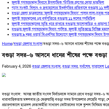
জুলাই গণঅভ্যুত্থান দিবসে ইসলামিক স্টাডিজ গ্রুপের দোয়া মাহফিল
গ্যাস সংকট, বিদ্যুৎ ও দ্রব্যমূল্যের ঊর্ধ্বগতির প্রতিবাদে বগুড়ায় ১১ দ
বগুড়া জেলা ছাত্রদলের ‘জুলাই গণঅভ্যুত্থান দিবস’ পালন লাল-সবুজ পত
জুলাই অভ্যুত্থানের ২য় বর্ষপূতিতে বগুড়ায় ১১ দলের গণমিছিল
জুলাই গণঅভ্যুত্থানের স্মৃতি ধরে রাখতে বগুড়ায় আলোকচিত্র ও প্রামাণ্য ভি
বগুড়ায় জুলাই গণঅভ্যুত্থান দিবস পালিত, জুলাই স্মৃতিস্তম্ভে বিভিন্ন মহলে
বগুড়ায় ৯ নম্বর ওয়ার্ড বিএনপির উদ্যোগে জুলাই গণঅভ্যুত্থান দিবস উপ
Home
/
বগুড়া জেলার সংবাদ
/
বগুড়া সদর–৬ আসনে ধানের শীষের পক্ষে বগুড
বগুড়া সদর–৬ আসনে ধানের শীষের পক্ষে বগুড়
February 4, 2026
বগুড়া জেলার সংবাদ
,
বগুড়া সদর
,
সর্বশেষ
,
সারাদেশ
L
বগুড়া সংবাদ: আসন্ন জাতীয় সংসদ নির্বাচনকে সামনে রেখে বগুড়া সদর–৬ আ
ধারাবাহিকতায় মঙ্গলবার (৩ ফেব্রুয়ারি) বগুড়া সদর উপজেলার লেহেরি পাড়া, শ
প্রচারণাকালে ছাত্রদল নেতাকর্মীরা সাধারণ ভোটারদের সঙ্গে কুশল বিনিময় করে