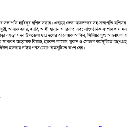
শাখার সভাপতি হাবিবুর রশিদ সন্ধান। এছাড়া জেলা ছাত্রদলের সহ-সভাপতি মশ
 চৌধুরী, আনাফ হৃদয়, হ্যারি, আলী হাসান ও রিয়াত এবং সাংগঠনিক সম্পাদক স
ছাড়া বগুড়া সদর উপজেলা ছাত্রদলের আহ্বায়ক আকিব, সিনিয়র যুগ্ম আহ্বায়ক এ
 সাধারণ আহ্বায়ক রিয়াজ, ইমরুল কায়েস, মুরাদ ও সোহাগ কর্মসূচিতে অংশগ্র
রবিউল ইসলাম নাঈম গণসংযোগ কর্মসূচিতে অংশ নেন।
ল