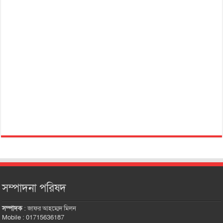
সম্পাদনা পরিষদ
সম্পাদক
:
জাফর আহম্মেদ মিলন
Mobile : 01715636187