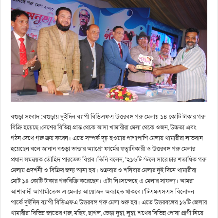
বগুড়া সংবাদ :বগুড়ায় দুইদিন ব্যাপী বিডিএফএ উত্তরবঙ্গ গরু মেলায় ১৪ কোটি টাকার গরু
বিক্রি হয়েছে।দেশের বিভিন্ন প্রান্ত থেকে আসা খামারীরা মেলা থেকে ওজন, উচ্চতা এবং
গঠন দেখে গরু ক্রয় করেন। এতে সম্পর্ক দৃঢ় হওয়ার পাশাপাশি মেলায় খামারীরা লাভবান
হয়েছেন বলে জানান বগুড়া ভান্ডার অ্যাগ্রো ফার্মের স্বত্বাধিকারী ও উত্তরবঙ্গ গরু মেলার
প্রধান সমন্বয়ক তৌহিদ পারভেজ বিপ্লব।তিনি বলেন, ‘২১৬টি স্টলে সারে চার শতাধিক গরু
মেলায় প্রদর্শনী ও বিক্রির জন্য আনা হয়। শুক্রবার ও শনিবার মেলার দুই দিনে খামারীরা
মোট ১৪ কোটি টাকার গরুবিক্রি করেছেন। এটা নিঃসন্দেহে এ মেলার সাফল্য। আমরা
আশাবাদী আগামীতেও এ মেলার আয়োজন অব্যাহত থাকবে।’টিএমএসএস বিনোদন
পার্কে দুইদিন ব্যাপী বিডিএফএ উত্তরবঙ্গ গরু মেলা শুরু হয়। এতে উত্তরবঙ্গের ১৬টি জেলার
খামারীরা বিভিন্ন জাতের গরু, মহিষ, ছাগল, ভেড়া দুম্বা, লুম্বা, শখের বিভিন্ন পোষা প্রাণী নিয়ে