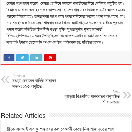
মেলায় অংশগ্রহণ করেন। মেলার ২য় দিনে সকালে খামারীদের নিয়ে সেমিনার অনুষ্ঠিত হয়।
বিকালে আবারও শুরু হয় গরুর র‌্যাম্প শো। র‌্যাম্পে গান এবং বিভিন্ন লাইটের আলোর মধ্যে
গরুকে হাঁটানো হয়। হাটার সময় সাথে থাকা গরুর মালিকেরা তাদের গরুর জাত, বয়স এবং
দাম সবাইকে জানিয়ে দেন। শনিবার রাতে বিভিন্ন ক্যাটাগড়িতে ৭৫জন খামারীকে পুরস্কার
প্রদান করেন অতিরিক্ত ডিআইজি বগুড়া পুলিশ সুপার সুদীপ কুমার চক্রবর্ত্তী
বিপিএম,পিপিএম। এসময় উপস্থি ছিলেন বাংলাদেশ ডেইরি ফারমার্স এসোসিয়েশনের
সভাপতি ইমরান হোসেন,টিএমএসএস উপ পরিচালক ডা: মতিউর রহমান।
Previous
বগুড়া চেম্বারের বার্ষিক সাধারণ
সভা-২০২৩ অনুষ্ঠিত
Next
বগুড়ায় বিএনপির মানববন্ধন অনুপস্থিত
শীর্ষ নেতারা
Related Articles
স্ত্রীকে এসআই এর কু-প্রস্তাবের কল রেকর্ডই কেড়ে নিল শাহাদতের প্রাণ