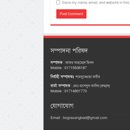
Save my name, email, and website in this
সম্পাদনা পরিষদ
সম্পাদক
:
জাফর আহম্মেদ মিলন
Mobile : 01715636187
নির্বাহী সম্পাদকঃ
শামসুজ্জোহা কবীর
বার্তা সম্পাদক
:
মোঃ রাশেদুল কাদির (রুম্মান)
Mobile : 01714801770
যোগাযোগ
Email :
bograsangbad@gmail.com