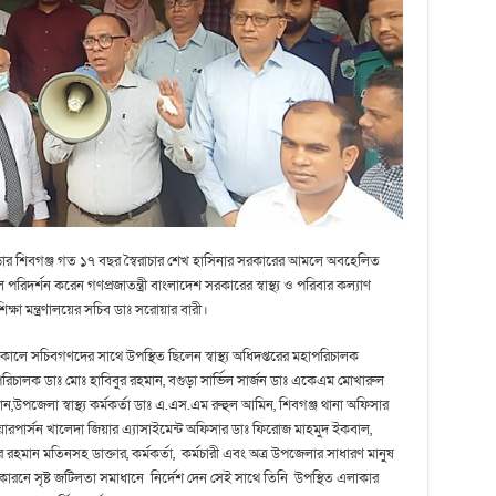
 বগুড়ার শিবগঞ্জ গত ১৭ বছর স্বৈরাচার শেখ হাসিনার সরকারের আমলে অবহেলিত
রিদর্শন করেন গণপ্রজাতন্ত্রী বাংলাদেশ সরকারের স্বাস্থ্য ও পরিবার কল্যাণ
্য শিক্ষা মন্ত্রণালয়ের সচিব ডাঃ সরোয়ার বারী।
লে সচিবগণদের সাথে উপস্থিত ছিলেন স্বাস্থ্য অধিদপ্তরের মহাপরিচালক
 পরিচালক ডাঃ মোঃ হাবিবুর রহমান, বগুড়া সার্ভিল সার্জন ডাঃ একেএম মোখারুল
ন,উপজেলা স্বাস্থ্য কর্মকর্তা ডাঃ এ.এস.এম রুহুল আমিন, শিবগঞ্জ থানা অফিসার
 চেয়ারপার্সন খালেদা জিয়ার এ্যাসাইমেন্ট অফিসার ডাঃ ফিরোজ মাহমুদ ইকবাল,
মান মতিনসহ ডাক্তার, কর্মকর্তা, কর্মচারী এবং অত্র উপজেলার সাধারণ মানুষ
কারনে সৃষ্ট জটিলতা সমাধানে নির্দেশ দেন সেই সাথে তিনি উপস্থিত এলাকার