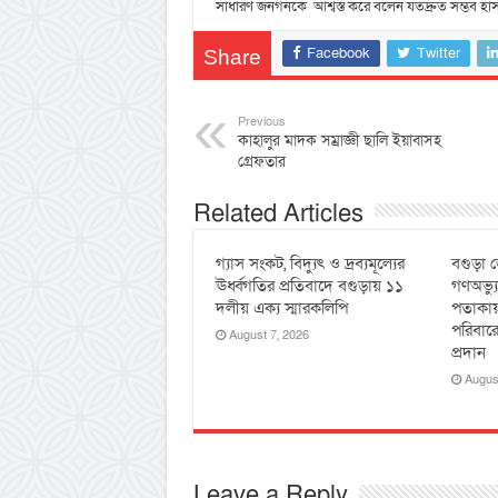
সাধারণ জনগনকে আশ্বস্ত করে বলেন যতদ্রুত সম্ভব হাসপা
Facebook
Twitter
Share
Previous
কাহালুর মাদক সম্রাজ্ঞী ছালি ইয়াবাসহ
গ্রেফতার
Related Articles
গ্যাস সংকট, বিদ্যুৎ ও দ্রব্যমূল্যের
বগুড়া জ
ঊর্ধ্বগতির প্রতিবাদে বগুড়ায় ১১
গণঅভ্য
দলীয় এক্য স্মারকলিপি
পতাকায়
পরিবারে
August 7, 2026
প্রদান
Augus
Leave a Reply