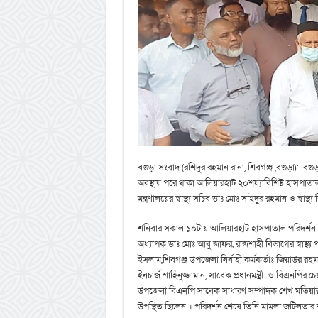
বগুড়া সংবাদ (রশিদুর রহমান রানা, শিবগঞ্জ ,বগুড়া):
অবস্থায় পরে থাকা আলিয়ারহাট ২০শয্যাবিশিষ্ট হাসপাতাল প
মন্ত্রণালয়ের স্বাস্থ্য সচিব ডাঃ মোঃ সাইদুর রহমান ও স্বাস্থ
শনিবার সকাল ১০টায় আলিয়ারহাট হাসপাতাল পরিদর্শন কা
অধ্যাপক ডাঃ মোঃ আবু জাফর, রাজশাহী বিভাগের স্বাস্থ্য
ইসলাম,শিবগঞ্জ উপজেলা নির্বাহী কর্মকর্তাঃ জিয়াউর রহমা
ইনচার্জ শাহিনুজ্জামান, সাবেক প্রধানমন্ত্রী ও বিএনপির
উপজেলা বিএনপি সাবেক সাধারণ সম্পাদক শেখ মতিয়ার রহ
উপস্থিত ছিলেন । পরিদর্শন শেষে তিনি মামলা জটিলতার 