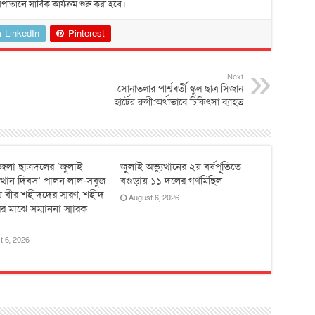
তালে সার্বিক কার্যক্রম শুরু করা হবে।
LinkedIn
Pinterest
Next
সোনাতলার পার্শ্ববর্তী স্কুল ছাত্র সিজান
হার্টের রুগী:অর্থাভাবে চিকিৎসা ব্যাহত
েলা ছাত্রদলের ‘জুলাই
জুলাই অভ্যুত্থানের ২য় বর্ষপূতিতে
ুত্থান দিবস’ পালন লাল-সবুজ
বগুড়ায় ১১ দলের গণমিছিল
 বীর শহীদদের স্মরণ, শহীদ
August 6, 2026
র মাঝে সম্মাননা স্মারক
t 6, 2026