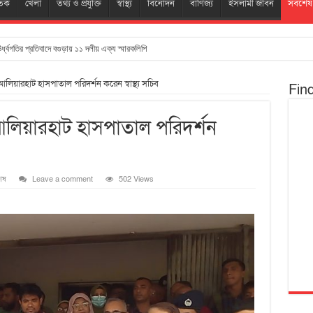
তিক
খেলা
তথ্য ও প্রযুক্তি
স্বাস্থ্য
বিনোদন
বাণিজ্য
ইসলামী জীবন
সর্বশেষ
ঊর্ধ্বগতির প্রতিবাদে বগুড়ায় ১১ দলীয় এক্য স্মারকলিপি
 আলিয়ারহাট হাসপাতাল পরিদর্শন করেন স্বাস্থ্য সচিব
Fin
 আলিয়ারহাট হাসপাতাল পরিদর্শন
েষ
Leave a comment
502 Views