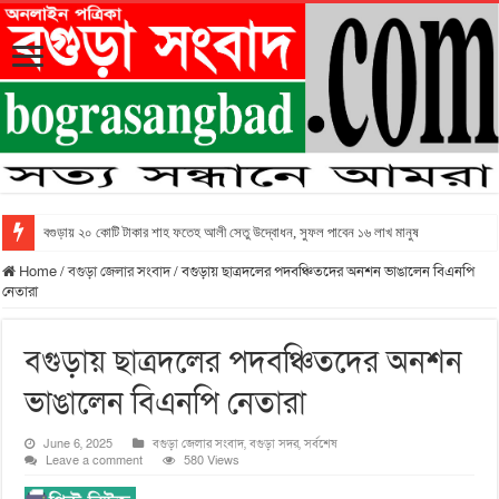
বগুড়ায় ২০ কোটি টাকার শাহ ফতেহ আলী সেতু উদ্বোধন, সুফল পাবেন ১৬ লাখ মানুষ
Home
/
বগুড়া জেলার সংবাদ
/
বগুড়ায় ছাত্রদলের পদবঞ্চিতদের অনশন ভাঙালেন বিএনপি
নেতারা
বগুড়ায় ছাত্রদলের পদবঞ্চিতদের অনশন
ভাঙালেন বিএনপি নেতারা
June 6, 2025
বগুড়া জেলার সংবাদ
,
বগুড়া সদর
,
সর্বশেষ
Leave a comment
580 Views