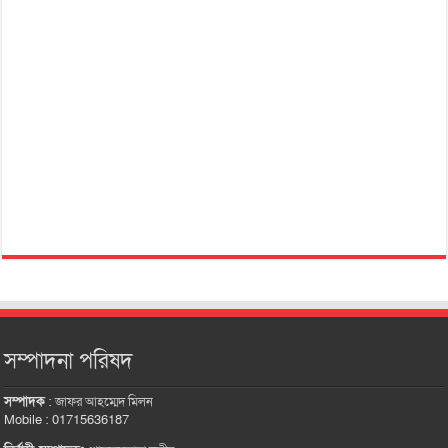
সম্পাদনা পরিষদ
সম্পাদক
:
জাফর আহম্মেদ মিলন
Mobile : 01715636187