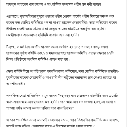
মাফতুন আহমেদ খান রুবেল ও সাংগঠনিক সম্পাদক শহীদ উন নবী সালাম।
এর আগে, বৃহস্পতিবার দুপুরে শহরের শহীদ খোকন পার্কের শহীদ মিনারে অনশন শুরু
করেন সদ্য ঘোষিত কমিটিতে পদ না পাওয়া ছাত্রদল নেতাকর্মীরা। তারা অভিযোগ করেন,
দীর্ঘদিন রাজনীতিতে সক্রিয় থাকা সত্ত্বেও তাদের কমিটিতে অন্তর্ভুক্ত করা হয়নি।
কেন্দ্রীয়ভাবে এর কোনো সুনির্দিষ্ট কারণও জানানো হয়নি।
উল্লেখ্য, একই দিন কেন্দ্রীয় ছাত্রদল থেকে ঘোষিত হয় ১৬১ সদস্যের বগুড়া জেলা
ছাত্রদলের পূর্ণাঙ্গ কমিটি এবং ৯৩ সদস্যের শহর ছাত্রদল কমিটি। এছাড়া জেলার ৬৭টি
শিক্ষা প্রতিষ্ঠানে আংশিক কমিটিও প্রকাশ করা হয়।
জেলা কমিটি নিয়ে আপত্তি তুলে পদবঞ্চিতদের অভিযোগ, সদ্য ঘোষিত কমিটিতে ছাত্রলীগ-
যুবলীগের সাবেক নেতাকর্মী ও আওয়ামী লীগপন্থীদের সন্তানদের স্থান দেওয়া হয়েছে, যা
আদর্শবিরোধী।
পদবঞ্চিত নেতা নাসিরুদ্দিন মামুন বলেন, “বহু বছর ধরে ছাত্রদলের রাজনীতি করে এসেছি।
অথচ এবার আমাদের মূল্যায়ন করা হয়নি। কেন আমাদের বাদ দেওয়া হলো, সে ব্যাখা না
পাওয়া পর্যন্ত আমরা অনশন চালিয়ে যাব বলেছিলাম।”
আরেক পদবঞ্চিত নেতা আলমগীর হোসেন বলেন, “যারা বিএনপির রাজনীতি করে আসছে,
তারাই আজ বঞ্চিত। আমাদের কাছে এ বিষয়ের সুস্পষ্ট প্রমাণ রয়েছে।”