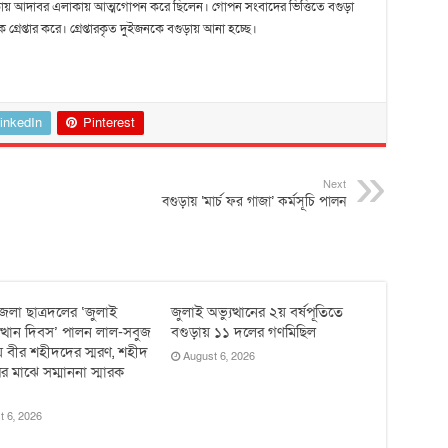
কায় আদাবর এলাকায় আত্মগোপন করে ছিলেন। গোপন সংবাদের ভিত্তিতে বগুড়া
্রেপ্তার করে। গ্রেপ্তারকৃত দুইজনকে বগুড়ায় আনা হচ্ছে।
inkedIn
Pinterest
Next
বগুড়ায় ‘মার্চ ফর গাজা’ কর্মসূচি পালন
েলা ছাত্রদলের ‘জুলাই
জুলাই অভ্যুত্থানের ২য় বর্ষপূতিতে
ুত্থান দিবস’ পালন লাল-সবুজ
বগুড়ায় ১১ দলের গণমিছিল
 বীর শহীদদের স্মরণ, শহীদ
August 6, 2026
র মাঝে সম্মাননা স্মারক
t 6, 2026