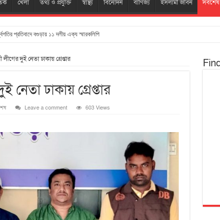
তিক
খেলা
তথ্য ও প্রযুক্তি
স্বাস্থ্য
বিনোদন
বাণিজ্য
ইসলামী জীবন
সর্বশেষ
্ধ্বগতির প্রতিবাদে বগুড়ায় ১১ দলীয় এক্য স্মারকলিপি
লীগের দুই নেতা ঢাকায় গ্রেপ্তার
Fin
 নেতা ঢাকায় গ্রেপ্তার
শেষ
Leave a comment
603 Views