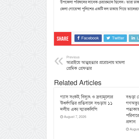
উপজেলা পরিষদের সাবেক চেয়ারম্যান ছিলেন। তারা ঢা
জেলা গোয়েন্দা পুলিশের একটি দল ঢাকায় গিয়ে তাদেরকে গ
Facebook
Twitter
L
Share
Previous
আত্রাইয়ে আত্মহত্যার প্ররোচনায় মামলা
প্রেমিক গ্রেফতার
Related Articles
গ্যাস সংকট, বিদ্যুৎ ও দ্রব্যমূল্যের
বগুড়া জ
ঊর্ধ্বগতির প্রতিবাদে বগুড়ায় ১১
গণঅভ্য
দলীয় এক্য স্মারকলিপি
পতাকায়
পরিবারে
August 7, 2026
প্রদান
Augus