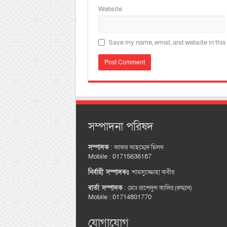
Website
Save my name, email, and website in this
সম্পাদনা পরিষদ
সম্পাদক
:
জাফর আহম্মেদ মিলন
Mobile : 01715636187
নির্বাহী সম্পাদকঃ
শামসুজ্জোহা কবীর
বার্তা সম্পাদক
:
মোঃ রাশেদুল কাদির (রুম্মান)
Mobile : 01714801770
যোগাযোগ