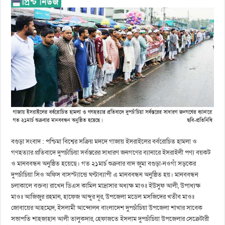
বগুড়া সংবাদ : পশ্চিমা বিশ্বের সক্রিয় মদদে গাজায় ইসরাইলের বর্বরোচিত হামলা ও
গণহত্যার প্রতিবাদে দুপচাঁচিয়া সর্বস্তরের সাধারণ জনগণের ব্যানারে ইসরাইলী পণ্য বয়কট
ও মানববন্ধন অনুষ্ঠিত হয়েছে। গত ২১মার্চ শুক্রবার বাদ জুমা বগুড়া-নওগাঁ সড়কের
দুপচাঁচিয়া সিও অফিস বাসস্ট্যান্ডে ঘণ্টাব্যাপী এ মানববন্ধন অনুষ্ঠিত হয়। মানববন্ধন
চলাকালে বক্তব্য রাখেন ডিএস কামিল মাদ্রাসার অধ্যক্ষ মাওঃ ইউসুফ আলী, উপাধ্যক্ষ
মাওঃ আজিজুর রহমান, হাফেজ আব্দুর নূর, উপজেলা মডেল মসজিদের খতীব মাওঃ
জোবায়ের আহম্মেদ, ইসলামী আন্দোলন বাংলাদেশ দুপচাঁচিয়া উপজেলা শাখার সাবেক
সভাপতি শাহজাহান আলী তালুকদার, হেফাজতে ইসলাম দুপচাঁচিয়া উপজেলার সেক্রেটারী