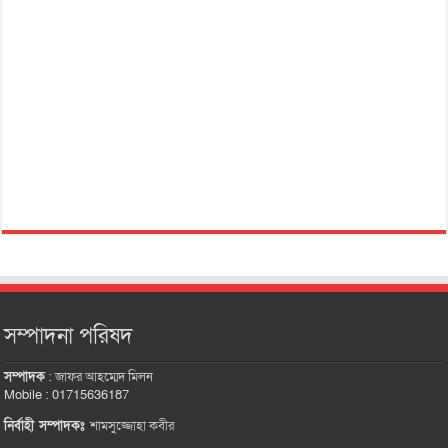
সম্পাদনা পরিষদ
সম্পাদক
:
জাফর আহম্মেদ মিলন
Mobile : 01715636187
নির্বাহী সম্পাদকঃ
শামসুজ্জোহা কবীর