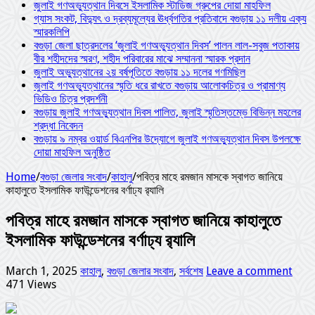
জুলাই গণঅভ্যুত্থান দিবসে ইসলামিক স্টাডিজ গ্রুপের দোয়া মাহফিল
গ্যাস সংকট, বিদ্যুৎ ও দ্রব্যমূল্যের ঊর্ধ্বগতির প্রতিবাদে বগুড়ায় ১১ দলীয় এক্য
স্মারকলিপি
বগুড়া জেলা ছাত্রদলের ‘জুলাই গণঅভ্যুত্থান দিবস’ পালন লাল-সবুজ পতাকায়
বীর শহীদদের স্মরণ, শহীদ পরিবারের মাঝে সম্মাননা স্মারক প্রদান
জুলাই অভ্যুত্থানের ২য় বর্ষপূতিতে বগুড়ায় ১১ দলের গণমিছিল
জুলাই গণঅভ্যুত্থানের স্মৃতি ধরে রাখতে বগুড়ায় আলোকচিত্র ও প্রামাণ্য
ভিডিও চিত্র প্রদর্শনী
বগুড়ায় জুলাই গণঅভ্যুত্থান দিবস পালিত, জুলাই স্মৃতিস্তম্ভে বিভিন্ন মহলের
শ্রদ্ধা নিবেদন
বগুড়ায় ৯ নম্বর ওয়ার্ড বিএনপির উদ্যোগে জুলাই গণঅভ্যুত্থান দিবস উপলক্ষে
দোয়া মাহফিল অনুষ্ঠিত
Home
/
বগুড়া জেলার সংবাদ
/
কাহালু
/
পবিত্র মাহে রমজান মাসকে স্বাগত জানিয়ে
কাহালুতে ইসলামিক ফাউন্ডেশনের বর্ণাঢ্য র‌্যালি
পবিত্র মাহে রমজান মাসকে স্বাগত জানিয়ে কাহালুতে
ইসলামিক ফাউন্ডেশনের বর্ণাঢ্য র‌্যালি
March 1, 2025
কাহালু
,
বগুড়া জেলার সংবাদ
,
সর্বশেষ
Leave a comment
471 Views