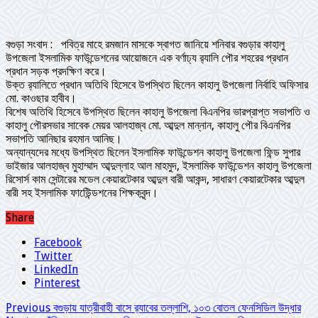
বগুড়া সংবাদ : পবিত্র মাহে রমজান মাসকে স্বাগত জানিয়ে শনিবার বগুড়ার কাহালু
উপজেলা ইসলামিক ফাউন্ডেশনের আয়োজনে এক বর্ণাঢ্য র‌্যালি পৌর শহরের প্রধান
প্রধান সড়ক প্রদক্ষিণ করে।
উক্ত র‌্যালিতে প্রধান অতিথি হিসেবে উপস্থিত ছিলেন কাহালু উপজেলা নির্বাহি অফিসার
মো. কাওছার হাবীব।
বিশেষ অতিথি হিসেবে উপস্থিত ছিলেন কাহালু উপজেলা বিএনপির ভারপ্রাপ্ত সভাপতি ও
কাহালু পৌরসভার সাবেক মেয়র আলহাজ্ব মো. আব্দুল মান্নান, কাহালু পৌর বিএনপির
সভাপতি আনিছার রহমান আনিছ।
অন্যান্যদের মধ্যে উপস্থিত ছিলেন ইসলামিক ফাউন্ডেশন কাহালু উপজেলা ফিন্ড সুপার
ভাইজার আলহাজ্ব মুহাম্মাদ আব্দুল্লাহ আল মাহমুদ, ইসলামিক ফাউন্ডেশন কাহালু উপজেলা
রিসোর্স কাম সেন্টারের মডেল কেয়ারটেকার আব্দুল বারী আকন্দ, সাধারণ কেয়ারটেকার আব্দুল
বারী সহ ইসলামিক ফাউেিন্ডশনের শিক্ষকবৃন্দ।
Share
Facebook
Twitter
LinkedIn
Pinterest
Previous
বগুড়ায় যাত্রীবাহী বাসে র‍্যাবের তল্লাশি, ১০৩ বোতল ফেনসিডিল উদ্ধার