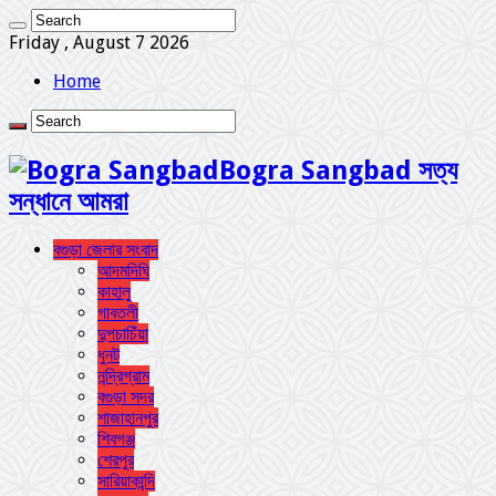
Friday , August 7 2026
Home
Bogra Sangbad সত্য
সন্ধানে আমরা
বগুড়া জেলার সংবাদ
আদমদিঘি
কাহালু
গাবতলী
দুপচাচিঁয়া
ধুনট
নন্দ্রিগ্রাম
বগুড়া সদর
শাজাহানপুর
শিবগঞ্জ
শেরপুর
সারিয়াকান্দি