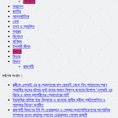
সোনাতলা
সারাদেশ
জাতীয়
আন্তর্জাতিক
খেলা
তথ্য ও প্রযুক্তি
স্বাস্থ্য
বিনোদন
বাণিজ্য
ইসলামী জীবন
সর্বশেষ
ফিচার
বিভাগ
রাজশাহী
সর্বশেষ সংবাদ ::
স্ত্রীকে এসআই এর কু-প্রস্তাবের কল রেকর্ডই কেড়ে নিল শাহাদতের প্রাণ
প্রবাসীর মৃত্যুর ঘটনায় ধুনট থানার সামনে বিক্ষুদ্ধ জনতার বিক্ষোভ ‘এসআই এর
বিচার ও আদম ব্যাপারীদের গ্রেফতারের দাবি’
ইয়াকুবিয়া বালিকা উচ্চ বিদ্যালয় ও কলেজে বার্ষিক ক্রীড়া প্রতিযোগিতা ও
পুরস্কার বিতরণ অনুষ্ঠিত
রাজশাহী বিভাগের ইউ পি চেয়ারম্যান ও মেম্বার অ্যাসোসিয়েশনের সাংগঠনিক
সম্পাদক হলেন কাহালুর প্যানেল চেয়ারম্যান গোলাম রব্বানী