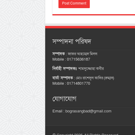
সম্পাদনা পরিষদ
সম্পাদক
:
জাফর আহম্মেদ মিলন
Mobile : 01715636187
নির্বাহী সম্পাদকঃ
শামসুজ্জোহা কবীর
বার্তা সম্পাদক
:
মোঃ রাশেদুল কাদির (রুম্মান)
Mobile : 01714801770
যোগাযোগ
Email :
bograsangbad@gmail.com