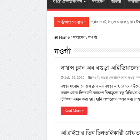
বগুড়া জেলার সংবাদ
সারাদেশ
জাতীয়
আন্তর্জা
গ্যাস সংকট, বিদ্যুৎ ও দ্রব্যমূল্যের ঊর
সর্বশেষ সংবাদ ::
Home
/
সারাদেশ
/
নওগাঁ
নওগাঁ
লায়ন্স ক্লাব অব বগুড়া আইডিয়ালের চক
July 29, 2025
নওগাঁ
,
বগুড়া জেলার সংবাদ
,
বগুড়া স
বগুড়া সংবাদ :লায়ন্স ক্লাব অব বগুড়া আইডিয়ালের উদ্যো
সকাল থেকে দিনব্যাপী ক্যাম্পে বিনামুল্যে চক্ষু চিকিৎ
চিকিৎসা প্রদান করা হয়। ছানি অপারেশন করার জন্য ব
Read More »
আত্রাইয়ের তিন ছিনতাইকারী গ্রেফত