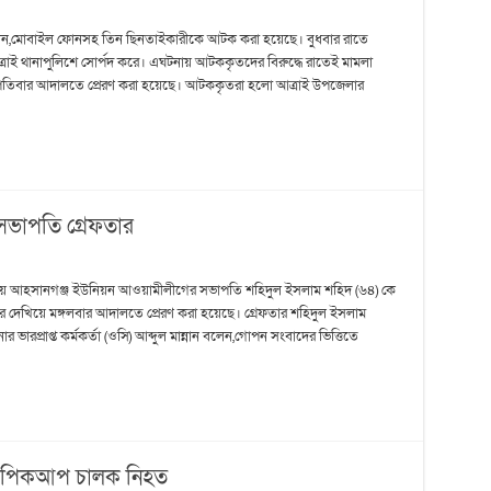
ভ্যান,মোবাইল ফোনসহ তিন ছিনতাইকারীকে আটক করা হয়েছে। বুধবার রাতে
রাই থানাপুলিশে সোর্পদ করে। এঘটনায় আটককৃতদের বিরুদ্ধে রাতেই মামলা
স্পতিবার আদালতে প্রেরণ করা হয়েছে। আটককৃতরা হলো আত্রাই উপজেলার
ভাপতি গ্রেফতার
ালিয়ে আহসানগঞ্জ ইউনিয়ন আওয়ামীলীগের সভাপতি শহিদুল ইসলাম শহিদ (৬৪) কে
র দেখিয়ে মঙ্গলবার আদালতে প্রেরণ করা হয়েছে। গ্রেফতার শহিদুল ইসলাম
 ভারপ্রাপ্ত কর্মকর্তা (ওসি) আব্দুল মান্নান বলেন,গোপন সংবাদের ভিত্তিতে
ে পিকআপ চালক নিহত