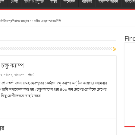
তিক
খেলা
তথ্য ও প্রযুক্তি
স্বাস্থ্য
বিনোদন
বাণিজ্য
ইসলামী জীবন
সর্বশে
্ধ্বগতির প্রতিবাদে বগুড়ায় ১১ দলীয় এক্য স্মারকলিপি
Fin
্ষু ক্যাম্প
দর
,
সর্বশেষ
,
সারাদেশ
0
গে নওগাঁ জেলার মহাদেবপুরের চকচাঁদে চক্ষু ক্যাম্প অনুষ্ঠিত হয়েছে। সোমবার
সা ও ছানি অপারেশন করা হয়। চক্ষু ক্যাম্পে প্রায় ৪০০ জন চোখের রোগীকে চোখের
েশ কিছু রোগীদেরকে বাছাই করে …
ার