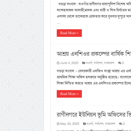
বগুড়া সংবাদ : নওগাঁর রাণীনগর থানাপুলিশ বিশেষ অভিয
সন্দেহভাজন আসামী,মাদক এবং নারী ও শিশু নির্যাতন 
এলাকা থেকে তাদেরকে গ্রেফতার করে বুধবার দুপুরে আদালত
…
Read More »
আশ্রয় এনশিওর প্রকল্পের বার্ষিক শিক
June 4, 2025
নওগাঁ
,
সর্বশেষ
,
সারাদেশ
0
বগুড়া সংবাদ :- বেসরকারী এনজিও সংস্থা আশ্রয় এর এনশিও
প্রাথমিক শিক্ষা অফিস হলরুমে অনুষ্ঠিত হয়েছে। বাংলাদেশে প
শিক্ষা নিশ্চিত করতে আশ্রয় এর এনশিওর প্রকল্পের উদ্য
Read More »
রাণীনগরে ইউনিয়ন ভূমি অফিসের ভিত্তি
May 30, 2025
নওগাঁ
,
সর্বশেষ
,
সারাদেশ
0