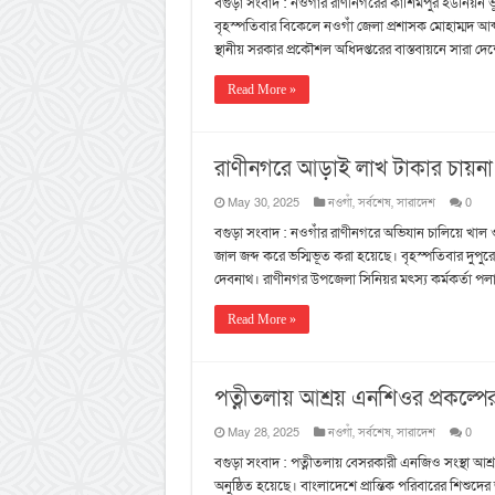
বগুড়া সংবাদ : নওগাঁর রাণীনগরের কাশিমপুর ইউনিয়ন ভূম
বৃহস্পতিবার বিকেলে নওগাঁ জেলা প্রশাসক মোহাম্মদ আব্দ
স্থানীয় সরকার প্রকৌশল অধিদপ্তরের বাস্তবায়নে সারা দেশ
Read More »
রাণীনগরে আড়াই লাখ টাকার চায়না দ
May 30, 2025
নওগাঁ
,
সর্বশেষ
,
সারাদেশ
0
বগুড়া সংবাদ : নওগাঁর রাণীনগরে অভিযান চালিয়ে খাল ও
জাল জব্দ করে ভস্মিভূত করা হয়েছে। বৃহস্পতিবার দুপুর
দেবনাথ। রাণীনগর উপজেলা সিনিয়র মৎস্য কর্মকর্তা পলাশ
Read More »
পত্নীতলায় আশ্রয় এনশিওর প্রকল্পের
May 28, 2025
নওগাঁ
,
সর্বশেষ
,
সারাদেশ
0
বগুড়া সংবাদ : পত্নীতলায় বেসরকারী এনজিও সংস্থা আশ্
অনুষ্ঠিত হয়েছে। বাংলাদেশে প্রান্তিক পরিবারের শিশুদের জন