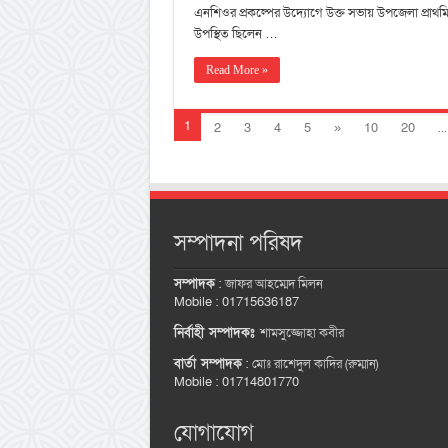
এনশিওর প্রকল্পের উদ্যোগে উক্ত সভায় উপজেলা প্রাথমিক
উপস্থিত ছিলেন …
Read More »
1
2
3
4
5
»
10
20
...
সম্পাদনা পরিষদ
সম্পাদক
:
জাফর আহম্মেদ মিলন
Mobile : 01715636187
নির্বাহী সম্পাদকঃ
শামসুজ্জোহা কবীর
বার্তা সম্পাদক
:
মোঃ রাশেদুল কাদির (রুম্মান)
Mobile : 01714801770
যোগাযোগ