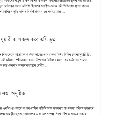
ি অফিসের নতুন দ্বি-তল বিশিষ্ট একতলা ভবনের ভিত্তিপ্রস্তর স্থাপন করা হয়েছে।
ুল আউয়াল প্রধান অতিথি হিসেবে উপস্থিত থেকে এই ভিত্তিপ্রস্তর স্থাপন করেন।
ে ইউনিয়ন ভূমি অফিস নির্মাণ প্রকল্প ২য় পর্যায়ে প্রায় …
ুয়ারী জাল জব্দ করে ভস্মিভূত
 বিল থেকে আড়াই লাখ টাকা দামের এক হাজার মিটার নিষিদ্ধ চায়না দুয়ারী রিং
ে এই অভিযান পরিচালনা করেন উপজেলা সিনিয়র মৎস্য কর্মকর্তা পলাশ চন্দ্র
 চন্দ্র দেবনাথ জানান,বর্তমানে দেশীয় …
 সভা অনুষ্ঠিত
রয় এনশিওর প্রকল্পের অর্ধ-বার্ষিক ইডিসি সভা মঙ্গলবার উপজেলা পরিষদ হলরুমে
্য অন্তর্ভুক্তিমূলক, ন্যায়সঙ্গত এবং মানসম্পন্ন শিক্ষা নিশ্চিত করতে আশ্রয়