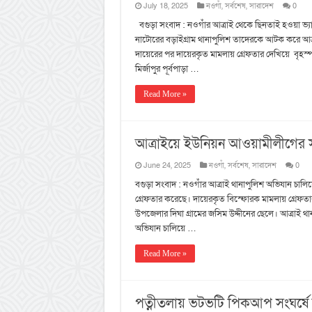
July 18, 2025
নওগাঁ
,
সর্বশেষ
,
সারাদেশ
0
বগুড়া সংবাদ : নওগাঁর আত্রাই থেকে ছিনতাই হওয়া 
নাটোরের বড়াইগ্রাম থানাপুলিশ তাদেরকে আটক করে আত্
দায়েরের পর দায়েরকৃত মামলায় গ্রেফতার দেখিয়ে বৃহ
মির্জাপুর পূর্বপাড়া …
Read More »
আত্রাইয়ে ইউনিয়ন আওয়ামীলীগের স
June 24, 2025
নওগাঁ
,
সর্বশেষ
,
সারাদেশ
0
বগুড়া সংবাদ : নওগাঁর আত্রাই থানাপুলিশ অভিযান চ
গ্রেফতার করেছে। দায়েরকৃত বিস্ফোরক মামলায় গ্রেফতা
উপজেলার দিঘা গ্রামের জসিম উদ্দীনের ছেলে। আত্রাই থানার
অভিযান চালিয়ে …
Read More »
পত্নীতলায় ভটভটি পিকআপ সংঘর্ষ