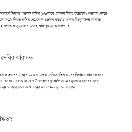
র সংঘর্ষে পিকআপ চালক জসিম (৩৭) নামে একজন নিহত হয়েছেন। শুক্রবার ভোরে
 ঘটে। নিহত জসিম নেত্রকোনা জেলার বারহাট্রা থানার চিচড়াকান্দা চরপাড়া
ও হাসপাতাল সূত্রে জানা গেছে, নজিপুর থেকে বদলগাছী …
সেবির কারাদন্ড
ফিরোজ হোসেন (৪০) নামে এক মাদক সেবিকে তিন মাসের বিনাশ্রম কারাদন্ড দেয়া
দান করেন। দন্ডিত ফিরোজ উপজেলার কুজাইল গ্রামের সুজন সরদারের ছেলে।
াদ হাসান জানান,মাদক সেবনের আড্ডা চলছে এমন গোপন …
রেফতার