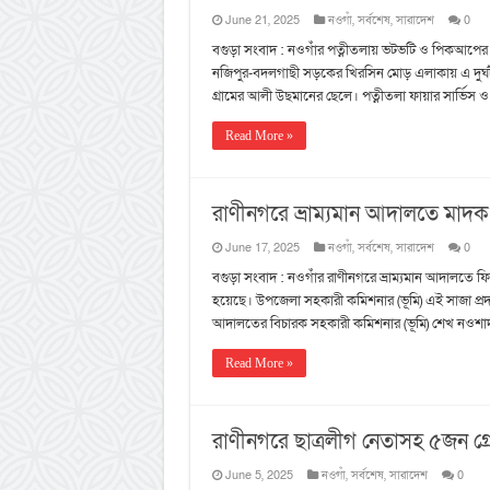
June 21, 2025
নওগাঁ
,
সর্বশেষ
,
সারাদেশ
0
বগুড়া সংবাদ : নওগাঁর পত্নীতলায় ভটভটি ও পিকআপে
নজিপুর-বদলগাছী সড়কের খিরসিন মোড় এলাকায় এ দুর্ঘটনা
গ্রামের আলী উছমানের ছেলে। পত্নীতলা ফায়ার সার্ভিস 
Read More »
রাণীনগরে ভ্রাম্যমান আদালতে মাদক 
June 17, 2025
নওগাঁ
,
সর্বশেষ
,
সারাদেশ
0
বগুড়া সংবাদ : নওগাঁর রাণীনগরে ভ্রাম্যমান আদালতে 
হয়েছে। উপজেলা সহকারী কমিশনার (ভূমি) এই সাজা প্র
আদালতের বিচারক সহকারী কমিশনার (ভূমি) শেখ নওশ
Read More »
রাণীনগরে ছাত্রলীগ নেতাসহ ৫জন গ্
June 5, 2025
নওগাঁ
,
সর্বশেষ
,
সারাদেশ
0