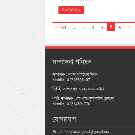
Read More »
5
« First
...
«
3
4
6
7
সম্পাদনা পরিষদ
সম্পাদক
:
জাফর আহম্মেদ মিলন
Mobile : 01715636187
নির্বাহী সম্পাদকঃ
শামসুজ্জোহা কবীর
বার্তা সম্পাদক
:
মোঃ রাশেদুল কাদির (রুম্মান)
Mobile : 01714801770
যোগাযোগ
Email :
bograsangbad@gmail.com