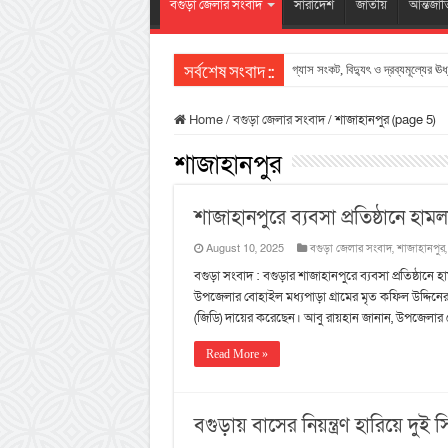
বগুড়া জেলার সংবাদ
সারাদেশ
জাতীয়
আন্তর্জা
গ্যাস সংকট, বিদ্যুৎ ও দ্রব্যমূল্যের ঊর
সর্বশেষ সংবাদ ::
Home
/
বগুড়া জেলার সংবাদ
/
শাজাহানপুর (page 5)
শাজাহানপুর
শাজাহানপুরে ব্যবসা প্রতিষ্ঠানে হাম
August 10, 2025
বগুড়া জেলার সংবাদ
,
শাজাহানপুর
বগুড়া সংবাদ : বগুড়ার শাজাহানপুরে ব্যবসা প্রতিষ্ঠা
উপজেলার বোহাইল মধ্যপাড়া গ্রামের মৃত কফিল উদ্দিনের 
(জিডি) দায়ের করেছেন। আবু রায়হান জানান, উপজেলার
Read More »
বগুড়ায় বাসের নিয়ন্ত্রণ হারিয়ে দ