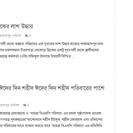
বকের লাশ উদ্ধার
জাহানপুর
,
সর্বশেষ
0
নদী থেকে অজ্ঞাত পরিচয়ের এক যুবকের লাশ উদ্ধার করেছে শাজাহানপুর থানা
র চকলকমান উত্তরপাড়া বেজোড়া ব্রিজের একটু দূরে নদী থেকে স্থানীয়দের
্রাপ্ত কর্মকর্তা (ওসি) শফিকুল ইসলাম বিষয়টি নিশ্চিত …
় ঈদের দিন শহীদ ঈদের দিন শহীদ পরিবারের পাশে
াহানপুর
,
সর্বশেষ
0
রপ্রাপ্ত চেয়ারম্যান ও ‘আমরা বিএনপি পরিবার’-এর প্রধান পৃষ্ঠপোষক তারেক
গণতন্ত্র পুনরুদ্ধারের আন্দোলনে শহীদ ইউসুফ, শহীদ ফোরকান এবং চব্বিশের
নের পরিবারের সাথে সাক্ষাৎ করতে করে ‘আমরা বিএনপি পরিবার’-এর প্রতিনিধি