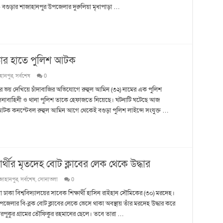
েন– বগুড়ার শাজাহানপুর উপজেলার দুরুলিয়া মৃধাপাড়া …
তার হাতে পুলিশ আটক
হানপুর
,
সর্বশেষ
0
রের ভয় দেখিয়ে চাঁদাবাজির অভিযোগে রুহুল আমিন (৩২) নামের এক পুলিশ
াবাহিনী ও থানা পুলিশ তাকে হেফাজতে নিয়েছে। ঘটনাটি ঘটেছে আজ
। আটক কনস্টেবল রুহুল আমিন আগে থেকেই বগুড়া পুলিশ লাইন্সে সংযুক্ত …
ার্থীর মৃতদেহ বোট ক্লাবের লেক থেকে উদ্ধার
জাহানপুর
,
সর্বশেষ
,
সোনাতলা
0
ঢাকা বিশ্ববিদ্যালয়ের সাবেক শিক্ষার্থী হাসিন রাইহান সৌমিকের (৩০) মরদেহ।
েলার বি-ব্লক বোট ক্লাবের লেকে ভেসে থাকা অবস্থায় তাঁর মরদেহ উদ্ধার করে
ুকুর গ্রামের তৌফিকুর রহমানের ছেলে। তবে তারা …