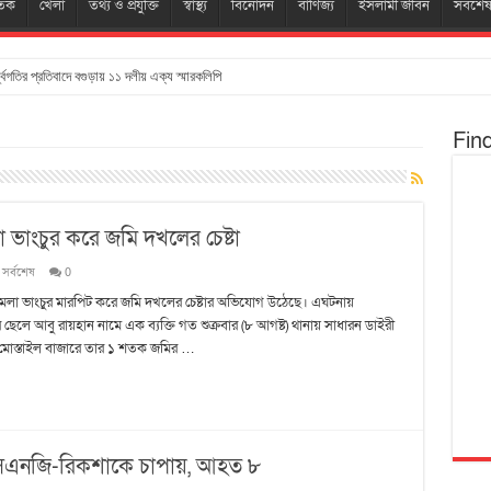
তিক
খেলা
তথ্য ও প্রযুক্তি
স্বাস্থ্য
বিনোদন
বাণিজ্য
ইসলামী জীবন
সর্বশে
্ধ্বগতির প্রতিবাদে বগুড়ায় ১১ দলীয় এক্য স্মারকলিপি
Fin
লা ভাংচুর করে জমি দখলের চেষ্টা
,
সর্বশেষ
0
নে হামলা ভাংচুর মারপিট করে জমি দখলের চেষ্টার অভিযোগ উঠেছে। এঘটনায়
ছেলে আবু রায়হান নামে এক ব্যক্তি গত শুক্রবার (৮ আগষ্ট) থানায় সাধারন ডাইরী
 মোস্তাইল বাজারে তার ১ শতক জমির …
ুই সিএনজি-রিকশাকে চাপায়, আহত ৮