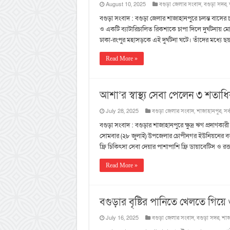
August 10, 2025
বগুড়া জেলার সংবাদ
,
বগুড়া সদর
,
বগুড়া সংবাদ : বগুড়া জেলার শাজাহানপুরে চলন্ত বাসের 
ও একটি ব্যাটারিচালিত রিকশাকে চাপা দিলে দুর্ঘটনা
ঢাকা-রংপুর মহাসড়কে এই দুর্ঘটনা ঘটে। তাঁদের মধ্
Read More »
আশা’র স্বাস্থ্য সেবা পেলেন ৩ শতাধ
July 28, 2025
বগুড়া জেলার সংবাদ
,
শাজাহানপুর
,
সর
বগুড়া সংবাদ : বগুড়ার শাজাহানপুরে ক্ষুদ্র ঋণ প্রদাণ
সোমবার (২৮ জুলাই) উপজেলার চোপীনগর ইউনিয়নের বড়পাথ
ফ্রি চিকিৎসা সেবা দেয়ার পাশাপাশি ফ্রি ডায়াবেটিস ও র
Read More »
বগুড়ার বৃষ্টির পানিতে খেলতে গিয়ে 
July 16, 2025
বগুড়া জেলার সংবাদ
,
বগুড়া সদর
,
শাজ