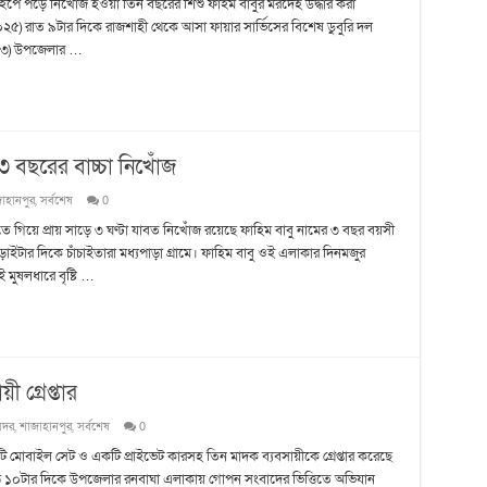
াইপে পড়ে নিখোঁজ হওয়া তিন বছরের শিশু ফাইম বাবুর মরদেহ উদ্ধার করা
০২৫) রাত ৯টার দিকে রাজশাহী থেকে আসা ফায়ার সার্ভিসের বিশেষ ডুবুরি দল
ু (৩) উপজেলার …
৩ বছরের বাচ্চা নিখোঁজ
াহানপুর
,
সর্বশেষ
0
লতে গিয়ে প্রায় সাড়ে ৩ ঘণ্টা যাবত নিখোঁজ রয়েছে ফাহিম বাবু নামের ৩ বছর বয়সী
াইটার দিকে চাঁচাইতারা মধ্যপাড়া গ্রামে। ফাহিম বাবু ওই এলাকার দিনমজুর
মুষলধারে বৃষ্টি …
 গ্রেপ্তার
সদর
,
শাজাহানপুর
,
সর্বশেষ
0
একটি মোবাইল সেট ও একটি প্রাইভেট কারসহ তিন মাদক ব্যবসায়ীকে গ্রেপ্তার করেছে
াড়ে ১০টার দিকে উপজেলার রনবাঘা এলাকায় গোপন সংবাদের ভিত্তিতে অভিযান