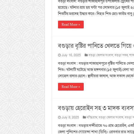
বগুড়া সংবাদ: বগুড়ার শাজাহানপুর উপজেলায় ড্রেনের প
হয়েছে। ঘটনার প্রায় ছয় ঘণ্টা পর সোমবার (১৫ জুলাই ২
শিশুটির মরদেহ উদ্ধার করে। নিহত শিশু মোঃ ফাইম বাব
Read More »
বগুড়ার বৃষ্টির পানিতে খেলতে গিয়ে 
July 16, 2025
বগুড়া জেলার সংবাদ
,
বগুড়া সদর
,
শাজ
বগুড়া সংবাদ : বগুড়ার শাজাহানপুরে বৃষ্টির পানিতে খে
শিশু। ঘটনাটি ঘটেছে আজ মঙ্গলবার (১৫ জুলাই) বেলা আড়
সোহেল রানার ছেলে। স্থানীয়রা জানান, আজ সকাল থেকেই 
Read More »
বগুড়ায় হেরোইন সহ ৩ মাদক ব্যবসায়ী
July 8, 2025
নন্দ্রিগ্রাম
,
বগুড়া জেলার সংবাদ
,
বগুড়া 
বগুড়া সংবাদ : বগুড়ার নন্দীগ্রামে ৭০ গ্রাম হেরোইন, 
জেলা পুলিশের গোয়েন্দা শাখা (ডিবি)। রোববার রাত স