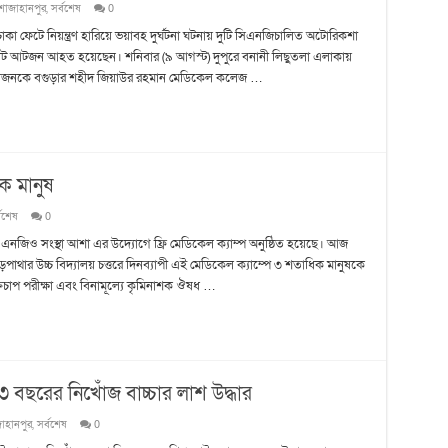
শাজাহানপুর
,
সর্বশেষ
0
চাকা ফেটে নিয়ন্ত্রণ হারিয়ে ভয়াবহ দুর্ঘটনা ঘটনায় দুটি সিএনজিচালিত অটোরিকশা
য় মোট আটজন আহত হয়েছেন। শনিবার (৯ আগস্ট) দুপুরে বনানী লিছুতলা এলাকায়
যে ছয়জনকে বগুড়ার শহীদ জিয়াউর রহমান মেডিকেল কলেজ …
িক মানুষ
্বশেষ
0
কারী এনজিও সংস্থা আশা এর উদ্যোগে ফ্রি মেডিকেল ক্যাম্প অনুষ্ঠিত হয়েছে। আজ
ার উচ্চ বিদ্যালয় চত্তরে দিনব্যাপী এই মেডিকেল ক্যাম্পে ৩ শতাধিক মানুষকে
ক্তচাপ পরীক্ষা এবং বিনামূল্যে কৃমিনাশক ঔষধ …
৩ বছরের নিখোঁজ বাচ্চার লাশ উদ্ধার
াহানপুর
,
সর্বশেষ
0