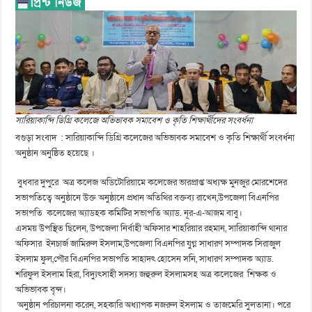
সারিয়াকান্দি ডিগ্রি কলেজে অভিভাবক সমাবেশ ও কৃতি শিক্ষার্থীদের সংবর্ধনা
বগুড়া সংবাদ : সারিয়াকান্দি ডিগ্রি কলেজের অভিভাবক সমাবেশ ও কৃতি শিক্ষার্থী সংবর্ধনা
অনুষ্ঠান অনুষ্ঠিত হয়েছে ।
বুধবার দুপুরে অত্র কলেজ অডিটোরিয়ামে কলেজের ভারপ্রাপ্ত অধ্যক্ষ মুনজুর মোরশেদের
সভাপতিত্বে অনুষ্ঠানে উক্ত অনুষ্ঠানে প্রধান অতিথির বক্তব্য রাখেন,উপজেলা বিএনপির
সভাপতি কলেজের অ্যাডহক কমিটির সভাপতি অ্যাড. নূর-এ-আজম বাবু।
এসময় উপস্থিত ছিলেন, উপজেলা নির্বাহী অফিসার শাহরিয়ার রহমান, সারিয়াকান্দি থানার
অফিসার ইনচার্জ জামিরুল ইসলাম,উপজেলা বিএনপির যুগ্ন সাধারণ সম্পাদক সিরাজুল
ইসলাম ফুল,পৌর বিএনপির সভাপতি সাহাদৎ হোসেন সনি, সাধারণ সম্পাদক অ্যাড.
শরিফুল ইসলাম হিরা, বিদ্যুৎসাহী সদস্য জহুরুল ইসলামসহ অত্র কলেজের শিক্ষক ও
অভিভাবক বৃন্দ।
অনুষ্ঠান পরিচালনা করেন, সহকারি অধ্যাপক নজরুল ইসলাম ও তাজমেরি সুলতানা। পরে