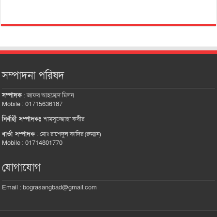
সম্পাদনা পরিষদ
সম্পাদক
:
জাফর আহম্মেদ মিলন
Mobile : 01715636187
নির্বাহী সম্পাদকঃ
শামসুজ্জোহা কবীর
বার্তা সম্পাদক
:
মোঃ রাশেদুল কাদির (রুম্মান)
Mobile : 01714801770
যোগাযোগ
Email :
bograsangbad@gmail.com