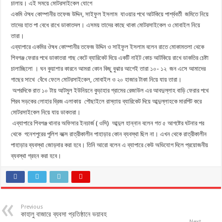
চালায়। এই সময়ে মোটরসাইকেল যোগে
একমি ঔষধ কোম্পানীর তফেজ উদ্দিন, সাইফুল ইসলাম যাওয়ার পথে আটকিয়ে পার্শ্ববর্তী জমিতে নিয়ে
তাদের হাত পা বেধে রাখে ডাকাতদল। এসময় তাদের কাছে থাকা মোটরসাইকেল ও মোবাইল নিয়ে
তারা।
এব্যাপারে একমির ঔষধ কোম্পানীর তফেজ উদ্দিন ও সাইফুল ইসলাম বলেন রাতে মোকামতলা থেকে
শিবগঞ্জ ফেরার পথে ডাকাতরা গাছ কেটে ব্যারিকেট দিয়ে একটি নাইট কোচ আটকিয়ে রাখে ডাকতির চেষ্টা
চালাচ্ছিলো । ঘন কুয়াশার কারনে আমরা কোন কিছু বুঝার আগেই তারা ১০- ১২ জন এসে আমাদের
গাছের সাথে বেঁধে ফেলে মোটরসাইকেল, মোবাইল ও ২০ হাজার টাকা নিয়ে যায় তারা।
অপরদিকে রাত ১০ টায় আটমুল ইউনিয়নে কুড়াহার গ্রামের রেজাউল এর আবদুল্লাহ বাড়ি ফেরার পথে
পিরব সড়কের লোহার ব্রিজ এলাকায় পৌছাইলে রাস্তায় ব্যারিকেট দিয়ে আব্দুল্লাহকে মারপিট করে
মোটরসাইকেল নিয়ে যায় ডাকতরা।
এব্যাপারে শিবগঞ্জ থানার অফিসার ইনচার্জ ( ওসি) আব্দুল হান্নান বলেন গত ৫ আগষ্টের ঘটনার পর
থেকে গনেশপুরের পুলিশ বক্সে রাত্রীকালীন পাহাড়ার কোন ব্যবস্থা ছিল না। এখন থেকে রাত্রীকালীন
পাহাড়ার ব্যবস্থা জোড়দার করা হবে। তিনি আরো বলেন এ ব্যাপারে কেউ অভিযোগ দিলে প্রয়োজনীয়
ব্যবস্থা গ্রহন করা হবে।
Previous
কাহালু বাজারে ব্যবসা প্রতিষ্ঠানে ভয়াবহ
Next