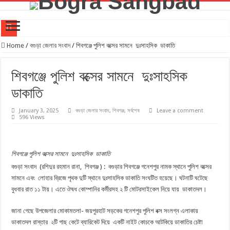
বগুড়া জেলা ছাত্রদলের ‘জুলাই গণঅভ্যুত্থান দিবস’ পালন লাল-সবুজ পতাকায় বীর শহীদদের স্মরণ, শহীদ পরিবার
Home
/
বগুড়া জেলার সংবাদ
/
শিবগঞ্জে পুলিশ বক্সের সামনে দুঃসাহসিক ডাকাতি
জুলাই অভ্যুত্থানের ২য় বর্ষপূতিতে বগুড়ায় ১১ দলের গণমিছিল
শিবগঞ্জে পুলিশ বক্সের সামনে দুঃসাহসিক
জুলাই গণঅভ্যুত্থানের স্মৃতি ধরে রাখতে বগুড়ায় আলোকচিত্র ও প্রামাণ্য ভিডিও চিত্র প্রদর্শনী
ডাকাতি
বগুড়ায় জুলাই গণঅভ্যুত্থান দিবস পালিত, জুলাই স্মৃতিস্তম্ভে বিভিন্ন মহলের শ্রদ্ধা নিবেদন
বগুড়ায় ৯ নম্বর ওয়ার্ড বিএনপির উদ্যোগে জুলাই গণঅভ্যুত্থান দিবস উপলক্ষে দোয়া মাহফিল অনুষ্ঠিত
January 3, 2025
বগুড়া জেলার সংবাদ
,
শিবগঞ্জ
,
সর্বশেষ
Leave a comment
596 Views
ইবনে সিনা হাসপাতাল বগুড়ার ফ্রি মেডিকেল ক্যাম্প অনুষ্ঠিত
বগুড়ার শিবগঞ্জে”জুলাই গণঅভ্যুত্থান দিবসে” জুলাই শহীদদের প্রতি শ্রদ্ধান্জলি নিবেদন,মাগফিরাত কামনা কর
শিবগঞ্জে পুলিশ বক্সের সামনে দুঃসাহসিক ডাকাতি
দুপচাঁচিয়া পৌরসভায় ২৫ কোটি টাকার উন্নয়ন প্রকল্প নিয়ে মতবিনিময় সভা
বগুড়া সংবাদ (রশিদুর রহমান রানা, শিবগঞ্জ ) : বগুড়ার শিবগঞ্জে গনেশপুর নামক স্থানে পুলিশ বক্সের
জুলাই খুনিদের শাস্তির দাবীতে বগুড়ায় শ্রমিক কল্যাণ ফেডারেশনের মিছিল
সামনে এবং লোহার ব্রিজে পৃথক দুটি স্থানে দুঃসাহসিক ডাকাতি সংঘটিত হয়েছে। ঘটনাটি ঘটেছে
বুধবার রাত ১১ টায়। এতে ঔষধ কোম্পানির কর্মীরসহ ২ টি মোটরসাইকেল নিয়ে যায় ডাকাতদল।
‎গাবতলীতে প্রতিবন্ধীদের মাঝে হুইল ‎চেয়ার ও গাছের চারা বিতরণ করেন ‎- এমপি সুরাইয়া জেরিন
জানা গেছে উপজেলার মোকামতলা- জয়পুরহাট সড়কের গনেশপুর পুলিশ বক্স সংলগ্ন এলাকায়
ডাকাতদল রাস্তার ২টি গাছ কেটে ব্যারিকেট দিয়ে একটি নাইট কোচকে আটকিয়ে ডাকাতির চেষ্টা