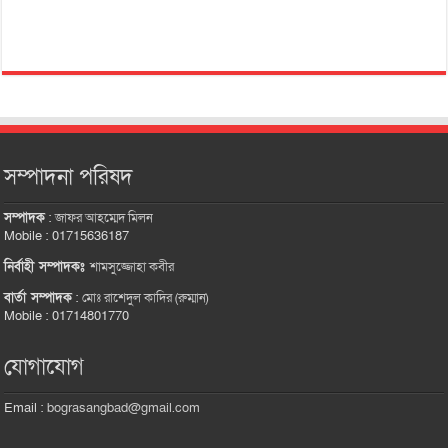
সম্পাদনা পরিষদ
সম্পাদক
:
জাফর আহম্মেদ মিলন
Mobile : 01715636187
নির্বাহী সম্পাদকঃ
শামসুজ্জোহা কবীর
বার্তা সম্পাদক
:
মোঃ রাশেদুল কাদির (রুম্মান)
Mobile : 01714801770
যোগাযোগ
Email :
bograsangbad@gmail.com