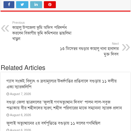
Previous
কাহালু উপজেলা ভূমি অফিস পরিদর্শন
করলেন বিভাগীয় ভূমি কমিশনার তাছলিমা
খাতুন
Next
১৩ ডিসেম্বর বগুড়ার কাহালু থানা হানাদার
মুক্ত দিবস
Related Articles
গ্যাস সংকট, বিদ্যুৎ ও দ্রব্যমূল্যের ঊর্ধ্বগতির প্রতিবাদে বগুড়ায় ১১ দলীয়
এক্য স্মারকলিপি
August 7, 2026
বগুড়া জেলা ছাত্রদলের ‘জুলাই গণঅভ্যুত্থান দিবস’ পালন লাল-সবুজ
পতাকায় বীর শহীদদের স্মরণ, শহীদ পরিবারের মাঝে সম্মাননা স্মারক প্রদান
August 6, 2026
জুলাই অভ্যুত্থানের ২য় বর্ষপূতিতে বগুড়ায় ১১ দলের গণমিছিল
August 6, 2026