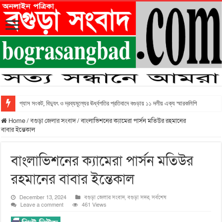
গ্যাস সংকট, বিদ্যুৎ ও দ্রব্যমূল্যের ঊর্ধ্বগতির প্রতিবাদে বগুড়ায় ১১ দলীয় এক্য স্মারকলিপি
Home
/
বগুড়া জেলার সংবাদ
/
বাংলাভিশনের ক্যামেরা পার্সন মতিউর রহমানের
বাবার ইন্তেকাল
বাংলাভিশনের ক্যামেরা পার্সন মতিউর
রহমানের বাবার ইন্তেকাল
December 13, 2024
বগুড়া জেলার সংবাদ
,
বগুড়া সদর
,
সর্বশেষ
Leave a comment
461 Views