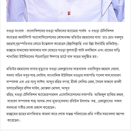
বগুড়া সংবাদ : বাংলাভিশনের বগুড়া অফিসের ক্যামেরা পার্সন ও বগুড়া টেলিভিশন
ক্যামেরা জার্নালিস্ট অ্যাসোসিয়েশনের কোষাধক্ষ্য মতিউর রহমানের বাবা ডাঃ মোঃ বজলুর
রহমান,বৃহস্পতিবার ভোরে ইন্তেকাল করেছেন (ইন্নালিল্লাহি ওয়া ইন্না ইলাইহি রাজিউন)।
মরহুমে নামাজের জানাজার বাদ যোহরে বগুড়া ফুলবাড়ী ভাটা মসজিদে এবং গ্রামের বাড়ি
শাখারিয়া ইউনিয়নের পাঁচবাড়িয়া ঈদগাহ মাঠে বাদ আছর অনুষ্ঠিত হয়।
মতিউর রহমানের বাবার মৃত্যুতে বগুড়া প্রেসক্লাবের আহবায়ক ওয়াসিকুর রহমান বেচান,
সদস্য সচিব সবুর শাহ লোটাস, সাংবাদিক ইউনিয়ন বগুড়ার সভাপতি গনেশ দাস,সাধারণ
সম্পাদক এস এম আবু সাঈদ, আব্দুর রহিম বগরা, মীর্জা সেলিম রেজা, সৈয়দ ফজলে রাব্বী
ডলার,মমিনুর রশিদ সাইন, মোস্তফা মোঘল, আব্দুর
রহিম, বগুড়া টেলিভিশন ক্যামেরাপারসন এসোসিয়েশনের সভাপতি
আজিজুল হাকিম রুমন,
সাধারণ সম্পাদক শাহ্‌ আলম শেখ মুক্তার,সদস্য রবিউল ইসলাম সহ , প্রেসক্লাবের সকল
সদস্যরা গভীর শোক প্রকাশ করেছেন।
মরহুমের রূহের মাগফিরাত কামনা করে শোক সন্তপ্ত পরিবারের প্রতি গভীর সমবেদনা জ্ঞাপন
করেছেন।