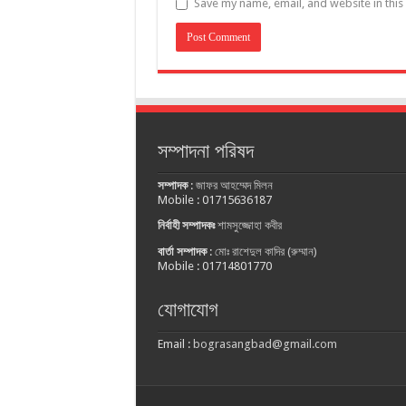
Save my name, email, and website in this
সম্পাদনা পরিষদ
সম্পাদক
:
জাফর আহম্মেদ মিলন
Mobile : 01715636187
নির্বাহী সম্পাদকঃ
শামসুজ্জোহা কবীর
বার্তা সম্পাদক
:
মোঃ রাশেদুল কাদির (রুম্মান)
Mobile : 01714801770
যোগাযোগ
Email :
bograsangbad@gmail.com