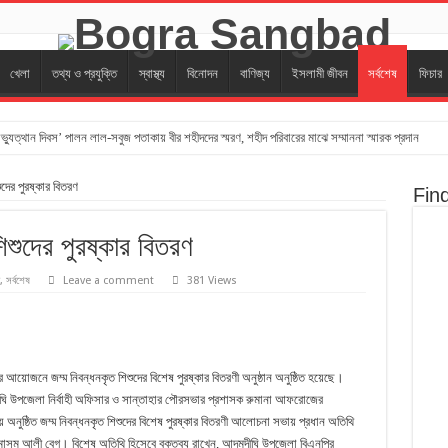
খেলা
তথ্য ও প্রযুক্তি
স্বাস্থ্য
বিনোদন
বাণিজ্য
ইসলামী জীবন
সর্বশেষ
ফিচার
যুত্থান দিবস’ পালন লাল-সবুজ পতাকায় বীর শহীদদের স্মরণ, শহীদ পরিবারের মাঝে সম্মাননা স্মারক প্রদান
বগুড়ায় ১১ দলের গণমিছিল
ুদের পুরষ্কার বিতরণ
Fin
খতে বগুড়ায় আলোকচিত্র ও প্রামাণ্য ভিডিও চিত্র প্রদর্শনী
িত, জুলাই স্মৃতিস্তম্ভে বিভিন্ন মহলের শ্রদ্ধা নিবেদন
শিশুদের পুরষ্কার বিতরণ
দ্যোগে জুলাই গণঅভ্যুত্থান দিবস উপলক্ষে দোয়া মাহফিল অনুষ্ঠিত
,
সর্বশেষ
Leave a comment
381 Views
িকেল ক্যাম্প অনুষ্ঠিত
ন দিবসে” জুলাই শহীদদের প্রতি শ্রদ্ধান্জলি নিবেদন,মাগফিরাত কামনা করে দোয়া
উন্নয়ন প্রকল্প নিয়ে মতবিনিময় সভা
আয়োজনে জম্ম নিবন্ধনকৃত শিশুদের বিশেষ পুরষ্কার বিতরণী অনুষ্ঠান অনুষ্ঠিত হয়েছে।
ায় শ্রমিক কল্যাণ ফেডারেশনের মিছিল
ীঘি উপজেলা নির্বাহী অফিসার ও সান্তাহার পৌরসভার প্রশাসক রুমানা আফরোজের
ালনায় অনুষ্ঠিত জম্ম নিবন্ধনকৃত শিশুদের বিশেষ পুরষ্কার বিতরণী আলোচনা সভায় প্রধান অতিথি
‎চেয়ার ও গাছের চারা বিতরণ করেন ‎- এমপি সুরাইয়া জেরিন
ক মাসুম আলী বেগ। বিশেষ অতিথি হিসেবে বক্তব্য রাখেন, আদমদীঘি উপজেলা বিএনপির