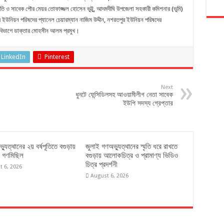
তি ও সাবেক পৌর মেয়র তোফাজ্জল হোসেন ভুট্টু, আদমদীঘি উপজেলা সহকারী কমিশনার (ভুমি)
ার ইউনিয়ন পরিষদের প্যানেল চেয়ারম্যান নাজিম উদ্দীন, নশরতপুর ইউনিয়ন পরিষদের
্য বিভাগে ডাক্তার মোহসীন আলম প্রমুখ।
LinkedIn
Pinterest
Next
ধুনটে ফেন্সিডিলসহ আওয়ামীলীগ নেতা সাবেক
ইউপি সদস্য গ্রেপ্তার
্যুত্থানের ২য় বর্ষপূতিতে বগুড়ায়
জুলাই গণঅভ্যুত্থানের স্মৃতি ধরে রাখতে
 গণমিছিল
বগুড়ায় আলোকচিত্র ও প্রামাণ্য ভিডিও
চিত্র প্রদর্শনী
t 6, 2026
August 6, 2026