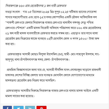
সিরাজগঞ্জে ৬৬০ গ্রাম হেরোইনসহ ১ জন নারী গ্রেফতার
বগুড়া সংবাদ : গত ০৫ ডিসেম্বর ২০২৪ খ্রিঃ দুপুর ০২.২৫ ঘটিকায় র‌্যাবের গোয়েন্দা
শাখার সহযোগীতায় এবং র‌্যাব-১২’র সদর কোম্পানির একটি চৌকস আভিযানিক দল
“পাকশী রেলওয়ে জেলার সিরাজগঞ্জ বাজার রেলওয়ে থানাধীন বঙ্গবন্ধু সেতু পশ্চিম
রেলওয়ে স্টেশনে” একটি মাদক বিরোধী অভিযান পরিচালনা করে ৬৬০ গ্রাম হেরোইনসহ
০১ জন নারী মাদক ব্যবসায়ীকে গ্রেফতার করতে সক্ষম হয়। এছাড়াও তার সাথে থাকা
হেরোইন ক্রয়-বিক্রয়ের কাজে ব্যবহত ০২টি মোবাইল ফোন ও নগদ ১৫০০/- টাকা জব্দ
করা হয়।
গ্রেফতারকৃত আসামী মোছাঃ নিলুফা ইয়াসমিন (৩৫), স্বামী- মোঃ সাহাবুল ইসলাম, সাং-
জাদুপুর, থানা-চাঁপাইনবাবগঞ্জ সদর, জেলা- চাঁপাইনবাবগঞ্জ।
প্রাথমিক জিজ্ঞাসাবাদে জানা যায় যে, আসামী দীর্ঘদিন যাবৎ লোকচক্ষুর আড়ালে রাজধানী
ঢাকাসহ দেশের বিভিন্ন জেলায় তার ব্যবহৃত মোবাইল ফোনে যোগাযোগের মাধ্যমে
মাদকদ্রব্য হেরোইন ক্রয়-বিক্রয় করে আসছিল।
গ্রেফতারকৃত আসামীর বিরুদ্ধে সিরাজগঞ্জ বাজার রেলওয়ে থানায় মাদক আইনে একটি
মামলা দায়ের করা হয়েছে।