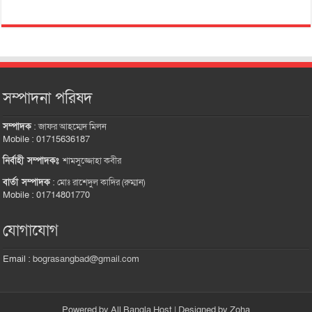
সম্পাদনা পরিষদ
সম্পাদক
:
জাফর আহম্মেদ মিলন
Mobile : 01715636187
নির্বাহী সম্পাদকঃ
শামসুজ্জোহা কবীর
বার্তা সম্পাদক
:
মোঃ রাশেদুল কাদির (রুম্মান)
Mobile : 01714801770
যোগাযোগ
Email :
bograsangbad@gmail.com
Powered by
All Bangla Host
| Designed by
Zoha