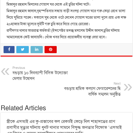
মিজানুর রহমান মিলনের গোয়াল ঘর থেকে এই চুরির ঘটনা ঘটে।
মিজানুর রহমান জানান,বৃহস্পতিবার সন্ধায় বাড়ী সংলগ্ন গোয়াল ঘরে গরু-ভেড়া রেখে তালা
দিয়ে ঘুমিয়ে পরেন। সকালে ঘুম থেকে ওঠে দেখেন গোয়াল ঘরের তালা খুলে প্রায় এক লক্ষ
২০হাজার টাকা মুল্যের দুইটি গরু চুরি করে নিয়ে গেছে চোরেরা।
রাণীনগর থানার ভারপ্রাপ্ত কর্মকর্তা (ইন্সপেক্টর তদন্ত) মসলেম উদ্দীন জানান,চুরির ঘটনায়
আমাদেরকে কেউ জানায়নি। খোঁজ খবর নিয়ে প্রয়োজনীয় ব্যবস্থা নেয়া হবে।
Previous
বগুড়ায় ১০ দিনব্যাপী বিসিক উদ্যোক্তা
মেলার উদ্বোধন
Next
বগুড়ায় শ্রমিক কল্যাণ ফেডারেশনের দ্বি
বার্ষিক সম্মলন অনুষ্ঠিত
Related Articles
স্ত্রীকে এসআই এর কু-প্রস্তাবের কল রেকর্ডই কেড়ে নিল শাহাদতের প্রাণ
প্রবাসীর মৃত্যুর ঘটনায় ধুনট থানার সামনে বিক্ষুদ্ধ জনতার বিক্ষোভ ‘এসআই