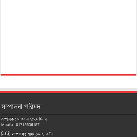
সম্পাদনা পরিষদ
সম্পাদক
:
জাফর আহম্মেদ মিলন
Mobile : 01715636187
নির্বাহী সম্পাদকঃ
শামসুজ্জোহা কবীর