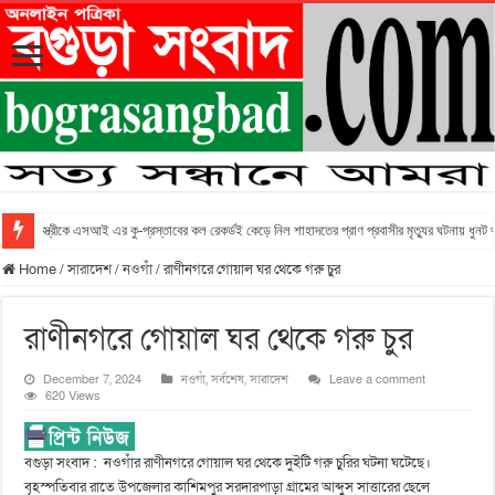
স্ত্রীকে এসআই এর কু-প্রস্তাবের কল রেকর্ডই কেড়ে নিল শাহাদতের প্রাণ প্রবাসীর মৃত্যুর ঘটনায় ধুনট
Home
/
সারাদেশ
/
নওগাঁ
/
রাণীনগরে গোয়াল ঘর থেকে গরু চুর
রাণীনগরে গোয়াল ঘর থেকে গরু চুর
December 7, 2024
নওগাঁ
,
সর্বশেষ
,
সারাদেশ
Leave a comment
620 Views
বগুড়া সংবাদ : নওগাঁর রাণীনগরে গোয়াল ঘর থেকে দুইটি গরু চুরির ঘটনা ঘটেছে।
বৃহস্পতিবার রাতে উপজেলার কাশিমপুর সরদারপাড়া গ্রামের আব্দুস সাত্তারের ছেলে