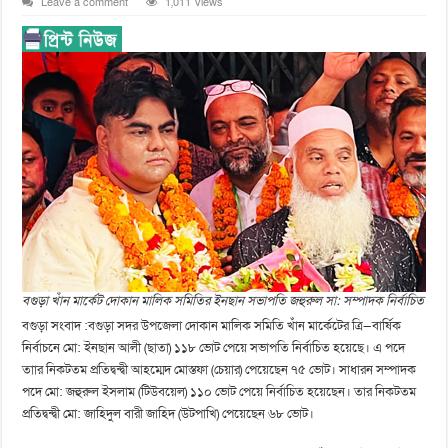
Leave a comment
1,011 Views
বগুড়া খাঁন মার্কেট দোকান মালিক সমিতির ইনছান সভাপতি জহুরুল সা: সম্পাদক নির্বাচিত
বগুড়া সংবাদ :বগুড়া সদর উপজেলা দোকান মালিক সমিতি খাঁন মার্কেটের ত্রি—বার্ষিক
নির্বাচনে মো: ইনছান আলী (ছাতা) ১১৮ ভোট পেয়ে সভাপতি নির্বাচিত হয়েছে। এ পদে
তাার নিকটতম প্রতিদ্বন্দ্বী আহম্মেদ মোস্তফা (চেয়ার) পেয়েছেন ৭৫ ভোট। সাধারন সম্পাদক
পদে মো: জহুরুল ইসলাম (টিউবয়েল) ১১০ ভোট পেয়ে নির্বাচিত হয়েছেন। তার নিকটতম
প্রতিদ্বন্দ্বী মো: জাহিদুল বারী জাহিদ (উটপাখি) পেয়েছেন ৬৮ ভোট।