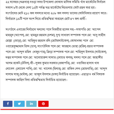
২২ নভেম্বর (শুক্রবার) বগুড়া সদর উপজেলা দোকান মালিক সমিতি খাঁন মার্কেটের নির্বাচন
সকাল ৮টা থেকে বেলা ১২টা পর্যন্ত অত্র মার্কেটের নিচতলায় ভোট গ্রহন করা হয়।
সংগঠনের মোট ২১০ জন সদস্যর মধ্যে ২০৮ জন সদস্য তাদের ভোটাধিকার প্রয়োগ করে।
নির্বাচনে ১৯টি পদে অংশ নিয়ে প্রতিদ্বন্দ্বিতা করছেন মোট ৪৭ জন প্রার্থী।
সংগঠনে এবারের নির্বাচনে অন্যান্য পদে বিজয়ীরা হলেন সহ—সভাপতি মো: আপেল
মাহমুদ (আপেল), মো: ছামছুর রহমান (চশমা), যুগ্ম সাধারণ সম্পাদক পদে মো: আবু সাহীন
মোল্লা (ঘোড়া), মো: আরিফুর রহমান রনি (মোটরসাইকেল), কোষাধক্ষ্য পদে মো:
ওয়াহেদুজ্জামান প্রিন্স (ডাব), সাংগঠনিক পদে মো: ফারহান তোহা (হরিন) প্রচার সম্পাদক
পদে মো: আব্দুল মমিন খেজুর গাছ), ক্রিড়া সম্পাদক পদে মো: শাহিদুল ইসলাম (সাইকেল),
দপ্তর সম্পাদক পদে মো: আনোয়ারুল সাদাত (দোয়ত কলম), সদস্য পদে মো: জাহাঙ্গীর
আলম রকেট (টেবিল), শ্রী—সুজয় কুমার সরকার (প্রজাপতি), মো: ওয়াজির হাসান খান
নোবেল (দোয়েল পাখি), মো: আ: খালেক (মিনার), মো: রাজিব শেখ (মোমবাতি), মো: আব্দুস
সালাম সাজু (মাইক), মো: তাজুল ইসলাম (চাকা) নির্বাচিত হয়েছেন। এছাড়াও ধর্ম বিষয়ক
সম্পাদক জাহিদ বিনা প্রতিদ্বন্দ্বিতায় নির্বাচিত হয়েছেন।