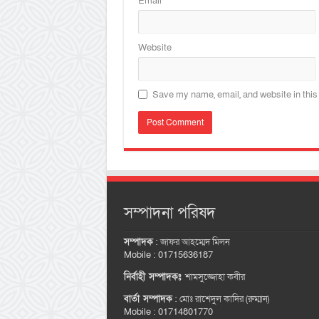
Email
*
Website
Save my name, email, and website in this
সম্পাদনা পরিষদ
সম্পাদক
:
জাফর আহম্মেদ মিলন
Mobile : 01715636187
নির্বাহী সম্পাদকঃ
শামসুজ্জোহা কবীর
বার্তা সম্পাদক
:
মোঃ রাশেদুল কাদির (রুম্মান)
Mobile : 01714801770