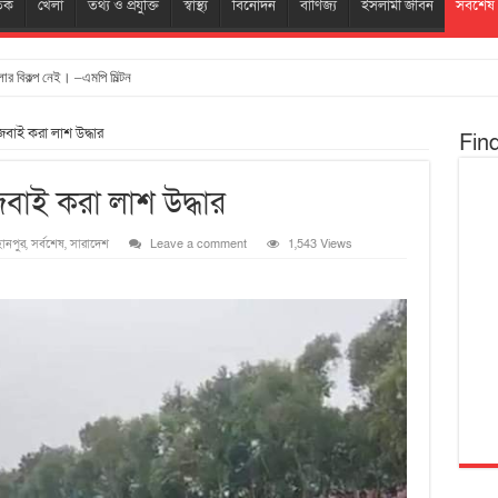
তিক
খেলা
তথ্য ও প্রযুক্তি
স্বাস্থ্য
বিনোদন
বাণিজ্য
ইসলামী জীবন
সর্বশেষ
ার বিকল্প নেই। –এমপি মিল্টন
বাই করা লাশ উদ্ধার
Fin
বাই করা লাশ উদ্ধার
ানপুর
,
সর্বশেষ
,
সারাদেশ
Leave a comment
1,543 Views