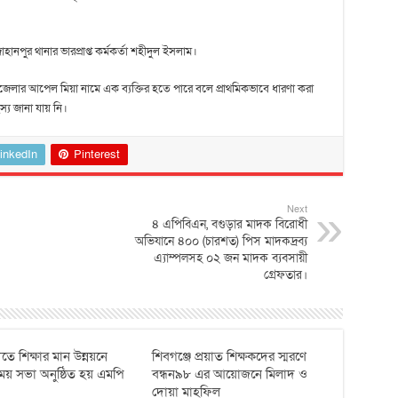
হানপুর থানার ভারপ্রাপ্ত কর্মকর্তা শহীদুল ইসলাম।
ি উপজেলার আপেল মিয়া নামে এক ব্যক্তির হতে পারে বলে প্রাথমিকভাবে ধারণা করা
্য জানা যায় নি।
inkedIn
Pinterest
Next
৪ এপিবিএন, বগুড়ার মাদক বিরোধী
অভিযানে ৪০০ (চারশত) পিস মাদকদ্রব্য
এ্যাম্পলসহ ০২ জন মাদক ব্যবসায়ী
গ্রেফতার।
তে শিক্ষার মান উন্নয়নে
শিবগঞ্জে প্রয়াত শিক্ষকদের স্মরণে
ময় সভা অনুষ্ঠিত হয় ‎এমপি
বন্ধন৯৮ এর আয়োজনে মিলাদ ও
দোয়া মাহফিল