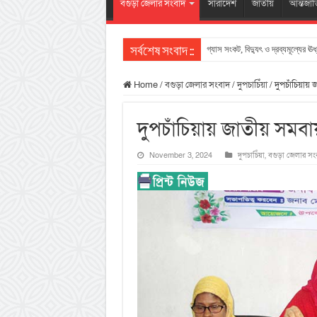
বগুড়া জেলার সংবাদ
সারাদেশ
জাতীয়
আন্তর্জা
গ্যাস সংকট, বিদ্যুৎ ও দ্রব্যমূল্যের ঊর
সর্বশেষ সংবাদ ::
Home
/
বগুড়া জেলার সংবাদ
/
দুপচাচিঁয়া
/
দুপচাঁচিয়ায়
দুপচাঁচিয়ায় জাতীয় সমব
November 3, 2024
দুপচাচিঁয়া
,
বগুড়া জেলার সং