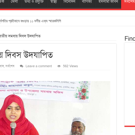
তিক
খেলা
তথ্য ও প্রযুক্তি
স্বাস্থ্য
বিনোদন
বাণিজ্য
ইসলামী জীবন
সর্বশেষ
্ধ্বগতির প্রতিবাদে বগুড়ায় ১১ দলীয় এক্য স্মারকলিপি
 জাতীয় সমবায় দিবস উদযাপিত
Fin
ায় দিবস উদযাপিত
বাদ
,
সর্বশেষ
Leave a comment
562 Views