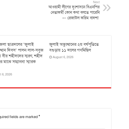
Next
আওয়ামী লীগের দুঃশাসনে বিএনপির
নেতাকর্মী কােন কথা বলতে পারেনি
—- রেজাউল করিম বাদশা
েলা ছাত্রদলের ‘জুলাই
জুলাই অভ্যুত্থানের ২য় বর্ষপূতিতে
ুত্থান দিবস’ পালন লাল-সবুজ
বগুড়ায় ১১ দলের গণমিছিল
 বীর শহীদদের স্মরণ, শহীদ
August 6, 2026
র মাঝে সম্মাননা স্মারক
t 6, 2026
uired fields are marked
*