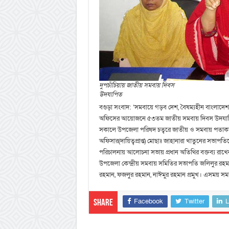
দুপচাঁচিয়ায় জাতীয় সমবায় দিবস
উদযাপিত
বগুড়া সংবাদ: ‘সমবায়ে গড়ব দেশ, বৈষম্যহীন বাংলাদেশ
অফিসের আয়োজনে ৫৩তম জাতীয় সমবায় দিবস উদযাপিত
সকালে উপজেলা পরিষদ চত্বরে জাতীয় ও সমবায় পতাক
অফিসার(দায়িত্বপ্রাপ্ত) মোছাঃ জাহানারা খাতুনের সভাপ
পরিচালনায় আলোচনা সভায় প্রধান অতিথির বক্তব্য রাখেন 
উপজেলা কেন্দ্রীয় সমবায় সমিতির সভাপতি জলিলুর রহমান
রহমান, ফজলুর রহমান, নাঈমুর রহমান প্রমুখ। এসময় সম
Facebook
Twitter
L
Share