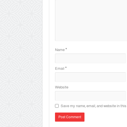
Name
*
Email
*
Website
Save my name, email, and website in this