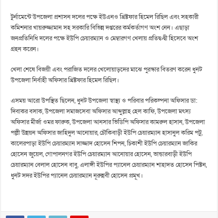
টুর্নামেন্টে উপজেলা প্রশাসন দলের পক্ষে ইউএনও খ্রিষ্টফার হিমেল রিছিল এবং সহকারী
কমিশনার খায়রুজ্জামান সহ সরকারি বিভিন্ন দপ্তরের কর্মকর্তাগণ অংশ নেন। এছাড়া
জনপ্রতিনিধি দলের পক্ষে ইউপি চেয়ারম্যান ও মেম্বারগণ খেলায় প্রতিদ্ব›দ্বী হিসেবে অংশ
গ্রহন করেন।
খেলা শেষে বিজয়ী এবং পরাজিত দলের খেলোয়াড়দের মাঝে পুরস্কার বিতরণ করেন ধুনট
উপজেলা নির্বাহী অফিসার খ্রিষ্টফার হিমেল রিছিল।
এসময় আরো উপস্থিত ছিলেন, ধুনট উপজেলা স্বাস্থ্য ও পরিবার পরিকল্পনা অফিসার ডা:
দিবাকর বসাক, উপজেলা সমাজসেবা অফিসার আব্দুল্লাহ হেল কাফি, উপজেলা মৎস্য
অফিসার মীর্জা ওমর ফারুক, উপজেলা আনসার ভিডিপি অফিসার কামরুল হাসান, উপজেলা
পল্লী উন্নয়ন অফিসার জাহিদুল আনোয়ার, চৌকিবাড়ী ইউপি চেয়ারম্যান হাসানুল করিম পটু,
কালেরপাড়া ইউপি চেয়ারম্যান সাজ্জাদ হোসেন শিপন, চিকাশী ইউপি চেয়ারম্যান জাকির
হোসেন জুয়েল, গোপালনগর ইউপি চেয়ারম্যান আনোয়ার হোসেন, ভান্ডারবাড়ী ইউপি
চেয়ারম্যান বেলাল হোসেন বাবু, এলাঙ্গী ইউপির প্যানেল চেয়ারম্যান শাহাদত হোসেন পিষ্টন,
ধুনট সদর ইউপির প্যানেল চেয়ারম্যান নূরুন্নবী হোসেন প্রমূখ।