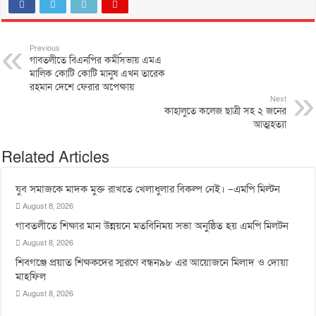
Previous
গাবতলীতে বিএনপির কর্মীসভায় এমএ
মালিক কোটি কোটি মানুষ এখন তারেক
রহমান দেশে ফেরার অপেক্ষায়
Next
কাহালুতে কলেজ ছাত্রী সহ ২ জনের
আত্মহত্যা
Related Articles
যুব সমাজকে মাদক মুক্ত রাখতে খেলাধুলার বিকল্প নেই। –এমপি মিল্টন
August 8, 2026
‎গাবতলীতে শিক্ষার মান উন্নয়নে ‎মতবিনিময় সভা অনুষ্ঠিত হয় ‎এমপি মিলটন
August 8, 2026
শিবগঞ্জে প্রয়াত শিক্ষকদের স্মরণে বন্ধন৯৮ এর আয়োজনে মিলাদ ও দোয়া
মাহফিল
August 8, 2026