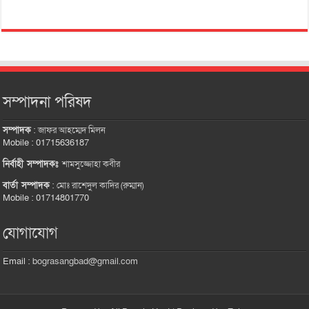
সম্পাদনা পরিষদ
সম্পাদক
:
জাফর আহম্মেদ মিলন
Mobile : 01715636187
নির্বাহী সম্পাদকঃ
শামসুজ্জোহা কবীর
বার্তা সম্পাদক
:
মোঃ রাশেদুল কাদির (রুম্মান)
Mobile : 01714801770
যোগাযোগ
Email :
bograsangbad@gmail.com