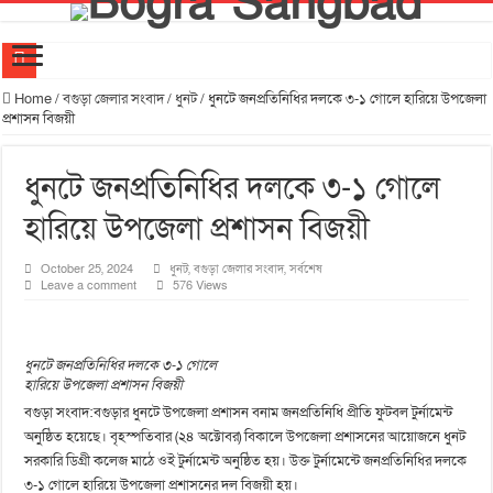
যুব সমাজকে মাদক মুক্ত রাখতে খেলাধুলার বিকল্প নেই। –এমপি মিল্টন
Home
/
বগুড়া জেলার সংবাদ
/
ধুনট
/
ধুনটে জনপ্রতিনিধির দলকে ৩-১ গোলে হারিয়ে উপজেলা
প্রশাসন বিজয়ী
‎গাবতলীতে শিক্ষার মান উন্নয়নে ‎মতবিনিময় সভা অনুষ্ঠিত হয় ‎এমপি মিলটন
শিবগঞ্জে প্রয়াত শিক্ষকদের স্মরণে বন্ধন৯৮ এর আয়োজনে মিলাদ ও দোয়া মাহফিল
ধুনটে জনপ্রতিনিধির দলকে ৩-১ গোলে
বগুড়ায় নির্মাণ শ্রমিক ইউনিয়নের নবনির্বাচিত কমিটির অভিষেক অনুষ্ঠিত
হারিয়ে উপজেলা প্রশাসন বিজয়ী
বগুড়ায় মর্মান্তিক বাস দুর্ঘটনায় জামায়াতের শোক প্রকাশ
October 25, 2024
ধুনট
,
বগুড়া জেলার সংবাদ
,
সর্বশেষ
রেটিনা একাডেমিক কোচিং বগুড়া শাখার ২য় ক্যাম্পাসের উদ্বোধন
Leave a comment
576 Views
বগুড়ায় প্রাইভেট কার-মোটরসাইকেল সংঘর্ষে স্বামী-স্ত্রী নিহত
রাস্তা সম্প্রসারণের দাবিতে ফুলদীঘিতে এলাকাবাসীর মানববন্ধন
ধুনটে জনপ্রতিনিধির দলকে ৩-১ গোলে
বগুড়ায় বাসচাপায় নিহতের সংখ্যা বেড়ে ৭ আহত প্রায় ২৫জন
হারিয়ে উপজেলা প্রশাসন বিজয়ী
বগুড়া সংবাদ:বগুড়ার ধুনটে উপজেলা প্রশাসন বনাম জনপ্রতিনিধি প্রীতি ফুটবল টুর্নামেন্ট
স্ত্রীকে এসআই এর কু-প্রস্তাবের কল রেকর্ডই কেড়ে নিল শাহাদতের প্রাণ প্রবাসীর মৃত্যুর ঘটনায় ধুনট থানার
অনুষ্ঠিত হয়েছে। বৃহস্পতিবার (২৪ অক্টোবর) বিকালে উপজেলা প্রশাসনের আয়োজনে ধুনট
সরকারি ডিগ্রী কলেজ মাঠে ওই টুর্নামেন্ট অনুষ্ঠিত হয়। উক্ত টুর্নামেন্টে জনপ্রতিনিধির দলকে
৩-১ গোলে হারিয়ে উপজেলা প্রশাসনের দল বিজয়ী হয়।