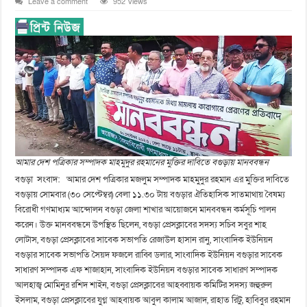
Leave a comment
952 Views
আমার দেশ পত্রিকার সম্পাদক মাহমুদুর রহমানের মুক্তির দাবিতে বগুড়ায় মানববন্ধন
বগুড়া সংবাদ: আমার দেশ পত্রিকার মজলুম সম্পাদক মাহমুদুর রহমান এর মুক্তির দাবিতে
বগুড়ায় সোমবার (৩০ সেপ্টেম্বর) বেলা ১১.৩০ টায় বগুড়ার ঐতিহাসিক সাতমাথায় বৈষম্য
বিরোধী গণমাধ্যম আন্দোলন বগুড়া জেলা শাখার আয়োজনে মানববন্ধন কর্মসূচি পালন
করেন। উক্ত মানববন্ধনে উপস্থিত ছিলেন, বগুড়া প্রেসক্লাবের সদস্য সচিব সবুর শাহ
লোটাস, বগুড়া প্রেসক্লাবের সাবেক সভাপতি রেজাউল হাসান রানু, সাংবাদিক ইউনিয়ন
বগুড়ার সাবেক সভাপতি সৈয়দ ফজলে রাব্বি ডলার, সাংবাদিক ইউনিয়ন বগুড়ার সাবেক
সাধারণ সম্পাদক এফ শাজাহান, সাংবাদিক ইউনিয়ন বগুড়ার সাবেক সাধারণ সম্পাদক
আলহাজ্ব মোমিনুর রশিদ শাইন, বগুড়া প্রেসক্লাবের আহব্বায়ক কমিটির সদস্য জহুরুল
ইসলাম, বগুড়া প্রেসক্লাবের যুগ্ন আহবায়ক আবুল কালাম আজাদ, রাহাত রিটু, হাবিবুর রহমান