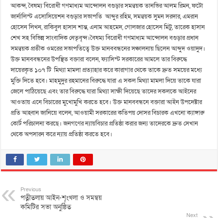
আকন্দ, বৈষম্য বিরোধী গণমাধ্যম আন্দোলন বগুড়ার সমন্বয়ক তানভির আলম রিমন, ফটো
জার্নালিস্ট এসোসিয়েশন বগুড়ার সভাপতি আব্দুর রহিম, সমন্বয়ক সুমন সরদার, এমরান
হোসেন লিখন, রাকিবুল হাসান শান্ত, এনাম আহমেদ, গোলজার হোসেন মিটু, তারেক হাসান
শেখ সহ বিভিন্ন সাংবাদিক নেতৃবৃন্দ।বৈষম্য বিরোধী গণমাধ্যম আন্দোলন বগুড়ার প্রধান
সমন্বয়ক প্রতীক ওমরের সভাপতিত্বে উক্ত মানববন্ধনের সঞ্চালনায় ছিলেন আব্দুদ ওয়াদুদ।
উক্ত মানববন্ধনের উপস্থিত বক্তারা বলেন, ফ্যাসিস্ট সরকারের আমলে তার বিরুদ্ধে
দায়েরকৃত ১০৭ টি মিথ্যা মামলা প্রত্যাহার করে কারাগার থেকে তাকে দ্রুত সময়ের মধ্যে
মুক্তি দিতে হবে। মাহমুদুর রহমানের বিরুদ্ধে যারা এ সকল মিথ্যা মামলা দিয়ে তাকে যারা
জেলে পাঠিয়েছে এবং তার বিরুদ্ধে যারা মিথ্যা সাক্ষী দিয়েছে তাদের সকলকে আইনের
আওতায় এনে বিচারের মুখোমুখি করতে হবে। উক্ত মানববন্ধনে বক্তারা আইন উপদেষ্টার
প্রতি আহ্বান জানিয়ে বলেন, আওয়ামী সরকারের কতিপয় দোসর বিচারক এখনো ক্যাঙ্গারু
কোর্ট পরিচালনা করছে। জনগণের ন্যায়বিচার প্রতিষ্ঠা করার জন্য তাদেরকে দ্রুত সেখান
থেকে অপসারন করে ন্যায় প্রতিষ্ঠা করতে হবে।
Previous
পত্নীতলায় আইন-শৃংখলা ও সমন্বয়
কমিটির সভা অনুষ্ঠিত
Next