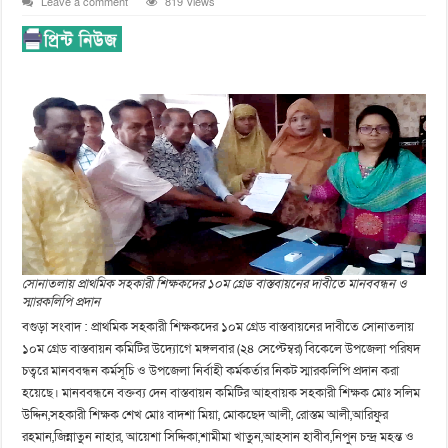
Leave a comment
819 Views
সোনাতলায় প্রাথমিক সহকারী শিক্ষকদের ১০ম গ্রেড বাস্তবায়নের দাবীতে মানববন্ধন ও
স্মারকলিপি প্রদান
বগুড়া সংবাদ : প্রাথমিক সহকারী শিক্ষকদের ১০ম গ্রেড বাস্তবায়নের দাবীতে সোনাতলায়
১০ম গ্রেড বাস্তবায়ন কমিটির উদ্যোগে মঙ্গলবার (২৪ সেপ্টেম্বর) বিকেলে উপজেলা পরিষদ
চত্বরে মানববন্ধন কর্মসূচি ও উপজেলা নির্বাহী কর্মকর্তার নিকট স্মারকলিপি প্রদান করা
হয়েছে। মানববন্ধনে বক্তব্য দেন বাস্তবায়ন কমিটির আহবায়ক সহকারী শিক্ষক মোঃ সলিম
উদ্দিন,সহকারী শিক্ষক শেখ মোঃ বাদশা মিয়া, মোকছেদ আলী, রোস্তম আলী,আরিফুর
রহমান,জিন্নাতুন নাহার, আয়েশা সিদ্দিকা,শামীমা খাতুন,আহসান হাবীব,নিপুন চন্দ্র মহন্ত ও