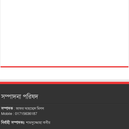
সম্পাদনা পরিষদ
সম্পাদক
:
জাফর আহম্মেদ মিলন
Mobile : 01715636187
নির্বাহী সম্পাদকঃ
শামসুজ্জোহা কবীর