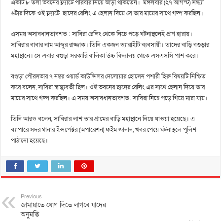
একটি ৮ তলা ভবনের ফ্ল্যাটে পরিবার নিয়ে ভাড়া থাকতেন। মঙ্গলবার (২৭ আগস্ট) সন্ধ্যা
৬টার দিকে ওই ফ্ল্যাটে ছাদের রেলিং এ হেলান দিয়ে সে তার মায়ের সাথে গল্প করছিল।
এসময় অসাবধানতাবশত : সাবিরা রেলিং থেকে নিচে পড়ে ঘটনাস্থলেই প্রাণ হারায়।
সাবিরার বাবার নাম আব্দুর রাজ্জাক। তিনি একজন ভ্যারাইটি ব্যবসায়ী। তাদের বাড়ি বগুড়ার
মহাস্থানে। সে এবার বগুড়া সরকারি বালিকা উচ্চ বিদ্যালয় থেকে এসএসসি পাশ করে।
বগুড়া পৌরসভার ৭ নম্বর ওয়ার্ড কাউন্সিলর দেলোয়ার হোসেন পশারী হিরু বিষয়টি নিশ্চিত
করে বলেন, সাবিরা স্বাস্থ্যবতী ছিল। ওই ভবনের ছাদের রেলিং এর সাথে হেলান দিয়ে তার
মায়ের সাথে গল্প করছিল। এ সময় অসাবধানতাবশত: সাবিরা নিচে পড়ে গিয়ে মারা যায়।
তিনি আরও বলেন, সাবিরার লাশ তার গ্রামের বাড়ি মহাস্থানে নিয়ে যাওয়া হয়েছে। এ
ব্যাপারে সদর থানার ইন্সপেক্টর (অপারেশন) ফইম জানান, খবর পেয়ে ঘটনাস্থলে পুলিশ
পাঠানো হয়েছে।
Previous
জামায়াতে যোগ দিতে লাগবে যাদের
অনুমতি