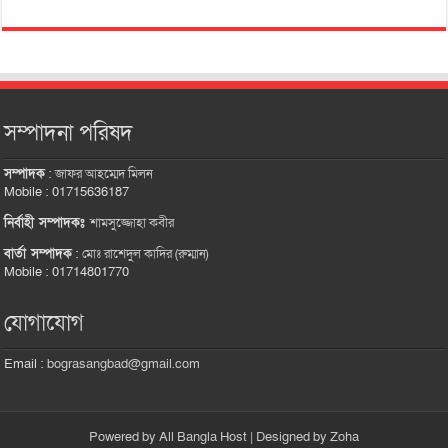
সম্পাদনা পরিষদ
সম্পাদক
:
জাফর আহম্মেদ মিলন
Mobile : 01715636187
নির্বাহী সম্পাদকঃ
শামসুজ্জোহা কবীর
বার্তা সম্পাদক
:
মোঃ রাশেদুল কাদির (রুম্মান)
Mobile : 01714801770
যোগাযোগ
Email :
bograsangbad@gmail.com
Powered by
All Bangla Host
| Designed by
Zoha