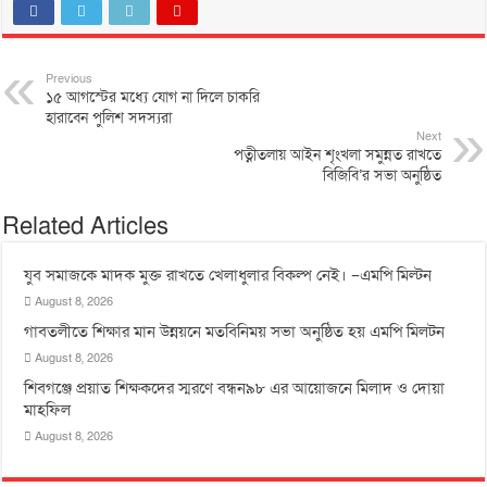
Previous
১৫ আগস্টের মধ্যে যোগ না দিলে চাকরি
হারাবেন পুলিশ সদস্যরা
Next
পত্নীতলায় আইন শৃংখলা সমুন্নত রাখতে
বিজিবি’র সভা অনুষ্ঠিত
Related Articles
যুব সমাজকে মাদক মুক্ত রাখতে খেলাধুলার বিকল্প নেই। –এমপি মিল্টন
August 8, 2026
‎গাবতলীতে শিক্ষার মান উন্নয়নে ‎মতবিনিময় সভা অনুষ্ঠিত হয় ‎এমপি মিলটন
August 8, 2026
শিবগঞ্জে প্রয়াত শিক্ষকদের স্মরণে বন্ধন৯৮ এর আয়োজনে মিলাদ ও দোয়া
মাহফিল
August 8, 2026