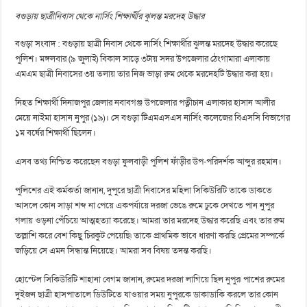
বগুড়ায় ছাত্রীনিবাস থেকে নার্সিং শিক্ষার্থীর ঝুলন্ত মরদেহ উদ্ধার
বগুড়া সংবাদ : বগুড়ায় ছাত্রী নিবাস থেকে নার্সিং শিক্ষার্থীর ঝুলন্ত মরদেহ উদ্ধার করেছে
পুলিশ। মঙ্গলবার (৯ জুলাই) বিকাল সাড়ে ৩টায় সদর উপজেলার ঠেংগামারা এলাকায়
এমএম ছাত্রী নিবাসের ৩য় তলায় তার নিজ ভাড়া রুম থেকে মরদেহটি উদ্ধার করা হয়।
নিহত শিক্ষার্থী দিনাজপুর জেলার নবাবগঞ্জ উপজেলার পত্নীচান এলাকার হাসান আলীর
মেয়ে নাইমা হাসান নুপুর (১৯)। সে বগুড়া টিএমএসএস নার্সিং কলেজের বিএসসি বিভাগের
১ম বর্ষের শিক্ষার্থী ছিলেন।
এসব তথ্য নিশ্চিত করেছেন বগুড়া ফুলবাড়ী পুলিশ ফাঁড়ীর উপ-পরিদর্শক আব্দুর রহমান।
পুলিশের এই কর্মকর্তা জানান, দুপুরে ছাত্রী নিবাসের মহিলা সিকিউরিটি তাকে ডাকতে
আসলে কোন সাড়া শব্দ না পেয়ে একপর্যায়ে দরজা ভেঙে রুমে ঢুকে দেখতে পান নুপুর
গলায় ওড়না পেঁচিয়ে আত্মহত্যা করেছে। আমরা তার মরদেহ উদ্ধার করেছি এবং তার রুম
তল্লাশি করে বেশ কিছু চিরকুট পেয়েছি৷ তাকে প্রাথমিক ভাবে ধারণা করছি প্রেমের সম্পর্কে
জড়িয়ে সে এমন সিন্ধান্ত নিয়েছে। আমরা সব বিষয় তদন্ত করছি।
হোস্টেল সিকিউরিটি শাহানা বেগম জানান, রুমের দরজা লাগিয়ে ছিল নুপুর৷ পাশের রুমের
দুইজন ছাত্রী হাসপাতালে ডিউটিতে যাওয়ার সময় নুপুরকে ডাকাডাকি করলে তার কোন