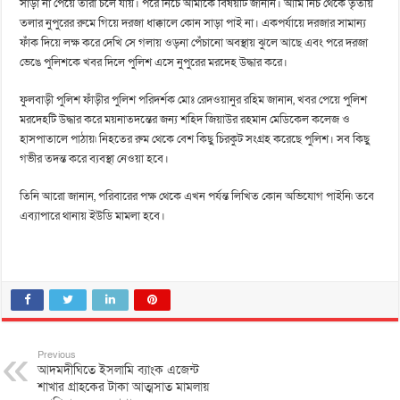
সাড়া না পেয়ে তারা চলে যায়। পরে নিচে আমাকে বিষয়টি জানান। আমি নিচ থেকে তৃতীয়
তলার নুপুরের রুমে গিয়ে দরজা ধাক্কালে কোন সাড়া পাই না। একপর্যায়ে দরজার সামান্য
ফাঁক দিয়ে লক্ষ করে দেখি সে গলায় ওড়না পেঁচানো অবস্থায় ঝুলে আছে এবং পরে দরজা
ভেঙে পুলিশকে খবর দিলে পুলিশ এসে নুপুরের মরদেহ উদ্ধার করে।
ফুলবাড়ী পুলিশ ফাঁড়ীর পুলিশ পরিদর্শক মোঃ রেদওয়ানুর রহিম জানান, খবর পেয়ে পুলিশ
মরদেহটি উদ্ধার করে ময়নাতদন্তের জন্য শহিদ জিয়াউর রহমান মেডিকেল কলেজ ও
হাসপাতালে পাঠায়৷ নিহতের রুম থেকে বেশ কিছু চিরকুট সংগ্রহ করেছে পুলিশ। সব কিছু
গভীর তদন্ত করে ব্যবস্থা নেওয়া হবে।
তিনি আরো জানান, পরিবারের পক্ষ থেকে এখন পর্যন্ত লিখিত কোন অভিযোগ পাইনি৷ তবে
এব্যাপারে থানায় ইউডি মামলা হবে।
Previous
আদমদীঘিতে ইসলামি ব্যাংক এজেন্ট
শাখার গ্রাহকের টাকা আত্মসাত মামলায়