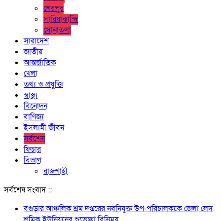
শেরপুর
সারিয়াকান্দি
সোনাতলা
সারাদেশ
জাতীয়
আন্তর্জাতিক
খেলা
তথ্য ও প্রযুক্তি
স্বাস্থ্য
বিনোদন
বাণিজ্য
ইসলামী জীবন
সর্বশেষ
ফিচার
বিভাগ
রাজশাহী
সর্বশেষ সংবাদ ::
বগুড়ার আঞ্চলিক শ্রম দপ্তরের নবনিযুক্ত উপ-পরিচালককে জেলা লেদ
শ্রমিক ইউনিয়নের শুভেচ্ছা বিনিময়