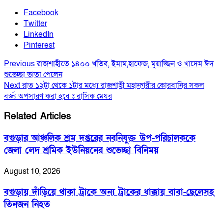
Facebook
Twitter
LinkedIn
Pinterest
Previous
রাজশাহীতে ১৪০০ খতিব, ইমাম,হাফেজ, মুয়াজ্জিন ও খাদেম ঈদ
শুভেচ্ছা ভাতা পেলেন
Next
রাত ১২টা থেকে ১টার মধ্যে রাজশাহী মহানগরীর কোরবানির সকল
বর্জ্য অপসারণ করা হবে ঃ রাসিক মেযর
Related Articles
বগুড়ার আঞ্চলিক শ্রম দপ্তরের নবনিযুক্ত উপ-পরিচালককে
জেলা লেদ শ্রমিক ইউনিয়নের শুভেচ্ছা বিনিময়
August 10, 2026
বগুড়ায় দাঁড়িয়ে থাকা ট্রাকে অন্য ট্রাকের ধাক্কায় বাবা-ছেলেসহ
তিনজন নিহত