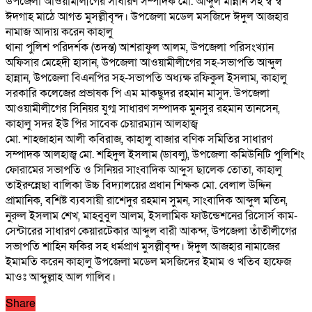
উপজেলা আওয়ামীলীগের সাধারণ সম্পাদক মো. আব্দুল মান্নান সহ স্ব স্ব
ঈদগাহ মাঠে আগত মুসল্লীবৃন্দ। উপজেলা মডেল মসজিদে ঈদুল আজহার
নামাজ আদায় করেন কাহালু
থানা পুলিশ পরিদর্শক (তদন্ত) আশরাফুল আলম, উপজেলা পরিসংখ্যান
অফিসার মেহেদী হাসান, উপজেলা আওয়ামীলীগের সহ-সভাপতি আব্দুল
হান্নান, উপজেলা বিএনপির সহ-সভাপতি অধ্যক্ষ রফিকুল ইসলাম, কাহালু
সরকারি কলেজের প্রভাষক পি এম মাকছুদর রহমান মাসুদ. উপজেলা
আওয়ামীলীগের সিনিয়র যুগ্ম সাধারণ সম্পাদক মুনসুর রহমান তানসেন,
কাহালু সদর ইউ পির সাবেক চেয়ারম্যান আলহাজ্ব
মো. শাহজাহান আলী কবিরাজ, কাহালু বাজার বণিক সমিতির সাধারণ
সম্পাদক আলহাজ্ব মো. শহিদুল ইসলাম (ডাবলু), উপজেলা কমিউনিটি পুলিশিং
ফোরামের সভাপতি ও সিনিয়র সাংবাদিক আব্দুস ছালেক তোতা, কাহালু
তাইরুন্নেছা বালিকা উচ্চ বিদ্যালয়ের প্রধান শিক্ষক মো. বেলাল উদ্দিন
প্রামানিক, বশিষ্ট ব্যবসায়ী রাশেদুর রহমান সুমন, সাংবাদিক আব্দুল মতিন,
নুরুল ইসলাম শেখ, মাহবুবুল আলম, ইসলামিক ফাউন্ডেশনের রিসোর্স কাম-
সেন্টারের সাধারণ কেয়ারটেকার আব্দুল বারী আকন্দ, উপজেলা তাঁতীলীগের
সভাপতি শাহিন ফকির সহ ধর্মপ্রাণ মুসল্লীবৃন্দ। ঈদুল আজহার নামাজের
ইমামতি করেন কাহালু উপজেলা মডেল মসজিদের ইমাম ও খতিব হাফেজ
মাওঃ আব্দুল্লাহ আল গালিব।
Share