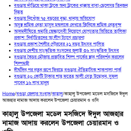
বগুড়ায় দাঁড়িয়ে থাকা ট্রাকে অন্য ট্রাকের ধাক্কায় বাবা-ছেলেসহ তিনজন
নিহত
বগুড়ায় নিখোঁজ ৭৫ বছরের বৃদ্ধা, থানায় অভিযোগ
অসুস্থ শ্রমিক নেতা মাসুদ মন্ডলকে দেখতে ক্লিনিকে শ্রমিক নেতৃবৃন্দ
আদমদীঘিতে শুমারি স্বেচ্ছাসেবী নিয়োগে যোগ্যতার ভিত্তিতে তালিকা
প্রকাশ; নির্বাচিতদের আ.লীগ ট্যাগে প্রচারণা
বগুড়ায় প্রকাশ শৈলীর গৌরবের ২১ বছর উৎসব পা‌লিত
বগুড়ায় দেশীয় সাংস্কৃতিক সংসদের জুলাই ৩৬ সাংস্কৃতিক উৎসব
বগুড়ার কৈচর মৌজায় প্রস্তাবিত শিল্প পার্কের স্থান পরিদর্শন করলেন
শিল্পমন্ত্রী
দীর্ঘদিন পর নতুন রূপে ফিরছে বগুড়ার ঐতিহাসিক শাকপালা পার্ক
বগুড়ায় ২০ কোটি টাকার শাহ ফতেহ আলী সেতু উদ্বোধন, সুফল
পাবেন ১৬ লাখ মানুষ
Home
/
বগুড়া জেলার সংবাদ
/
কাহালু
/
কাহালু উপজেলা মডেল মসজিদে ঈদুল
আজহার নামাজ আদায় করলেন উপজেলা চেয়ারমান ও ওসি
কাহালু উপজেলা মডেল মসজিদে ঈদুল আজহার
নামাজ আদায় করলেন উপজেলা চেয়ারমান ও