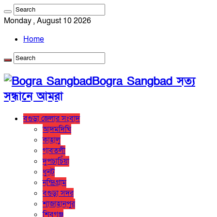
Monday , August 10 2026
Home
Bogra Sangbad সত্য
সন্ধানে আমরা
বগুড়া জেলার সংবাদ
আদমদিঘি
কাহালু
গাবতলী
দুপচাচিঁয়া
ধুনট
নন্দ্রিগ্রাম
বগুড়া সদর
শাজাহানপুর
শিবগঞ্জ