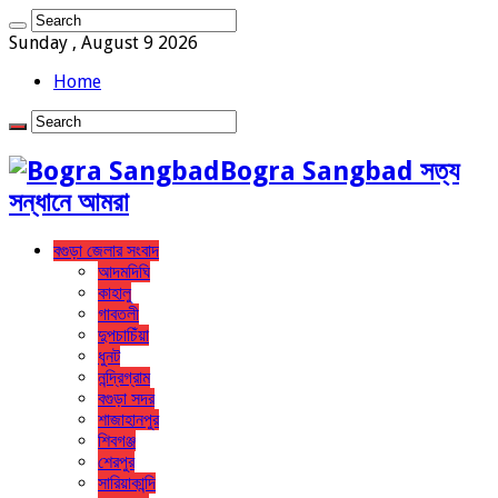
Sunday , August 9 2026
Home
Bogra Sangbad সত্য
সন্ধানে আমরা
বগুড়া জেলার সংবাদ
আদমদিঘি
কাহালু
গাবতলী
দুপচাচিঁয়া
ধুনট
নন্দ্রিগ্রাম
বগুড়া সদর
শাজাহানপুর
শিবগঞ্জ
শেরপুর
সারিয়াকান্দি