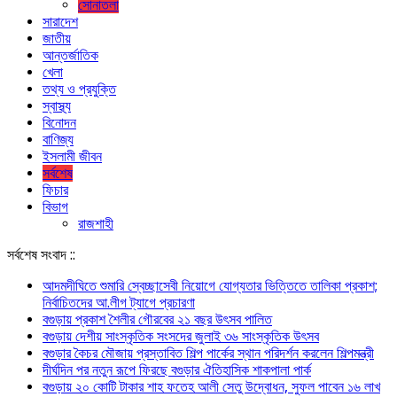
সোনাতলা
সারাদেশ
জাতীয়
আন্তর্জাতিক
খেলা
তথ্য ও প্রযুক্তি
স্বাস্থ্য
বিনোদন
বাণিজ্য
ইসলামী জীবন
সর্বশেষ
ফিচার
বিভাগ
রাজশাহী
সর্বশেষ সংবাদ ::
আদমদীঘিতে শুমারি স্বেচ্ছাসেবী নিয়োগে যোগ্যতার ভিত্তিতে তালিকা প্রকাশ;
নির্বাচিতদের আ.লীগ ট্যাগে প্রচারণা
বগুড়ায় প্রকাশ শৈলীর গৌরবের ২১ বছর উৎসব পা‌লিত
বগুড়ায় দেশীয় সাংস্কৃতিক সংসদের জুলাই ৩৬ সাংস্কৃতিক উৎসব
বগুড়ার কৈচর মৌজায় প্রস্তাবিত শিল্প পার্কের স্থান পরিদর্শন করলেন শিল্পমন্ত্রী
দীর্ঘদিন পর নতুন রূপে ফিরছে বগুড়ার ঐতিহাসিক শাকপালা পার্ক
বগুড়ায় ২০ কোটি টাকার শাহ ফতেহ আলী সেতু উদ্বোধন, সুফল পাবেন ১৬ লাখ