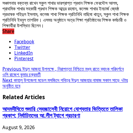
সঞ্চালনায় বক্তব্য রাখেন স্কুল শাখার ভারপ্রাপ্ত প্রধান শিক্ষক ফেরদৌস আলম,
প্রাথমিক শাখার সহকারী প্রধান শিক্ষক আব্দুর রহমান, কলেজ শাখার ইনচার্জ জ্যেষ্ঠ
প্রভাষক শহিদুল ইসলাম, কলেজ শাখা শিক্ষক প্রতিনিধি নাছিমা খাতুন, স্কুল শাখা শিক্ষক
প্রতিনিধি ইবনুল তাশরিফ। এসময় অনুষ্ঠানে অত্র শিক্ষা প্রতিষ্ঠানের শিক্ষক কর্মচারী ও
শিক্ষার্থীরা উপস্থিত ছিলেন।
Share
Facebook
Twitter
LinkedIn
Pinterest
Previous
ঈদুল আজহা উপলক্ষে , নিরাপত্তা নিশ্চিতে মধ্য রাতে ব্যাংক পরিদর্শনে
ওসি রাজেশ কুমার চক্রবর্তী
Next
কাহালু উপজেলা মডেল মসজিদে পবিত্র ঈদুল আজহার নামাজ সকাল সাড়ে ৭টায়
অনুষ্ঠিত হবে
Related Articles
আদমদীঘিতে শুমারি স্বেচ্ছাসেবী নিয়োগে যোগ্যতার ভিত্তিতে তালিকা
প্রকাশ; নির্বাচিতদের আ.লীগ ট্যাগে প্রচারণা
August 9, 2026