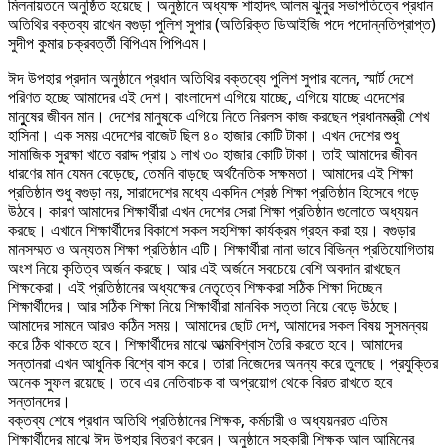
মিলনায়তনে অনুষ্ঠিত হয়েছে। অনুষ্ঠানে অধ্যক্ষ শাহাদৎ আলম ঝুনুর সভাপতিত্বে প্রধান
অতিথির বক্তব্য রাখেন বগুড়া পুলিশ সুপার (অতিরিক্ত ডিআইজি পদে পদোন্নতিপ্রাপ্ত)
সুদীপ কুমার চক্রবর্ত্তী বিপিএম পিপিএম।
ঈদ উপহার প্রদান অনুষ্ঠানে প্রধান অতিথির বক্তব্যে পুলিশ সুপার বলেন, স্মার্ট দেশে
পরিণত হচ্ছে আমাদের এই দেশ। বাংলাদেশ এগিয়ে যাচ্ছে, এগিয়ে যাচ্ছে এদেশের
মানুুষের জীবন মান। দেশের মানুষকে এগিয়ে নিতে নিরলস কাজ করছেন প্রধানমন্ত্রী শেখ
হাসিনা। এক সময় এদেশের বাজেট ছিল ৪০ হাজার কোটি টাকা। এখন দেশের শুধু
সামাজিক সুরক্ষা খাতে বরাদ্দ প্রায় ১ লাখ ৩০ হাজার কোটি টাকা। তাই আমাদের জীবন
ধারণের মান যেমন বেড়েছে, তেমনি বাড়ছে অর্থনৈতিক সক্ষমতা। আমাদের এই শিক্ষা
প্রতিষ্ঠান শুধু বগুড়া নয়, সারাদেশের মধ্যে একদিন শ্রেষ্ঠ শিক্ষা প্রতিষ্ঠান হিসেবে গড়ে
উঠবে। কারণ আমাদের শিক্ষার্থীরা এখন দেশের সেরা শিক্ষা প্রতিষ্ঠান গুলোতে অধ্যয়ন
করছে। এখানে শিক্ষার্থীদের বিকাশে সকল সহশিক্ষা কার্যক্রম গ্রহন করা হয়। বগুড়ার
মানসম্মত ও অন্যতম শিক্ষা প্রতিষ্ঠান এটি। শিক্ষার্থীরা নানা ভাবে বিভিন্ন প্রতিযোগিতায়
অংশ নিয়ে কৃতিত্ব অর্জন করছে। আর এই অর্জনে সবচেয়ে বেশি অবদান রাখছেন
শিক্ষকেরা। এই প্রতিষ্ঠানের অধ্যক্ষের নেতৃত্বে শিক্ষকরা সঠিক শিক্ষা দিচ্ছেন
শিক্ষার্থীদের। আর সঠিক শিক্ষা নিয়ে শিক্ষার্থীরা মানবিক সত্তা নিয়ে বেড়ে উঠছে।
আমাদের সামনে আরও কঠিন সময়। আমাদের ছোট দেশ, আমাদের সকল বিষয় সুসমন্বয়
করে ঠিক থাকতে হবে। শিক্ষার্থীদের মাঝে আত্মবিশ্বাস তৈরি করতে হবে। আমাদের
সন্তানরা এখন আধুনিক বিশ্বে বাস করে। তারা নিজেদের অনন্য করে তুলছে। প্রযুক্তির
অনেক সুফল রয়েছে। তবে এর নেতিবাচক বা অপ্রয়োগ থেকে বিরত রাখতে হবে
সন্তানদের।
বক্তব্য শেষে প্রধান অতিথি প্রতিষ্ঠানের শিক্ষক, কর্মচারী ও অধ্যয়নরত এতিম
শিক্ষার্থীদের মাঝে ঈদ উপহার বিতরণ করেন। অনুষ্ঠানে সহকারী শিক্ষক আল আমিনের