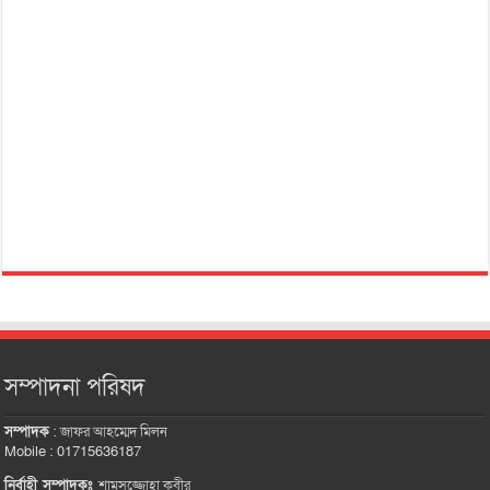
সম্পাদনা পরিষদ
সম্পাদক
:
জাফর আহম্মেদ মিলন
Mobile : 01715636187
নির্বাহী সম্পাদকঃ
শামসুজ্জোহা কবীর