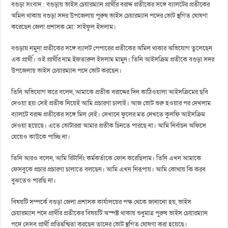
বগুড়া সংবাদ : বগুড়ায় ভাইস চেয়ারম্যান প্রার্থীর বরাদ্দ প্রতীকের সঙ্গে ব্যালটের প্রতীকের
অমিল থাকায় বগুড়া সদর উপজেলায় পুরুষ ভাইস চেয়ারম্যান পদের ভোট স্থগিত ঘোষণা
করেছেন জেলা প্রশাসক মো: সাইফুল ইসলাম।
বগুড়ায় নমুনা প্রতীকের সঙ্গে ব্যালট পেপারের প্রতীকের অমিল থাকার অভিযোগ তুলেছেন
এক প্রার্থী। ওই প্রার্থীর নাম ইফতারুল ইসলাম মামুন। তিনি আইসক্রিম প্রতীকে বগুড়া সদর
উপজেলায় ভাইস চেয়ারম্যান পদে ভোট করছেন।
তিনি অভিযোগ করে বলেন, আমাকে প্রতীক বরাদ্দের দিন কাঠিওয়ালা আইসক্রিমের ছবি
দেওয়া হয়৷ সেই প্রতীক নিয়েই আমি প্রচারণা চালাই। আজ ভোট শুরু হওয়ার পর দেখলাম
ব্যালটে বরাদ্দ প্রতীকের সঙ্গে মিল নেই। সেখানে ফুলের মত দেখতে কুলফি আইসক্রিম
দেওয়া হয়েছে। এতে ভোটাররা আমার প্রতীক চিনতে পারছে না। আমি নির্বাচন অফিসে
যেয়েও কাউকে পাচ্ছি না।
তিনি আরও বলেন, আমি রিটার্নিং কর্মকর্তাকে ফোন করেছিলাম। তিনি এখন আমাকে
ফেসবুকে প্রচার প্রচারণা চালাতে বলছেন। আমি এখন নিরূপায়। আমি কোথায় কি করব
বুঝতেও পারছি না।
বিষয়টি সম্পর্কে বগুড়া জেলা প্রশাসক কার্যালয়ের পক্ষ থেকে জানানো হয়, ভাইস
চেয়ারম্যান পদে প্রার্থীর প্রতীকের বিষয়টি অস্পষ্ট থাকায় শুধুমাত্র পুরুষ ভাইস চেয়ারম্যান
পদে সেসব প্রার্থী প্রতিদ্বন্দ্বিতা করছেন তাদের ভোট স্থগিত ঘোষণা করা হয়েছে।