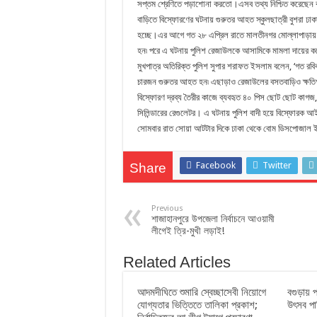
সপ্তম শ্রেণিতে পড়াশোনা করতো।এসব তথ্য নিশ্চিত করেছেন বন
বাড়িতে বিস্ফোরণের ঘটনায় গুরুতর আহত স্কুলছাত্রী বুশরা ঢা
হচ্ছে।এর আগে গত ২৮ এপ্রিল রাতে মালতীনগর মোল্লাপাড়া
হন৷ পরে এ ঘটনায় পুলিশ রেজাউলকে আসামিকে মামলা দায়ের করে
মুখপাত্র অতিরিক্ত পুলিশ সুপার শরাফত ইসলাম বলেন, ‘গত রবি
চারজন গুরুতর আহত হন৷ এছাড়াও রেজাউলের বসতবাড়িও ক্ষতিগ্র
বিস্ফোরণ দ্রব্য তৈরীর কাজে ব্যবহৃত ৪০ পিস ছোট ছোট কাগজ
সিলিন্ডারের রেগুলেটর। এ ঘটনায় পুলিশ বাদী হয়ে বিস্ফোরক আ
সোমবার রাত সোয়া আটটার দিকে ঢাকা থেকে বোম ডিসপোজাল ই
Facebook
Twitter
Share
Previous
শাজাহানপুরে উপজেলা নির্বাচনে আওয়ামী
লীগেই ত্রি-মুখী লড়াই!
Related Articles
আদমদীঘিতে শুমারি স্বেচ্ছাসেবী নিয়োগে
বগুড়ায় 
যোগ্যতার ভিত্তিতে তালিকা প্রকাশ;
উৎসব পা