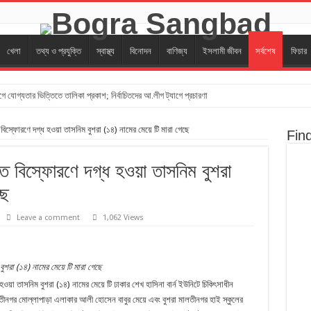
খেলা
তথ্য ও প্রযুক্তি
স্বাস্থ্য
বিনোদন
বাণিজ্য
ইসলামী জীবন
সর্বশেষ
ফিচার
গে যোগ্যতার ভিত্তিতে তালিকা প্রকাশ; নির্বাচিতদের আ.লীগ ট্যাগে প্রচারণা
ছর উৎসব পা‌লিত
িস্ফোরণে দগ্ধ হওয়া তাসনিম বুশরা (১৪) নামের মেয়ে টি মারা গেছে
Fin
ুলাই ৩৬ সাংস্কৃতিক উৎসব
র্কের স্থান পরিদর্শন করলেন শিল্পমন্ত্রী
ে বিস্ফোরণে দগ্ধ হওয়া তাসনিম বুশরা
 ঐতিহাসিক শাকপালা পার্ক
ছে
লী সেতু উদ্বোধন, সুফল পাবেন ১৬ লাখ মানুষ
Leave a comment
1,062 Views
বোধন,ভোগান্তির অবসান!
ার্ক, রেলপথ, বিমানবন্দর, ওভারপাস ও ক্রীড়াগ্রাম নির্মাণের পরিকল্পনা
ুশরা (১৪) নামের মেয়ে টি মারা গেছে
ুলার বিকল্প নেই। –এমপি মিল্টন
ওয়া তাসনিম বুশরা (১৪) নামের মেয়ে টি ঢাকার শেখ হাসিনা বার্ন ইউনিটে চিকিৎসাধীন
িনিময় সভা অনুষ্ঠিত হয় ‎এমপি মিলটন
লতীনগর মোল্লাপাড়া এলাকার আলী হোসেন বাবুর মেয়ে এবং বুশরা মালতীনগর হাই স্কুলের