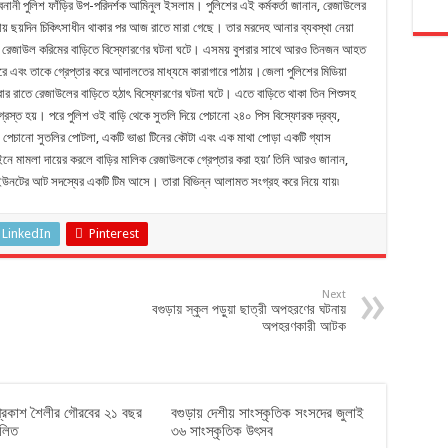
ানী পুলিশ ফাঁড়ির উপ-পরিদর্শক আমিনুল ইসলাম। পুলিশের এই কর্মকর্তা জানান, রেজাউলের
কায় ছয়দিন চিকিৎসাধীন থাকার পর আজ রাতে মারা গেছে। তার মরদেহ আনার ব্যবস্থা নেয়া
য় রেজাউল করিমের বাড়িতে বিস্ফোরণের ঘটনা ঘটে। এসময় বুশরার সাথে আরও তিনজন আহত
 এবং তাকে গ্রেপ্তার করে আদালতের মাধ্যমে কারাগারে পাঠায়।জেলা পুলিশের মিডিয়া
বার রাতে রেজাউলের বাড়িতে হঠাৎ বিস্ফোরণের ঘটনা ঘটে। এতে বাড়িতে থাকা তিন শিশুসহ
স্ত হয়। পরে পুলিশ ওই বাড়ি থেকে সুতলি দিয়ে পেচানো ২৪০ পিস বিস্ফোরক দ্রব্য,
, পেচানো সুতলির পোটলা, একটি ভাঙা টিনের কৌটা এবং এক মাথা পোড়া একটি গ্যাস
ইনে মামলা দায়ের করলে বাড়ির মালিক রেজাউলকে গ্রেপ্তার করা হয়৷’ তিনি আরও জানান,
উনটের আট সদস্যের একটি টিম আসে। তারা বিভিন্ন আলামত সংগ্রহ করে নিয়ে যায়৷
LinkedIn
Pinterest
Next
বগুড়ায় স্কুল পড়ুয়া ছাত্রী অপহরণের ঘটনায়
অপহরণকারী আটক
প্রকাশ শৈলীর গৌরবের ২১ বছর
বগুড়ায় দেশীয় সাংস্কৃতিক সংসদের জুলাই
‌লিত
৩৬ সাংস্কৃতিক উৎসব