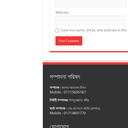
Website
Save my name, email, and website in this
সম্পাদনা পরিষদ
সম্পাদক
:
জাফর আহম্মেদ মিলন
Mobile : 01715636187
নির্বাহী সম্পাদকঃ
শামসুজ্জোহা কবীর
বার্তা সম্পাদক
:
মোঃ রাশেদুল কাদির (রুম্মান)
Mobile : 01714801770
যোগাযোগ