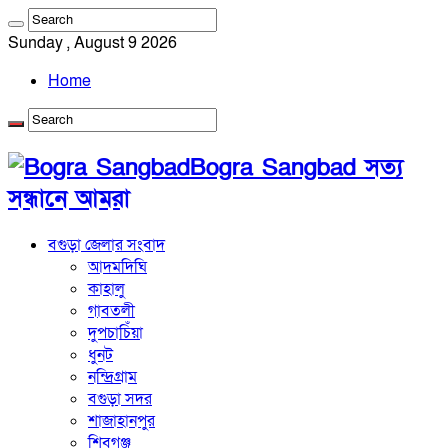
Sunday , August 9 2026
Home
Bogra Sangbad সত্য
সন্ধানে আমরা
বগুড়া জেলার সংবাদ
আদমদিঘি
কাহালু
গাবতলী
দুপচাচিঁয়া
ধুনট
নন্দ্রিগ্রাম
বগুড়া সদর
শাজাহানপুর
শিবগঞ্জ