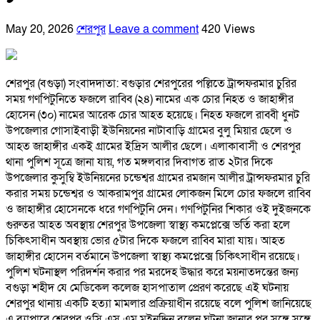
May 20, 2026
শেরপুর
Leave a comment
420 Views
শেরপুর (বগুড়া) সংবাদদাতা: বগুড়ার শেরপুরের পল্লিতে ট্রান্সফরমার চুরির
সময় গণপিটুনিতে ফজলে রাব্বি (২৪) নামের এক চোর নিহত ও জাহাঙ্গীর
হোসেন (৩০) নামের আরেক চোর আহত হয়েছে। নিহত ফজলে রাব্বী ধুনট
উপজেলার গোসাইবাড়ী ইউনিয়নের নাটাবাড়ি গ্রামের বুলু মিয়ার ছেলে ও
আহত জাহাঙ্গীর একই গ্রামের ইদ্রিস আলীর ছেলে। এলাকাবাসী ও শেরপুর
থানা পুলিশ সূত্রে জানা যায়, গত মঙ্গলবার দিবাগত রাত ২টার দিকে
উপজেলার কুসুম্বি ইউনিয়নের চন্ডেশ্বর গ্রামের রমজান আলীর ট্রান্সফরমার চুরি
করার সময় চন্ডেশ্বর ও আকরামপুর গ্রামের লোকজন মিলে চোর ফজলে রাব্বি
ও জাহাঙ্গীর হোসেনকে ধরে গণপিটুনি দেন। গণপিটুনির শিকার ওই দুইজনকে
গুরুতর আহত অবস্থায় শেরপুর উপজেলা স্বাস্থ্য কমপ্লেক্সে ভর্তি করা হলে
চিকিৎসাধীন অবস্থায় ভোর ৫টার দিকে ফজলে রাব্বি মারা যায়। আহত
জাহাঙ্গীর হোসেন বর্তমানে উপজেলা স্বাস্থ্য কমপ্লেক্সে চিকিৎসাধীন রয়েছে।
পুলিশ ঘটনাস্থল পরিদর্শন করার পর মরদেহ উদ্ধার করে ময়নাতদন্তের জন্য
বগুড়া শহীদ যে মেডিকেল কলেজ হাসপাতাল প্রেরণ করেছে এই ঘটনায়
শেরপুর থানায় একটি হত্যা মামলার প্রক্রিয়াধীন রয়েছে বলে পুলিশ জানিয়েছে
এ ব্যাপারে শেরপুর ওসি এস এম মইনুদ্দিন বলেন ঘটনা জানার পর সঙ্গে সঙ্গে