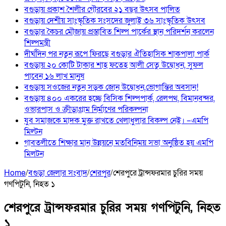
বগুড়ায় প্রকাশ শৈলীর গৌরবের ২১ বছর উৎসব পা‌লিত
বগুড়ায় দেশীয় সাংস্কৃতিক সংসদের জুলাই ৩৬ সাংস্কৃতিক উৎসব
বগুড়ার কৈচর মৌজায় প্রস্তাবিত শিল্প পার্কের স্থান পরিদর্শন করলেন
শিল্পমন্ত্রী
দীর্ঘদিন পর নতুন রূপে ফিরছে বগুড়ার ঐতিহাসিক শাকপালা পার্ক
বগুড়ায় ২০ কোটি টাকার শাহ ফতেহ আলী সেতু উদ্বোধন, সুফল
পাবেন ১৬ লাখ মানুষ
বগুড়ায় সওজের নতুন সড়ক জোন উদ্বোধন,ভোগান্তির অবসান!
বগুড়ায় ৪০০ একরের হচ্ছে বিসিক শিল্পপার্ক, রেলপথ, বিমানবন্দর,
ওভারপাস ও ক্রীড়াগ্রাম নির্মাণের পরিকল্পনা
যুব সমাজকে মাদক মুক্ত রাখতে খেলাধুলার বিকল্প নেই। –এমপি
মিল্টন
‎গাবতলীতে শিক্ষার মান উন্নয়নে ‎মতবিনিময় সভা অনুষ্ঠিত হয় ‎এমপি
মিলটন
Home
/
বগুড়া জেলার সংবাদ
/
শেরপুর
/
শেরপুরে ট্রান্সফরমার চুরির সময়
গণপিটুনি, নিহত ১
শেরপুরে ট্রান্সফরমার চুরির সময় গণপিটুনি, নিহত
১