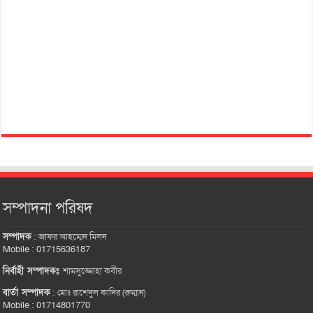
সম্পাদনা পরিষদ
সম্পাদক
:
জাফর আহম্মেদ মিলন
Mobile : 01715636187
নির্বাহী সম্পাদকঃ
শামসুজ্জোহা কবীর
বার্তা সম্পাদক
:
মোঃ রাশেদুল কাদির (রুম্মান)
Mobile : 01714801770