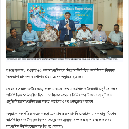
বগুড়া সংবাদ : বগুড়ায় ৩৫ জন সাংবাদিককে নিয়ে মাল্টিমিডিয়া জার্নালিজম বিষয়ক
তিনব্যাপী প্রশিক্ষণ কর্মশালার শুভ উদ্বোধন অনুষ্ঠিত হয়েছে।
সোমবার সকাল ১০টায় বগুড়া জেলায় আয়োজিত এ কর্মশালার উদ্বোধনী অনুষ্ঠানে প্রধান
অতিথি হিসেবে উপস্থিত ছিলেন তৌফিকর রহমান। তিনি সাংবাদিকদের আধুনিক ও
প্রযুক্তিনির্ভর সাংবাদিকতায় দক্ষতা অর্জনের ওপর গুরুত্বারোপ করেন।
অনুষ্ঠানে সভাপতিত্ব করেন বগুড়া প্রেসক্লাব-এর সভাপতি রেজাউল হাসান রানু। বিশেষ
অতিথি হিসেবে উপস্থিত ছিলেন প্রেসক্লাবের সাধারণ সম্পাদক কালাম আজাদ এবং
সাংবাদিক ইউনিয়নের সভাপতি গণেশ দাস।