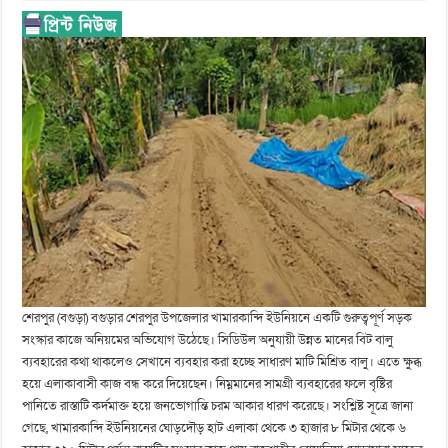
শেরপুর (বগুড়া) বগুড়ার শেরপুর উপজেলার খামারকান্দি ইউনিয়নে একটি গুরুত্বপূর্ণ সড়ক
সংস্কার কাজে অনিয়মের অভিযোগ উঠেছে। সিডিউল অনুযায়ী উন্নত মানের বিট বালু
ব্যবহারের কথা থাকলেও সেখানে ব্যবহার করা হচ্ছে সাধারণ মাটি মিশ্রিত বালু। এতে ক্ষুব্ধ
হয়ে এলাকাবাসী কাজ বন্ধ করে দিয়েছেন। নিম্নমানের সামগ্রী ব্যবহারের ফলে বৃষ্টির
পানিতে রাস্তাটি কর্দমাক্ত হয়ে জনভোগান্তি চরম আকার ধারণ করেছে। সংশ্লিষ্ট সূত্রে জানা
গেছে, খামারকান্দি ইউনিয়নের ঘোড়দৌড় হাট এলাকা থেকে ৩ হাজার ৮ মিটার থেকে ৬