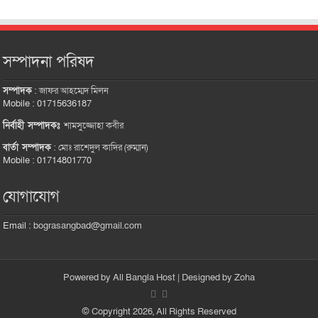
সম্পাদনা পরিষদ
সম্পাদক
:
জাফর আহম্মেদ মিলন
Mobile : 01715636187
নির্বাহী সম্পাদকঃ
শামসুজ্জোহা কবীর
বার্তা সম্পাদক
:
মোঃ রাশেদুল কাদির (রুম্মান)
Mobile : 01714801770
যোগাযোগ
Email :
bograsangbad@gmail.com
Powered by
All Bangla Host
| Designed by
Zoha
© Copyright 2026, All Rights Reserved