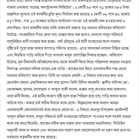
হাজার ৩২০ মিটার পর্যন্ত রাস্তাটির সংস্কার কাজ পায় রাজশাহীর বোয়ালিয়া ঘোড়ামারা সাহেব
বাজার এলাকার ‘বরেন্দ্র, কনস্ট্রাকশন লিমিটেড’। ২ কোটি ৯৮ লাখ ৩১ হাজার ৬৮৬ টাকা
প্রাক্কলিত মূল্যের এই কাজটির চুক্তি মূল্য নির্ধারণ করা হয়েছে ২ কোটি ৬৮ লাখ ৪৮ হাজার
৫১৭ টাকা। গত ১৬ নভেম্বর তারিখে কার্যাদেশ পাওয়া এই কাজটি শেষ হওয়ার কথা ৮
সেপ্টেম্বর। তবে কাজটির সময় বাকি থাকতেই শুরুতে বড় ধরনের অনিয়মের অভিযোগ
উঠেছে। সরেজমিনে গিয়ে দেখা যায়, রাস্তার কাজ শুরু হলেও সেখানে বালুর পরিবর্তে
বালুমিশ্রিত মাটি ব্যবহার করা হচ্ছে। বর্ষা মৌসুমে এই মাটি ব্যবহারের ফলে সামান্য
বৃষ্টিতেই পুরো রাস্তা কাদার ভাগাড়ে পরিণত হয়েছে। এতে যানবাহন চলাচল বিঘ্নিত হচ্ছে
এবং নিয়মিত গাড়ি আটকে গিয়ে সাধারণ মানুষ ভোগান্তির শিকার হচ্ছেন। অভিযোগ
উঠেছে, মূল ঠিকাদারি প্রতিষ্ঠানের কাছ থেকে কাজটি কিনে নিয়ে পরিচালনা করছেন বগুড়ার
শিবগঞ্জ এলাকার শফিক নামের এক ব্যক্তি। কাজের মান নিয়ে এলাকাবাসীর পক্ষ থেকে
বারবার অভিযোগ করা হলেও তিনি তা আমলে নেননি। এ বিষয়ে বক্তব্যের জন্য তার
মোবাইল ফোনে একাধিকবার কল করা হলেও তিনি রিসিভ করেননি। স্থানীয় বাসিন্দা মো।
তোফাজ্জল, ছালাম, সোবাহান ও আব্দুল বাকী বলেন, রাস্তায় বালু দেওয়ার কথা থাকলেও
তারা মাটি দিচ্ছে। এই মাটির কারণে বৃষ্টি হলে রাস্তা পিচ্ছিল হয়ে যায়, গাড়ি কাদার মধ্যে
আটকে যায়। আমরা চাই সঠিক নিয়মে কাজ হোক। নিম্নমানের কাজ করলে আমরা
এলাকাবাসী কোনোভাবেই কাজ করতে দেবো না। এ বিষয়ে শেরপুর উপজেলা প্রকৌশলী
আব্দুল মজিদ বলেন, বালুর পরিবর্তে মাটি ব্যবহারের অভিযোগ পাওয়ার সঙ্গে সঙ্গেই আমরা
কাজ বন্ধ করে দিয়েছি। কাজের সঠিক মান বজায় রাখা আমাদের অগ্রাধিকার। সিডিউল
অনুযায়ী কাজ না করলে এবং কাজের মান খারাপ হলে কোনোভাবেই তা গ্রহণ করা হবে না।
বর্তমানে সড়কটির কাজ বন্ধ রয়েছে।