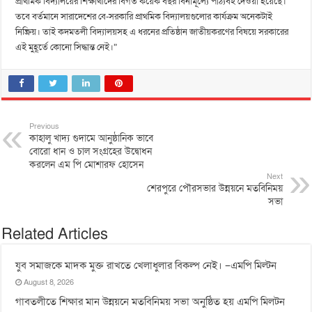
প্রাথমিক বিদ্যালয়ের শিক্ষার্থীদের বিগত কয়েক বছর বিনামূল্যে পাঠ্যবই দেওয়া হয়েছে।
তবে বর্তমানে সারাদেশের বে-সরকারি প্রাথমিক বিদ্যালয়গুলোর কার্যক্রম অনেকটাই
নিষ্ক্রিয়। তাই কদমতলী বিদ্যালয়সহ এ ধরনের প্রতিষ্ঠান জাতীয়করণের বিষয়ে সরকারের
এই মুহূর্তে কোনো সিদ্ধান্ত নেই।”
Previous
কাহালু খাদ্য গুদামে আনুষ্ঠানিক ভাবে
বোরো ধান ও চাল সংগ্রহের উদ্বোধন
করলেন এম পি মোশারফ হোসেন
Next
শেরপুরে পৌরসভার উন্নয়নে মতবিনিময়
সভা
Related Articles
যুব সমাজকে মাদক মুক্ত রাখতে খেলাধুলার বিকল্প নেই। –এমপি মিল্টন
August 8, 2026
‎গাবতলীতে শিক্ষার মান উন্নয়নে ‎মতবিনিময় সভা অনুষ্ঠিত হয় ‎এমপি মিলটন