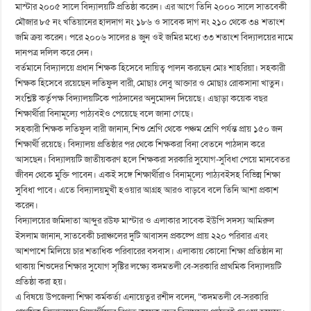
মাস্টার ২০০৫ সালে বিদ্যালয়টি প্রতিষ্ঠা করেন। এর আগে তিনি ২০০০ সালে সাতবেকী
মৌজার ৮৫ নং খতিয়ানের হালদাগ নং ১৮৬ ও সাবেক দাগ নং ২১০ থেকে ৩৪ শতাংশ
জমি ক্রয় করেন। পরে ২০০৬ সালের ৪ জুন ওই জমির মধ্যে ৩৩ শতাংশ বিদ্যালয়ের নামে
দানপত্র দলিল করে দেন।
বর্তমানে বিদ্যালয়ে প্রধান শিক্ষক হিসেবে দায়িত্ব পালন করছেন মোঃ শাহরিয়া। সহকারী
শিক্ষক হিসেবে রয়েছেন লতিফুল বারী, মোছাঃ লেবু আক্তার ও মোছাঃ রোকসানা খাতুন।
সংশ্লিষ্ট কর্তৃপক্ষ বিদ্যালয়টিকে পাঠদানের অনুমোদন দিয়েছে। এছাড়া কয়েক বছর
শিক্ষার্থীরা বিনামূল্যে পাঠ্যবইও পেয়েছে বলে জানা গেছে।
সহকারী শিক্ষক লতিফুল বারী জানান, শিশু শ্রেণি থেকে পঞ্চম শ্রেণি পর্যন্ত প্রায় ১৫০ জন
শিক্ষার্থী রয়েছে। বিদ্যালয় প্রতিষ্ঠার পর থেকে শিক্ষকরা বিনা বেতনে পাঠদান করে
আসছেন। বিদ্যালয়টি জাতীয়করণ হলে শিক্ষকরা সরকারি সুযোগ-সুবিধা পেয়ে মানবেতর
জীবন থেকে মুক্তি পাবেন। একই সঙ্গে শিক্ষার্থীরাও বিনামূল্যে পাঠ্যবইসহ বিভিন্ন শিক্ষা
সুবিধা পাবে। এতে বিদ্যালয়মুখী হওয়ার আগ্রহ আরও বাড়বে বলে তিনি আশা প্রকাশ
করেন।
বিদ্যালয়ের জমিদাতা আব্দুর রউফ মাস্টার ও এলাকার সাবেক ইউপি সদস্য আমিরুল
ইসলাম জানান, সাতবেকী চরাঞ্চলের দুটি আবাসন প্রকল্পে প্রায় ২২০ পরিবার এবং
আশপাশে মিলিয়ে চার শতাধিক পরিবারের বসবাস। এলাকায় কোনো শিক্ষা প্রতিষ্ঠান না
থাকায় শিশুদের শিক্ষার সুযোগ সৃষ্টির লক্ষ্যে কদমতলী বে-সরকারি প্রাথমিক বিদ্যালয়টি
প্রতিষ্ঠা করা হয়।
এ বিষয়ে উপজেলা শিক্ষা কর্মকর্তা এনায়েতুর রশীদ বলেন, “কদমতলী বে-সরকারি