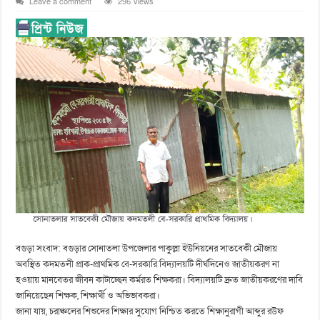
Leave a comment
296 Views
বগুড়া সংবাদ: বগুড়ার সোনাতলা উপজেলার পাকুল্লা ইউনিয়নের সাতবেকী মৌজায়
অবস্থিত কদমতলী প্রাক-প্রাথমিক বে-সরকারি বিদ্যালয়টি দীর্ঘদিনেও জাতীয়করণ না
হওয়ায় মানবেতর জীবন কাটাচ্ছেন কর্মরত শিক্ষকরা। বিদ্যালয়টি দ্রুত জাতীয়করণের দাবি
জানিয়েছেন শিক্ষক, শিক্ষার্থী ও অভিভাবকরা।
জানা যায়, চরাঞ্চলের শিশুদের শিক্ষার সুযোগ নিশ্চিত করতে শিক্ষানুরাগী আব্দুর রউফ