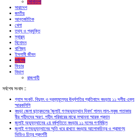
সোনাতলা
সারাদেশ
জাতীয়
আন্তর্জাতিক
খেলা
তথ্য ও প্রযুক্তি
স্বাস্থ্য
বিনোদন
বাণিজ্য
ইসলামী জীবন
সর্বশেষ
ফিচার
বিভাগ
রাজশাহী
সর্বশেষ সংবাদ ::
গ্যাস সংকট, বিদ্যুৎ ও দ্রব্যমূল্যের ঊর্ধ্বগতির প্রতিবাদে বগুড়ায় ১১ দলীয় এক্য
স্মারকলিপি
বগুড়া জেলা ছাত্রদলের ‘জুলাই গণঅভ্যুত্থান দিবস’ পালন লাল-সবুজ পতাকায়
বীর শহীদদের স্মরণ, শহীদ পরিবারের মাঝে সম্মাননা স্মারক প্রদান
জুলাই অভ্যুত্থানের ২য় বর্ষপূতিতে বগুড়ায় ১১ দলের গণমিছিল
জুলাই গণঅভ্যুত্থানের স্মৃতি ধরে রাখতে বগুড়ায় আলোকচিত্র ও প্রামাণ্য
ভিডিও চিত্র প্রদর্শনী