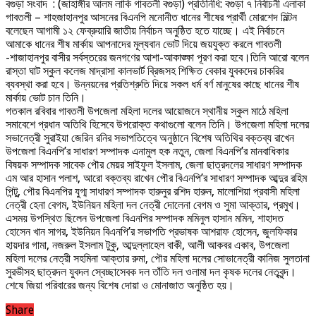
বগুড়া সংবাদ : (জাহাঙ্গীর আলম লাকি গাবতলী বগুড়া) প্রতিনিধি: বগুড়া ৭ নির্বাচনী এলাকা
গাবতলী – শাহজাহানপুর আসনের বিএনপি মনোনীত ধানের শীষের প্রার্থী মোরশেদ মিল্টন
বলেছেন আগামী ১২ ফেব্রুয়ারি জাতীয় নির্বাচন অনুষ্ঠিত হতে যাচ্ছে। এই নির্বাচনে
আমাকে ধানের শীষ মার্কায় আপনাদের মূল্যবান ভোট দিয়ে জয়যুক্ত করলে গাবতলী
-শাজাহানপুর বাসীর সর্বস্তরের জনগণের আশা-আকাঙ্ক্ষা পূরণ করা হবে।তিনি আরো বলেন
রাস্তা ঘাট স্কুল কলেজ মাদ্রাসা কালভার্ট ব্রিজসহ শিক্ষিত বেকার যুবকদের চাকরির
ব্যবস্থা করা হবে। উন্নয়নের প্রতিশ্রুতি দিয়ে সকল ধর্ম বর্ণ মানুষের কাছে ধানের শীষ
মার্কায় ভোট চান তিনি।
গতকাল রবিবার গাবতলী উপজেলা মহিলা দলের আয়োজনে স্থানীয় স্কুল মাঠে মহিলা
সমাবেশে প্রধান অতিথি হিসেবে উপরোক্ত কথাগুলো বলেন তিনি। উপজেলা মহিলা দলের
সভানেত্রী সুরাইয়া জেরিন রনির সভাপতিত্বে অনুষ্ঠানে বিশেষ অতিথির বক্তব্য রাখেন
উপজেলা বিএনপি’র সাধারণ সম্পাদক এনামুল হক নতুন, জেলা বিএনপি’র মানবাধিকার
বিষয়ক সম্পাদক সাবেক পৌর মেয়র সাইফুল ইসলাম, জেলা ছাত্রদলের সাধারণ সম্পাদক
এম আর হাসান পলাশ, আরো বক্তব্য রাখেন পৌর বিএনপি’র সাধারণ সম্পাদক আব্দুর রহিম
পিন্টু, পৌর বিএনপির যুগ্ম সাধারণ সম্পাদক হারুনুর রশিদ হারুন, মালোশিয়া প্রবাসী মহিলা
নেত্রী হেনা বেগম, ইউনিয়ন মহিলা দল নেত্রী দোলেনা বেগম ও সুমা আক্তার, প্রমুখ।
এসময় উপস্থিত ছিলেন উপজেলা বিএনপির সম্পাদক মমিনুল হাসান মমিন, শাহাদত
হোসেন খান সাগর, ইউনিয়ন বিএনপি’র সভাপতি প্রভাষক আশরাফ হোসেন, জুলফিকার
হায়দার গামা, নজরুল ইসলাম টুকু, আব্দুল্লাহেল বাকী, আলী আকবর একাব, উপজেলা
মহিলা দলের নেত্রী সহমিনা আক্তার রুমা, পৌর মহিলা দলের সোভানেত্রী কানিজ সুলতানা
সুরভীসহ ছাত্রদল যুবদল স্বেচ্ছাসেবক দল তাঁতি দল ওলামা দল কৃষক দলের নেতৃবৃন্দ।
শেষে জিয়া পরিবারের জন্য বিশেষ দোয়া ও মোনাজাত অনুষ্ঠিত হয়।
Share