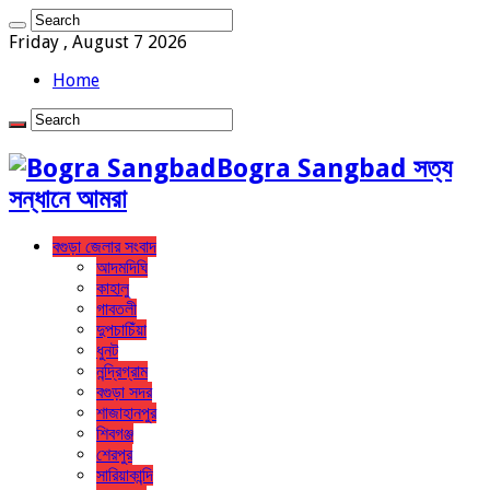
Friday , August 7 2026
Home
Bogra Sangbad সত্য
সন্ধানে আমরা
বগুড়া জেলার সংবাদ
আদমদিঘি
কাহালু
গাবতলী
দুপচাচিঁয়া
ধুনট
নন্দ্রিগ্রাম
বগুড়া সদর
শাজাহানপুর
শিবগঞ্জ
শেরপুর
সারিয়াকান্দি