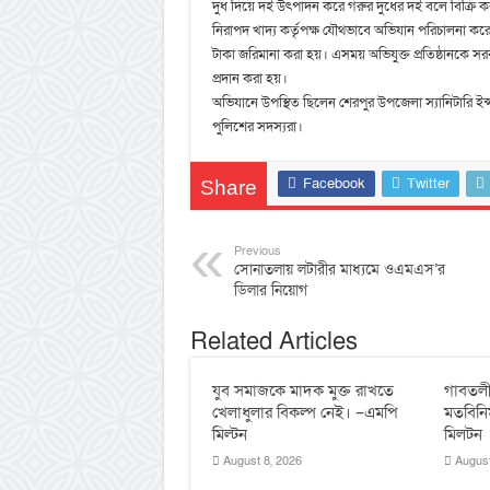
দুধ দিয়ে দই উৎপাদন করে গরুর দুধের দই বলে বিক্রি ক
নিরাপদ খাদ্য কর্তৃপক্ষ যৌথভাবে অভিযান পরিচালনা কর
টাকা জরিমানা করা হয়। এসময় অভিযুক্ত প্রতিষ্ঠানকে 
প্রদান করা হয়।
অভিযানে উপস্থিত ছিলেন শেরপুর উপজেলা স্যানিটারি ইন্স
পুলিশের সদস্যরা।
Facebook
Twitter
Share
Previous
সোনাতলায় লটারীর মাধ্যমে ওএমএস’র
ডিলার নিয়োগ
Related Articles
যুব সমাজকে মাদক মুক্ত রাখতে
‎গাবতলী
খেলাধুলার বিকল্প নেই। –এমপি
‎মতবিনি
মিল্টন
মিলটন
August 8, 2026
August