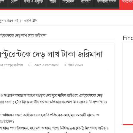
তিক
খেলা
তথ্য ও প্রযুক্তি
স্বাস্থ্য
বিনোদন
বাণিজ্য
ইসলামী জীবন
সর্বশেষ
ুলার বিকল্প নেই। –এমপি মিল্টন
্টুরেন্টকে দেড় লাখ টাকা জরিমানা
Fin
স্টুরেন্টকে দেড় লাখ টাকা জরিমানা
দর
,
শেরপুর
,
সর্বশেষ
Leave a comment
589 Views
দন ও সংরক্ষণ করার অপরাধে বগুড়ার শেরপুরে নাবিল হাইওয়ে রেস্টুরেন্টকে দেড়
বর) বেলা ১২টার দিকে জাতীয় ভোক্তা অধিকার সংরক্ষণ অধিদপ্তর ও নিরাপদ খাদ্য
 অধিদপ্তর জেলা কার্যালয়ের সহকারি পরিচালক মোহাম্মদ মেহেদী হাসান ও
 মোঃ রাসেল।
 খাদ্য পণ্য উৎপাদন, সংরক্ষণ ও খাদ্য পণ্যে নিষিদ্ধ দ্রব্য (সাল্টু) মিশ্রণসহ পাউডার