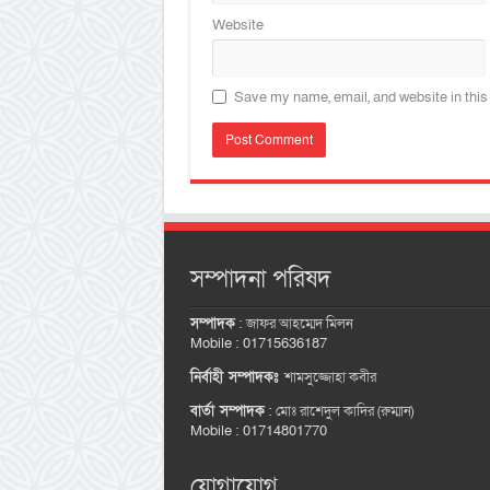
Website
Save my name, email, and website in this
সম্পাদনা পরিষদ
সম্পাদক
:
জাফর আহম্মেদ মিলন
Mobile : 01715636187
নির্বাহী সম্পাদকঃ
শামসুজ্জোহা কবীর
বার্তা সম্পাদক
:
মোঃ রাশেদুল কাদির (রুম্মান)
Mobile : 01714801770
যোগাযোগ