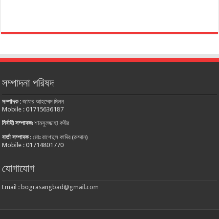
সম্পাদনা পরিষদ
সম্পাদক
:
জাফর আহম্মেদ মিলন
Mobile : 01715636187
নির্বাহী সম্পাদকঃ
শামসুজ্জোহা কবীর
বার্তা সম্পাদক
:
মোঃ রাশেদুল কাদির (রুম্মান)
Mobile : 01714801770
যোগাযোগ
Email :
bograsangbad@gmail.com