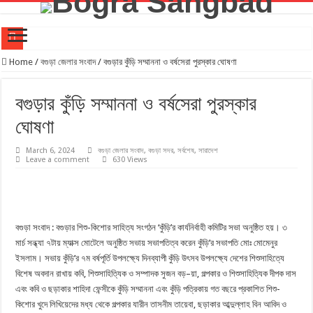
দীর্ঘদিন পর নতুন রূপে ফিরছে বগুড়ার ঐতিহাসিক শাকপালা পার্ক
Home
/
বগুড়া জেলার সংবাদ
/
বগুড়ার কুঁড়ি সম্মাননা ও বর্ষসেরা পুরস্কার ঘোষণা
বগুড়ায় ২০ কোটি টাকার শাহ ফতেহ আলী সেতু উদ্বোধন, সুফল পাবেন ১৬ লাখ মানুষ
বগুড়ার কুঁড়ি সম্মাননা ও বর্ষসেরা পুরস্কার
বগুড়ায় সওজের নতুন সড়ক জোন উদ্বোধন,ভোগান্তির অবসান!
ঘোষণা
বগুড়ায় ৪০০ একরের হচ্ছে বিসিক শিল্পপার্ক, রেলপথ, বিমানবন্দর, ওভারপাস ও ক্রীড়াগ্রাম নির্মাণের পরিকল্পনা
যুব সমাজকে মাদক মুক্ত রাখতে খেলাধুলার বিকল্প নেই। –এমপি মিল্টন
March 6, 2024
বগুড়া জেলার সংবাদ
,
বগুড়া সদর
,
সর্বশেষ
,
সারাদেশ
Leave a comment
630 Views
‎গাবতলীতে শিক্ষার মান উন্নয়নে ‎মতবিনিময় সভা অনুষ্ঠিত হয় ‎এমপি মিলটন
শিবগঞ্জে প্রয়াত শিক্ষকদের স্মরণে বন্ধন৯৮ এর আয়োজনে মিলাদ ও দোয়া মাহফিল
বগুড়ায় নির্মাণ শ্রমিক ইউনিয়নের নবনির্বাচিত কমিটির অভিষেক অনুষ্ঠিত
বগুড়া সংবাদ : বগুড়ার শিশু-কিশোর সাহিত্য সংগঠন ‘কুঁড়ি’র কার্যনির্বাহী কমিটির সভা অনুষ্ঠিত হয়। ৩
বগুড়ায় মর্মান্তিক বাস দুর্ঘটনায় জামায়াতের শোক প্রকাশ
মার্চ সন্ধ্যা ৭টায় ম্যাক্স মোটেলে অনুষ্ঠিত সভায় সভাপতিত্ব করেন কুঁড়ি’র সভাপতি মোঃ মোমেনুর
ইসলাম। সভায় কুঁড়ি’র ৭ম বর্ষপূর্তি উপলক্ষ্যে দিনব্যাপী কুঁড়ি উৎসব উপলক্ষ্যে দেশের শিশুসাহিত্যে
রেটিনা একাডেমিক কোচিং বগুড়া শাখার ২য় ক্যাম্পাসের উদ্বোধন
বিশেষ অবদান রাখায় কবি, শিশুসাহিত্যিক ও সম্পাদক সুজন বড়–য়া, গল্পকার ও শিশুসাহিত্যিক দীপক দাস
এবং কবি ও ছড়াকার শাহিদা ফেন্সীকে কুঁড়ি সম্মাননা এবং কুঁড়ি পত্রিকায় গত বছরে প্রকাশিত শিশু-
কিশোর খুদে লিখিয়েদের মধ্য থেকে গল্পকার যারীন তাসনীম তায়েবা, ছড়াকার আব্দুল্লাহ বিন আবিদ ও