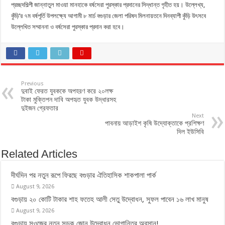
প্রচ্ছদশিল্পী জান্নাতুল মাওয়া মানহাকে বর্ষসেরা পুরস্কার প্রদানের সিদ্ধান্ত গৃহীত হয়। উল্লেখ্য,
কুঁড়ি’র ৭ম বর্ষপূর্তি উপলক্ষ্যে আগামী ৮ মার্চ বগুড়ার জেলা পরিষদ মিলনায়তনে দিনব্যাপী কুঁড়ি উৎসবে
উল্লেখিত সম্মাননা ও বর্ষসেরা পুরস্কার প্রদান করা হবে।
Previous
দুবাই ফেরত যুবককে অপহরণ করে ২০লক্ষ
টাকা মুক্তিপন দাবি অপহৃত যুবক উদ্ধারসহ
দুইজন গ্রেফতার
Next
পাবনায় আড়াইশ কৃষি উদ্যোক্তাকে প্রশিক্ষণ
দিল ইউসিবি
Related Articles
দীর্ঘদিন পর নতুন রূপে ফিরছে বগুড়ার ঐতিহাসিক শাকপালা পার্ক
August 9, 2026
বগুড়ায় ২০ কোটি টাকার শাহ ফতেহ আলী সেতু উদ্বোধন, সুফল পাবেন ১৬ লাখ মানুষ
August 9, 2026
বগুড়ায় সওজের নতুন সড়ক জোন উদ্বোধন,ভোগান্তির অবসান!