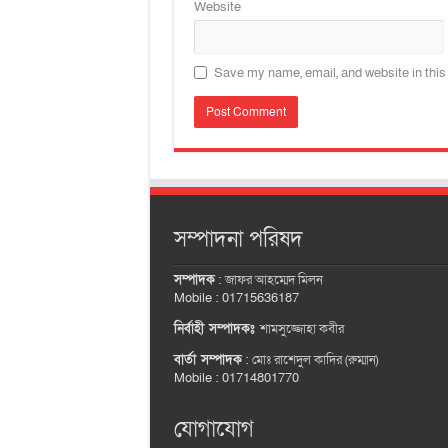
Website
Save my name, email, and website in this
সম্পাদনা পরিষদ
সম্পাদক
:
জাফর আহম্মেদ মিলন
Mobile : 01715636187
নির্বাহী সম্পাদকঃ
শামসুজ্জোহা কবীর
বার্তা সম্পাদক
:
মোঃ রাশেদুল কাদির (রুম্মান)
Mobile : 01714801770
যোগাযোগ