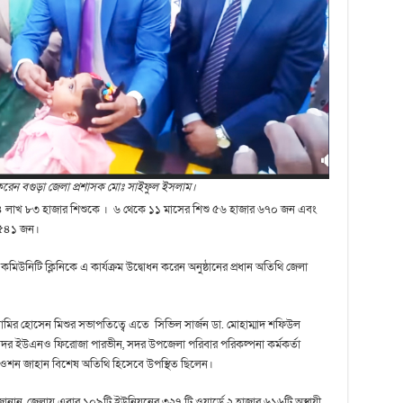
 করেন বগুড়া জেলা প্রশাসক মোঃ সাইফুল ইসলাম।
হবে ৪ লাখ ৮৩ হাজার শিশুকে । ৬ থেকে ১১ মাসের শিশু ৫৬ হাজার ৬৭০ জন এবং
র ৫৪১ জন।
উনিটি ক্লিনিকে এ কার্যক্রম উদ্বোধন করেন অনুষ্ঠানের প্রধান অতিথি জেলা
া সামির হোসেন মিশুর সভাপতিত্বে এতে সিভিল সার্জন ডা. মোহাম্মাদ শফিউল
সদর ইউএনও ফিরোজা পারভীন, সদর উপজেলা পরিবার পরিকল্পনা কর্মকর্তা
দা রওশন জাহান বিশেষ অতিথি হিসেবে উপস্থিত ছিলেন।
নান, জেলায় এবার ১০৯টি ইউনিয়নের ৩২৭ টি ওয়ার্ডে ২ হাজার ৬১৬টি অস্থায়ী