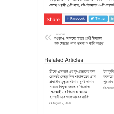
কেন্দ্রে ও স্থায়ী ১১টি কেন্দ্র, ৪টি পৌরসভার ৩০টি ওয়া
Facebook
Twitter
Share
Previous
বগুড়া-৪ আসনের স্বতন্ত্র প্রার্থী জিয়াউল
হক মোল্লার ওপর হামলা ও গাড়ী ভাংচুর
Related Articles
স্ত্রীকে এসআই এর কু-প্রস্তাবের কল
ইয়াকুবি
রেকর্ডই কেড়ে নিল শাহাদতের প্রাণ
কলেজে ব
প্রবাসীর মৃত্যুর ঘটনায় ধুনট থানার
পুরস্কা
সামনে বিক্ষুদ্ধ জনতার বিক্ষোভ
Augus
‘এসআই এর বিচার ও আদম
ব্যাপারীদের গ্রেফতারের দাবি’
August 7, 2026