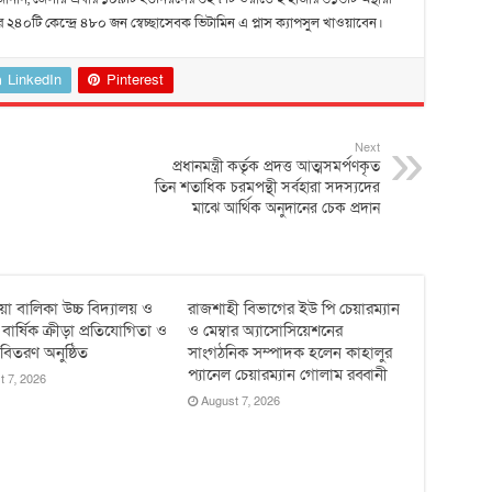
র্ডের ২৪০টি কেন্দ্রে ৪৮০ জন স্বেচ্ছাসেবক ভিটামিন এ প্লাস ক্যাপসুল খাওয়াবেন।
LinkedIn
Pinterest
Next
প্রধানমন্ত্রী কর্তৃক প্রদত্ত আত্মসমর্পণকৃত
তিন শতাধিক চরমপন্থী সর্বহারা সদস্যদের
মাঝে আর্থিক অনুদানের চেক প্রদান
য়া বালিকা উচ্চ বিদ্যালয় ও
রাজশাহী বিভাগের ইউ পি চেয়ারম্যান
ার্ষিক ক্রীড়া প্রতিযোগিতা ও
ও মেম্বার অ্যাসোসিয়েশনের
র বিতরণ অনুষ্ঠিত
সাংগঠনিক সম্পাদক হলেন কাহালুর
প্যানেল চেয়ারম্যান গোলাম রব্বানী
t 7, 2026
August 7, 2026