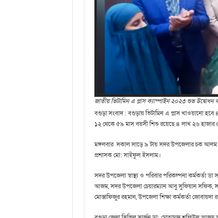
জাতীয় ভিটামিন এ প্লাস ক্যাম্পাইন ২০২৩ শুভ উদ্বোধন
বগুড়া সংবাদ : বগুড়ায় ভিটামিন এ প্লাস খাওয়ানো 
১২ থেকে ৫৯ মাস বয়সী শিশু রয়েছে ৪ লাখ ২৬ হাজা
মঙ্গলবার সকাল সাড়ে ৯ টায় সদর উপজেলার চক আলম কমি
প্রশাসক মো: সাইফুল ইসলাম।
সদর উপজেলা স্বাস্থ্য ও পরিবার পরিকল্পনা কর্মকর্তা ড
আজম, সদর উপজেলা চেয়ারম্যান আবু সুফিয়ান সফিক, 
মোস্তাফিজুর রহমান, উপজেলা শিক্ষা কর্মকর্তা জোবায়
বগুড়া জেলা সিভিল সার্জন ডা: মোহাম্মদ শফিউল আজম জা