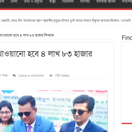
তিক
খেলা
তথ্য ও প্রযুক্তি
স্বাস্থ্য
বিনোদন
বাণিজ্য
ইসলামী জীবন
সর্বশে
 রেকর্ডই কেড়ে নিল শাহাদতের প্রাণ প্রবাসীর মৃত্যুর ঘটনায় ধুনট থানার সামনে বিক্ষুদ্ধ জনতার বিক্ষোভ ‘এসআই 
াস খাওয়ানো হবে ৪ লাখ ৮৩ হাজার শিশুকে
Fin
স খাওয়ানো হবে ৪ লাখ ৮৩ হাজার
ড়া সদর
Leave a comment
795 Views