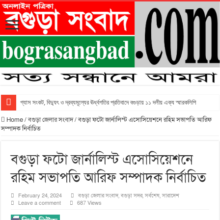
গ্যাস সংকট, বিদ্যুৎ ও দ্রব্যমূল্যের ঊর্ধ্বগতির প্রতিবাদে বগুড়ায় ১১ দলীয় এক্য স্মারকলিপি
Home
/
বগুড়া জেলার সংবাদ
/
বগুড়া ফটো জার্নালিস্ট এসোসিয়েশনে রহিম সভাপতি আরিফ
সম্পাদক নির্বাচিত
বগুড়া ফটো জার্নালিস্ট এসোসিয়েশনে
রহিম সভাপতি আরিফ সম্পাদক নির্বাচিত
February 24, 2024
বগুড়া জেলার সংবাদ
,
বগুড়া সদর
,
সর্বশেষ
,
সারাদেশ
Leave a comment
687 Views