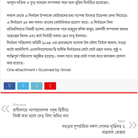
আব্দুল লতিফ ও যুগ্ম সাধারণ সম্পাদক পদে আল মুমিন নির্বাচিত হয়েছেন।
সকাল থেকে এ নির্বাচন উপলক্ষে ভোটারদের মধ্য ব্যাপক উৎসাহ উদ্বেপনা দেখা দিয়েছে।
এ নির্বাচনে ২৫ জন সদস্য তাদের ভোটাধিকার প্রয়োগ করে। এ নির্বাচনে বিনা
প্রতিদ্বন্দিতায় বিজয়ী হলেন, কোষাধ্যক্ষ পদে মামুনুর রশিদ মামুন, প্রদর্শনী সম্পাদক জাফর
আহম্মেদ মিলন এবং কার্য নির্বাহী সদস্য মোঃ সাবু ইসলাম।
নির্বাচন পরিচালনা কমিটি ২০২৪ এর চেয়ারম্যান আসাফ উদ দৌলা ডিউক জানান, বগুড়া
ফটো জার্নালিস্ট এসোসিয়েশনের দ্বি বার্ষিক নির্বাচনের ভোট ভোট গ্রহন অবাধ, সুষ্ঠু ও
শান্তিপুর্ন পরিবেশে অনুষ্ঠিত হয়েছে। সফল ভাবে প্রাপ্ত ভোট গণনা করে ফলাফল ঘোষণা
করা হয়েছে।
One attachment
• Scanned by Gmail
Previous
রাণীনগরে আগাছানাশক ওষুধ ছিটিয়ে
বিনষ্ট করা হলো দেড় বিঘা জমির ধান
Next
বগুড়ার দুপচাঁচিয়া নকল সোনার মূর্তিসহ ২
প্রতারক গ্রেপ্তার