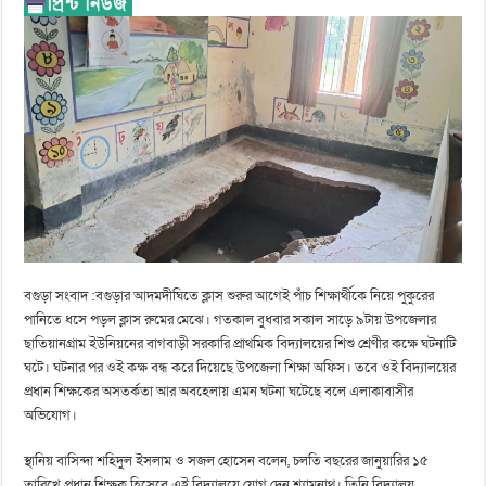
বগুড়া সংবাদ :বগুড়ার আদমদীঘিতে ক্লাস শুরুর আগেই পাঁচ শিক্ষার্থীকে নিয়ে পুকুরের
পানিতে ধসে পড়ল ক্লাস রুমের মেঝে। গতকাল বুধবার সকাল সাড়ে ৯টায় উপজেলার
ছাতিয়ানগ্রাম ইউনিয়নের বাগবাড়ী সরকারি প্রাথমিক বিদ্যালয়ের শিশু শ্রেণীর কক্ষে ঘটনাটি
ঘটে। ঘটনার পর ওই কক্ষ বন্ধ করে দিয়েছে উপজেলা শিক্ষা অফিস। তবে ওই বিদ্যালয়ের
প্রধান শিক্ষকের অসতর্কতা আর অবহেলায় এমন ঘটনা ঘটেছে বলে এলাকাবাসীর
অভিযোগ।
স্থানিয় বাসিন্দা শহিদুল ইসলাম ও সজল হোসেন বলেন, চলতি বছরের জানুয়ারির ১৫
তারিখে প্রধান শিক্ষক হিসেবে এই বিদ্যালয়ে যোগ দেন শ্যামনাথ। তিনি বিদ্যালয়