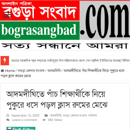
বগুড়ার আঞ্চলিক শ্রম দপ্তরের নবনিযুক্ত উপ-পরিচালককে জেলা লেদ শ্রমিক ইউনিয়নের শুভেচ্ছা বিনিময
Home
/
বগুড়া জেলার সংবাদ
/
আদমদিঘি
/
আদমদীঘিতে পাঁচ শিক্ষার্থীকে নিয়ে পুকুরে ধসে
পড়ল ক্লাস রুমের মেঝে
আদমদীঘিতে পাঁচ শিক্ষার্থীকে নিয়ে
পুকুরে ধসে পড়ল ক্লাস রুমের মেঝে
September 10, 2025
আদমদিঘি
,
বগুড়া জেলার সংবাদ
,
সর্বশেষ
Leave a comment
482 Views