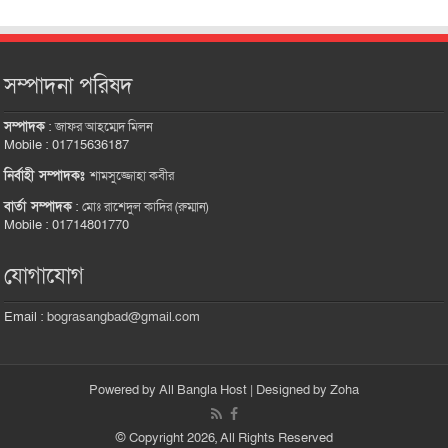
সম্পাদনা পরিষদ
সম্পাদক
:
জাফর আহম্মেদ মিলন
Mobile : 01715636187
নির্বাহী সম্পাদকঃ
শামসুজ্জোহা কবীর
বার্তা সম্পাদক
:
মোঃ রাশেদুল কাদির (রুম্মান)
Mobile : 01714801770
যোগাযোগ
Email :
bograsangbad@gmail.com
Powered by
All Bangla Host
| Designed by
Zoha
© Copyright 2026, All Rights Reserved