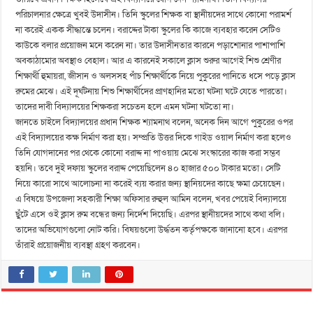
পরিচালনার ক্ষেত্রে খুবই উদাসীন। তিনি স্কুলের শিক্ষক বা স্থানীয়দের সাথে কোনো পরামর্শ
না করেই একক সীদ্ধান্তে চলেন। বরাদ্দের টাকা স্কুলের কি কাজে ব্যবহার করেন সেটিও
কাউকে বলার প্রয়োজন মনে করেন না। তার উদাসীনতার কারনে পড়াশোনার পাশাপাশি
অবকাঠামোর অবস্থাও বেহাল। আর এ কারনেই সকালে ক্লাস শুরুর আগেই শিশু শ্রেণীর
শিক্ষার্থী হুমায়রা, জীসান ও অলসসহ পাঁচ শিক্ষার্থীকে নিয়ে পুকুরের পানিতে ধসে পড়ে ক্লাস
রুমের মেঝে। এই দূর্ঘটনায় শিশু শিক্ষার্থীদের প্রাণহানির মতো ঘটনা ঘটে যেতে পারতো।
তাদের দাবী বিদ্যালয়ের শিক্ষকরা সচেতন হলে এমন ঘটনা ঘটতো না।
জানতে চাইলে বিদ্যালয়ের প্রধান শিক্ষক শ্যামনাথ বলেন, অনেক দিন আগে পুকুরের ওপর
এই বিদ্যালয়ের কক্ষ নির্মাণ করা হয়। সম্প্রতি উত্তর দিকে গাইড ওয়াল নির্মাণ করা হলেও
তিনি যোগদানের পর থেকে কোনো বরাদ্দ না পাওয়ায় মেঝে সংস্কারের কাজ করা সম্ভব
হয়নি। তবে দুই দফায় স্কুলের বরাদ্দ পেয়েছিলেন ৪০ হাজার ৫০০ টাকার মতো। সেটি
নিয়ে কারো সাথে আলোচনা না করেই ব্যয় করার জন্য স্থানিয়দের কাছে ক্ষমা চেয়েছেন।
এ বিষয়ে উপজেলা সহকারী শিক্ষা অফিসার রুহুল আমিন বলেন, খবর পেয়েই বিদ্যালয়ে
ছুঁটে এসে ওই ক্লাস রুম বন্ধের জন্য নির্দেশ দিয়েছি। এরপর স্থানীয়দের সাথে কথা বলি।
তাদের অভিযোগগুলো নোট করি। বিষয়গুলো উর্দ্ধতন কর্তৃপক্ষকে জানানো হবে। এরপর
তাঁরাই প্রয়োজনীয় ব্যবস্থা গ্রহণ করবেন।