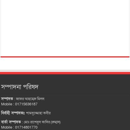
সম্পাদনা পরিষদ
সম্পাদক
:
জাফর আহম্মেদ মিলন
Mobile : 01715636187
নির্বাহী সম্পাদকঃ
শামসুজ্জোহা কবীর
বার্তা সম্পাদক
:
মোঃ রাশেদুল কাদির (রুম্মান)
Mobile : 01714801770