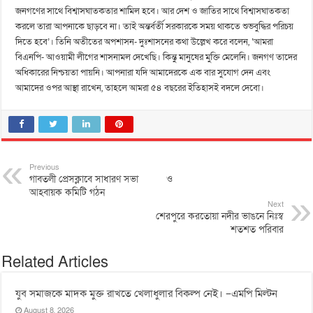
জনগণের সাথে বিশ্বাসঘাতকতার শামিল হবে। আর দেশ ও জাতির সাথে বিশ্বাসঘাতকতা
করলে তারা আপনাকে ছাড়বে না। তাই অন্তর্বর্তী সরকারকে সময় থাকতে শুভবুদ্ধির পরিচয়
দিতে হবে’। তিনি অতীতের অপশাসন- দুঃশাসনের কথা উল্লেখ করে বলেন, ‘আমরা
বিএনপি- আওয়ামী লীগের শাসনামল দেখেছি। কিন্তু মানুষের মুক্তি মেলেনি। জনগণ তাদের
অধিকারের নিশ্চয়তা পায়নি। আপনারা যদি আমাদেরকে এক বার সুযোগ দেন এবং
আমাদের ওপর আস্থা রাখেন, তাহলে আমরা ৫৪ বছরের ইতিহাসই বদলে দেবো।
Previous
গাবতলী প্রেসক্লাবে সাধারণ সভা ও
আহবায়ক কমিটি গঠন
Next
শেরপুরে করতোয়া নদীর ভাঙনে নিঃস্ব
শতশত পরিবার
Related Articles
যুব সমাজকে মাদক মুক্ত রাখতে খেলাধুলার বিকল্প নেই। –এমপি মিল্টন
August 8, 2026