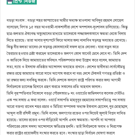
বগুড়া সংবাদ : বগুড়া শহর জাম্য়াাতের আমীর অধ্যক্ষ মাওলানা আবিদুর রহমান সোহেল
বলেছেন, বিগত ১৫ বছর আওয়ামী-বাকশালীরা দেশে অপশাসন-দুঃশাসন চালিয়েছে। কিন্তু
ছাত্র-জনতার ঐক্যবদ্ধ অভ্যুত্থানের মাধ্যমে তাদেরকে লজ্জাজনকভাবে ক্ষমতা থেকে বিদায়
নিতে হয়েছে। তারা আবার দৃশ্যপটে ফিরে আসার জন্য নানাবিধ ষড়যন্ত্র অব্যাহত রেখেছে।
কিন্তু বীর জনতা তাদের সে ষড়যন্ত্র কোনভাবেই সফল হতে দেবেনা। যারা নতুন করে
স্বৈরাচার হওয়ার চেষ্টা করছেন তাদেরকেও জনগণ কোন ভাবেই মেনে নেবে না। তিনি দেশ
ও জাতিকে নিয়ে জামায়াতের ভবিষ্যৎ পরিকল্পনার কথা উল্লেখ করে বলেন, জামায়াত
সত্য, ন্যায় ও ইসনাফ প্রতিষ্ঠার আন্দোলন অব্যাহত রাখবে। দেশের স্বাধীনতা-সার্বভৌমত্ব
রক্ষার প্রশ্নে জামায়াত কারো সাথে আপোষ করবে না বরং দেশে টেকসই গণতন্ত্র প্রতিষ্ঠা ও
তা রক্ষার জন্য সবকিছু করকে। তিনি দেশকে কল্যাণ রাষ্ট্রে পরিণত করার জন্য আগামী
নির্বাচনকে চ্যালেঞ্জ হিসাবে গ্রহণ করতে সকলের প্রতি আহবান জানান।
তিনি বৃহস্পতিবার বিকেলে বগুড়া পৌরসভার ৮ নং ওয়ার্ডের জামিলনগর কলেজ গেইটএ
এক পথ সভায় এ কথা বলেন। ওয়ার্ড সভাপতি মাহবুবুর রহমানের সভাপতিত্বে পথ সভায়
আরো বক্তব্য রাখেন শহর প্রচার ও মিডিয়া সম্পাদক অধ্যক্ষ ইকবাল হোসেন, নুর মোহাম্মাদ,
আব্দুল বারী রশিদী প্রমুখ। তিনি বলেন, জনগণের রক্তের ওপর দিয়েই জুলাই বিপ্লব সাধিত
হয়েছে। তাদের রক্তের ওপর দাঁড়িয়েই আপনি এখন ক্ষমতায়। আপনি বা আপনার
পরিবারের কোন সদস্য আন্দোলনে ক্ষতিগ্রস্ত হননি। তাই নির্বাচনকে অবাধ ও নিরপেক্ষ
করার রাষ্ট্রের প্রয়োজনীয় সংস্কার করতে হবে। সংস্কার ছাড়া নির্বাচন ঘোষণা করলে