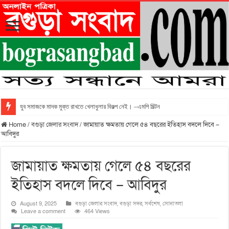
যুব সমাজকে মাদক মুক্ত রাখতে খেলাধুলার বিকল্প নেই। –এমপি মিল্টন
Home
/
বগুড়া জেলার সংবাদ
/
জামায়াত ক্ষমতায় গেলে ৫৪ বছরের ইতিহাস বদলে দিবে –
আবিদুর
জামায়াত ক্ষমতায় গেলে ৫৪ বছরের
ইতিহাস বদলে দিবে – আবিদুর
August 9, 2025
বগুড়া জেলার সংবাদ
,
বগুড়া সদর
,
সর্বশেষ
,
সোনাতলা
Leave a comment
464 Views