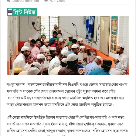
Leave a comment
471 Views
বগুড়া সংবাদ : বাংলাদেশ জাতীয়তাবাদী দল বিএনপি বগুড়া জেলার সান্তাহার পৌর শাখার
সভাপতি ও সাবেক পৌর মেয়র তোফাজ্জল হোসেন ভুট্টুর সুস্থতা কামনা করে পৌর
বিএনপির আট নম্বর ওয়ার্ডের আয়োজনে দোয়া মাহফিল অনুষ্ঠিত হয়েছে। মঙ্গলবার বাদ
আছর পৌর শহরের মালশন জামে মসজিদে এই দোয়া মাহফিল অনুষ্ঠিত হয়েছে।
এই দোয়া মাহফিলে উপস্থিত ছিলেন সান্তাহার পৌর বিএনপির সহ-সভাপতি ও আট নম্বর
ওয়ার্ড বিএনপির সভাপতি নুরুল ইসলাম বাচ্চু, ইঞ্জিনিয়ার মুশফিকুর রহমান, যুবদল নেতা
মানিক হোসেন, সেলিম রেজা, আব্দুর রাজ্জাক, কৃষক দলের নেতা সজিব হোসেন, ছাত্র দলের