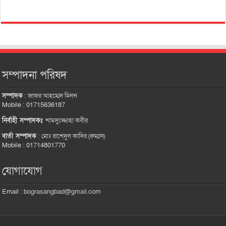
সম্পাদনা পরিষদ
সম্পাদক
:
জাফর আহম্মেদ মিলন
Mobile : 01715636187
নির্বাহী সম্পাদকঃ
শামসুজ্জোহা কবীর
বার্তা সম্পাদক
:
মোঃ রাশেদুল কাদির (রুম্মান)
Mobile : 01714801770
যোগাযোগ
Email :
bograsangbad@gmail.com