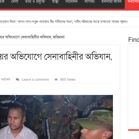
তিক
খেলা
তথ্য ও প্রযুক্তি
স্বাস্থ্য
বিনোদন
বাণিজ্য
ইসলামী জীবন
সর্বশেষ
ত্থান দিবস’ পালন লাল-সবুজ পতাকায় বীর শহীদদের স্মরণ, শহীদ পরিবারের মাঝে সম্মাননা স্মারক প্রদান
য়ের অভিযোগে সেনাবাহিনীর অভিযান, জরিমানা
Fin
ের অভিযোগে সেনাবাহিনীর অভিযান,
,
সর্বশেষ
Leave a comment
669 Views