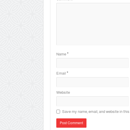
Name
*
Email
*
Website
Save my name, email, and website in this