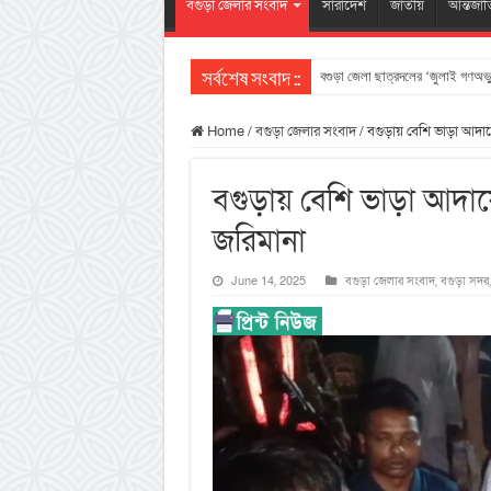
বগুড়া জেলার সংবাদ
সারাদেশ
জাতীয়
আন্তর্জা
বগুড়া জেলা ছাত্রদলের ‘জুলাই গণঅভ্যু
সর্বশেষ সংবাদ ::
Home
/
বগুড়া জেলার সংবাদ
/
বগুড়ায় বেশি ভাড়া আদা
বগুড়ায় বেশি ভাড়া আদায়
জরিমানা
June 14, 2025
বগুড়া জেলার সংবাদ
,
বগুড়া সদর